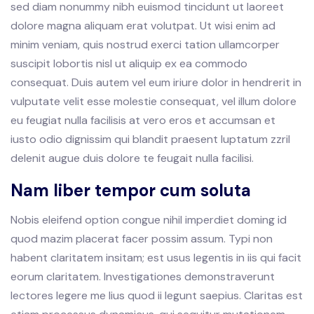
sed diam nonummy nibh euismod tincidunt ut laoreet
dolore magna aliquam erat volutpat. Ut wisi enim ad
minim veniam, quis nostrud exerci tation ullamcorper
suscipit lobortis nisl ut aliquip ex ea commodo
consequat. Duis autem vel eum iriure dolor in hendrerit in
vulputate velit esse molestie consequat, vel illum dolore
eu feugiat nulla facilisis at vero eros et accumsan et
iusto odio dignissim qui blandit praesent luptatum zzril
delenit augue duis dolore te feugait nulla facilisi.
Nam liber tempor cum soluta
Nobis eleifend option congue nihil imperdiet doming id
quod mazim placerat facer possim assum. Typi non
habent claritatem insitam; est usus legentis in iis qui facit
eorum claritatem. Investigationes demonstraverunt
lectores legere me lius quod ii legunt saepius. Claritas est