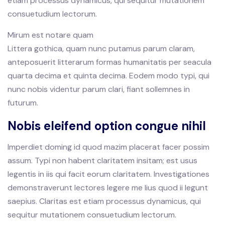
etiam processus dynamicus, qui sequitur mutationem
consuetudium lectorum.
Mirum est notare quam
Littera gothica, quam nunc putamus parum claram,
anteposuerit litterarum formas humanitatis per seacula
quarta decima et quinta decima. Eodem modo typi, qui
nunc nobis videntur parum clari, fiant sollemnes in
futurum.
Nobis eleifend option congue nihil
Imperdiet doming id quod mazim placerat facer possim
assum. Typi non habent claritatem insitam; est usus
legentis in iis qui facit eorum claritatem. Investigationes
demonstraverunt lectores legere me lius quod ii legunt
saepius. Claritas est etiam processus dynamicus, qui
sequitur mutationem consuetudium lectorum.