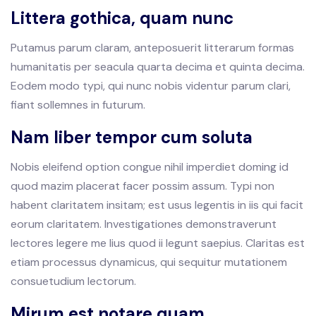
Littera gothica, quam nunc
Putamus parum claram, anteposuerit litterarum formas
humanitatis per seacula quarta decima et quinta decima.
Eodem modo typi, qui nunc nobis videntur parum clari,
fiant sollemnes in futurum.
Nam liber tempor cum soluta
Nobis eleifend option congue nihil imperdiet doming id
quod mazim placerat facer possim assum. Typi non
habent claritatem insitam; est usus legentis in iis qui facit
eorum claritatem. Investigationes demonstraverunt
lectores legere me lius quod ii legunt saepius. Claritas est
etiam processus dynamicus, qui sequitur mutationem
consuetudium lectorum.
Mirum est notare quam