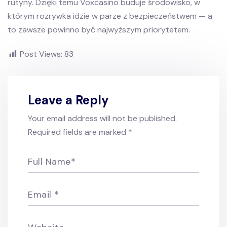
rutyny. Dzięki temu Voxcasino buduje środowisko, w
którym rozrywka idzie w parze z bezpieczeństwem — a
to zawsze powinno być najwyższym priorytetem.
Post Views:
83
Leave a Reply
Your email address will not be published.
Required fields are marked
*
Full Name
*
Email
*