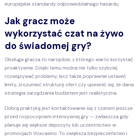
europejskie standardy odpowiedzialnego hazardu.
Jak gracz może
wykorzystać czat na żywo
do świadomej gry?
Obsługa gracza to narzędzie, z którego warto korzystać
proaktywnie. Dzięki temu można nie tylko szybciej
rozwiązywać problemy, lecz także poprawnie ustawić
limity, zrozumieć strukturę ofert czy upewnić się, że dana
strategia zarządzania budżetem jest realistyczna.
Dobrą praktyką jest kontaktowanie się z czatem jeszcze
przed rozpoczęciem intensywnej gry — zwłaszcza gdy
planuje się większe depozyty lub uczestnictwo w
promocjach Voxcasino. To zwiększa bezpieczeństwo i