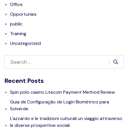
Office
Opportunies
public
Training
Uncategorized
Recent Posts
Spin polo casino Litecoin Payment Method Review
Guia de Configuração de Login Biométrico para
Solverde
L'azzardo e le tradizioni culturali un viaggio attraverso
le diverse prospettive sociali