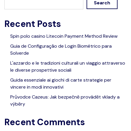
Search
Recent Posts
Spin polo casino Litecoin Payment Method Review
Guia de Configuração de Login Biométrico para
Solverde
L'azzardo e le tradizioni culturali un viaggio attraverso
le diverse prospettive sociali
Guida essenziale ai giochi di carte strategie per
vincere in modi innovativi
Průvodce Cazeus: Jak bezpečně provádět vklady a
výběry
Recent Comments