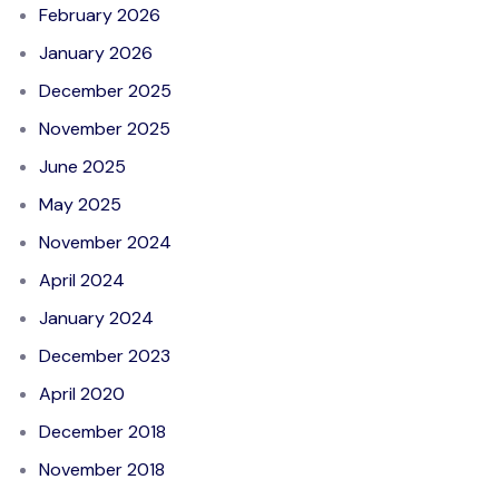
February 2026
January 2026
December 2025
November 2025
June 2025
May 2025
November 2024
April 2024
January 2024
December 2023
April 2020
December 2018
November 2018