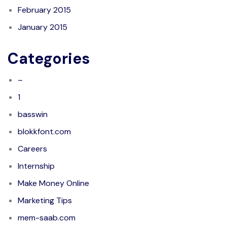
February 2015
January 2015
Categories
–
1
basswin
blokkfont.com
Careers
Internship
Make Money Online
Marketing Tips
mem-saab.com