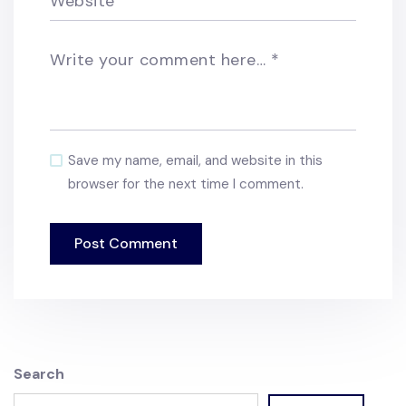
Website
Write your comment here…
*
Save my name, email, and website in this
browser for the next time I comment.
Search