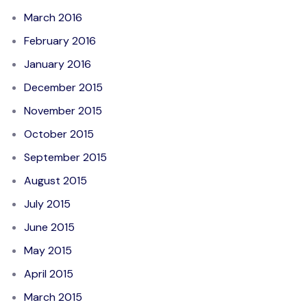
March 2016
February 2016
January 2016
December 2015
November 2015
October 2015
September 2015
August 2015
July 2015
June 2015
May 2015
April 2015
March 2015