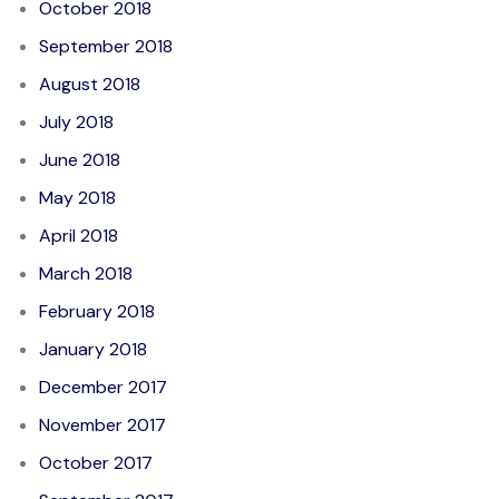
October 2018
September 2018
August 2018
July 2018
June 2018
May 2018
April 2018
March 2018
February 2018
January 2018
December 2017
November 2017
October 2017