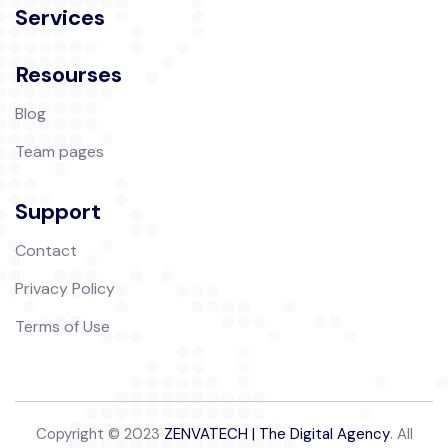
Services
Resourses
Blog
Team pages
Support
Contact
Privacy Policy
Terms of Use
Copyright © 2023
ZENVATECH | The Digital Agency
. All