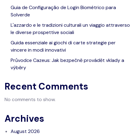
Guia de Configuração de Login Biométrico para
Solverde
L'azzardo e le tradizioni culturali un viaggio attraverso
le diverse prospettive sociali
Guida essenziale ai giochi di carte strategie per
vincere in modi innovativi
Průvodce Cazeus: Jak bezpečně provádět vklady a
výběry
Recent Comments
No comments to show.
Archives
August 2026