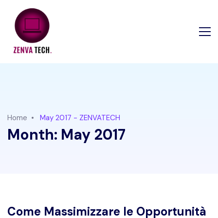
Home
May 2017 - ZENVATECH
Month:
May 2017
Come Massimizzare le Opportunità