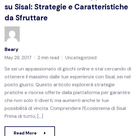
su Sisal: Strategie e Caratteristiche
da Sfruttare
Beary
May 28, 2017
2 min read
Uncategorized
Se sei un appassionato di giochi online e stai cercando di
ottenere il massimo dalle tue esperienze con Sisal, sei nel
posto giusto. Questo articolo esplorerà strategie
pratiche e risorse offerte dalla piattaforma per garantire
che non solo ti diverti, ma aumenti anche le tue
possibilità di vincita. Comprendere l’Ecosistema di Sisal
Prima di tutto, […]
Read More