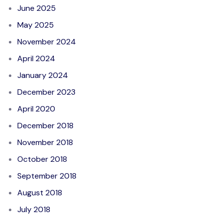
June 2025
May 2025
November 2024
April 2024
January 2024
December 2023
April 2020
December 2018
November 2018
October 2018
September 2018
August 2018
July 2018