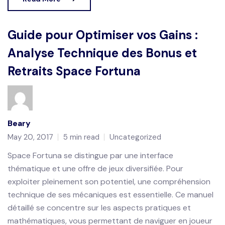
Guide pour Optimiser vos Gains :
Analyse Technique des Bonus et
Retraits Space Fortuna
Beary
May 20, 2017
5 min read
Uncategorized
Space Fortuna se distingue par une interface
thématique et une offre de jeux diversifiée. Pour
exploiter pleinement son potentiel, une compréhension
technique de ses mécaniques est essentielle. Ce manuel
détaillé se concentre sur les aspects pratiques et
mathématiques, vous permettant de naviguer en joueur