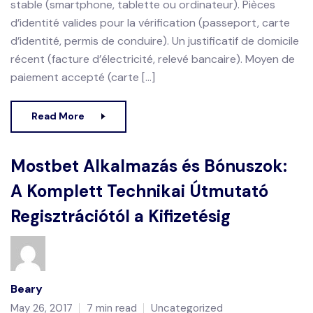
stable (smartphone, tablette ou ordinateur). Pièces
d’identité valides pour la vérification (passeport, carte
d’identité, permis de conduire). Un justificatif de domicile
récent (facture d’électricité, relevé bancaire). Moyen de
paiement accepté (carte […]
Read More
Mostbet Alkalmazás és Bónuszok:
A Komplett Technikai Útmutató
Regisztrációtól a Kifizetésig
Beary
May 26, 2017
7 min read
Uncategorized