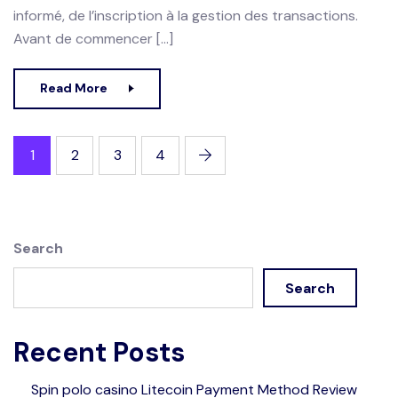
informé, de l’inscription à la gestion des transactions.
Avant de commencer […]
Read More
1
2
3
4
Search
Search
Recent Posts
Spin polo casino Litecoin Payment Method Review