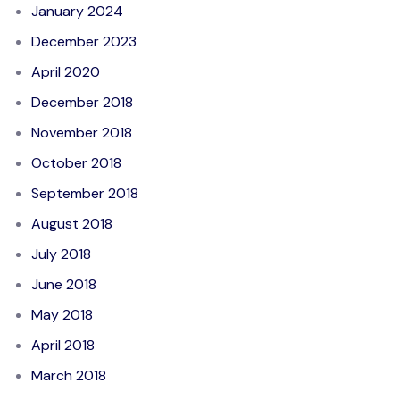
January 2024
December 2023
April 2020
December 2018
November 2018
October 2018
September 2018
August 2018
July 2018
June 2018
May 2018
April 2018
March 2018