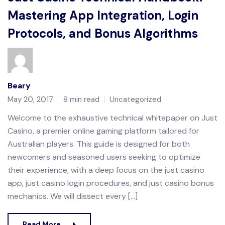
Mastering App Integration, Login
Protocols, and Bonus Algorithms
Beary
May 20, 2017
8 min read
Uncategorized
Welcome to the exhaustive technical whitepaper on Just
Casino, a premier online gaming platform tailored for
Australian players. This guide is designed for both
newcomers and seasoned users seeking to optimize
their experience, with a deep focus on the just casino
app, just casino login procedures, and just casino bonus
mechanics. We will dissect every […]
Read More