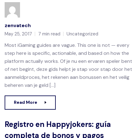
zenvatech
May 25, 2017
7 min read
Uncategorized
Most iGaming guides are vague. This one is not — every
step here is specific, actionable, and based on how the
platform actually works. Of je nu een ervaren speler bent
of net begint, deze gids helpt je stap voor stap door het
aanmeldproces, het rekenen aan bonussen en het veilig
beheren van je geld […]
Read More
Registro en Happyjokers: guía
completa de bonos y pagos