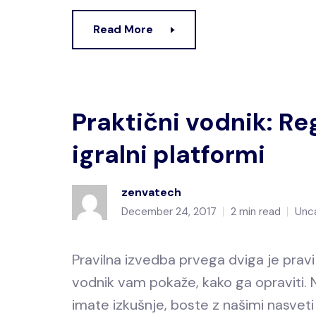
Read More
Praktični vodnik: Reg
igralni platformi
zenvatech
December 24, 2017
2 min read
Unc
Pravilna izvedba prvega dviga je prav
vodnik vam pokaže, kako ga opraviti. Ne
imate izkušnje, boste z našimi nasveti h