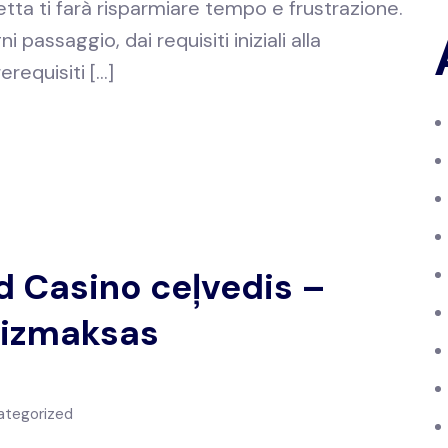
tta ti farà risparmiare tempo e frustrazione.
 passaggio, dai requisiti iniziali alla
erequisiti […]
d Casino ceļvedis –
, izmaksas
ategorized