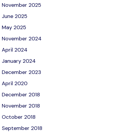
November 2025
June 2025
May 2025
November 2024
April 2024
January 2024
December 2023
April 2020
December 2018
November 2018
October 2018
September 2018