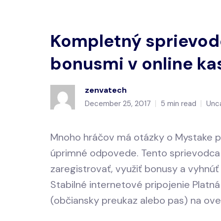
Kompletný sprievodc
bonusmi v online ka
zenvatech
December 25, 2017
5 min read
Unc
Mnoho hráčov má otázky o Mystake pre
úprimné odpovede. Tento sprievodca 
zaregistrovať, využiť bonusy a vyhnú
Stabilné internetové pripojenie Platn
(občiansky preukaz alebo pas) na ove