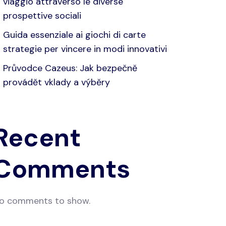
viaggio attraverso le diverse
prospettive sociali
Guida essenziale ai giochi di carte
strategie per vincere in modi innovativi
Průvodce Cazeus: Jak bezpečně
provádět vklady a výběry
Recent
Comments
o comments to show.