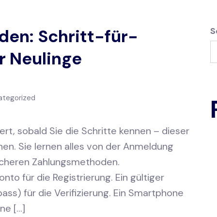
den: Schritt-für-
S
r Neulinge
ategorized
ert, sobald Sie die Schritte kennen – dieser
lnen. Sie lernen alles von der Anmeldung
icheren Zahlungsmethoden.
nto für die Registrierung. Ein gültiger
ss) für die Verifizierung. Ein Smartphone
ne […]