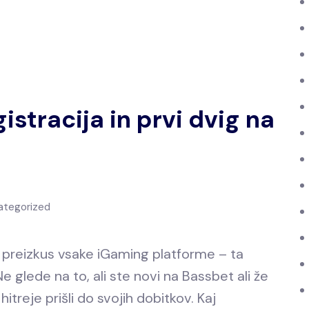
istracija in prvi dvig na
ategorized
i preizkus vsake iGaming platforme – ta
 glede na to, ali ste novi na Bassbet ali že
itreje prišli do svojih dobitkov. Kaj