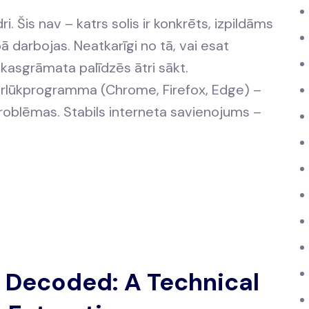
i. Šis nav – katrs solis ir konkrēts, izpildāms
bā darbojas. Neatkarīgi no tā, vai esat
rokasgrāmata palīdzēs ātri sākt.
ārlūkprogramma (Chrome, Firefox, Edge) –
problēmas. Stabils interneta savienojums –
Decoded: A Technical