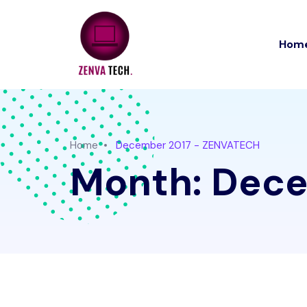
Hom
Home
December 2017 - ZENVATECH
Month:
Dece