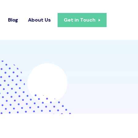
Blog
About Us
Get in Touch