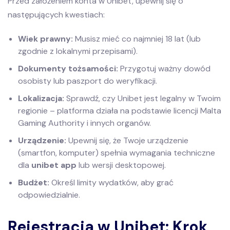
Przed założeniem konta w Unibet, upewnij się o
następujących kwestiach:
Wiek prawny:
Musisz mieć co najmniej 18 lat (lub
zgodnie z lokalnymi przepisami).
Dokumenty tożsamości:
Przygotuj ważny dowód
osobisty lub paszport do weryfikacji.
Lokalizacja:
Sprawdź, czy Unibet jest legalny w Twoim
regionie – platforma działa na podstawie licencji Malta
Gaming Authority i innych organów.
Urządzenie:
Upewnij się, że Twoje urządzenie
(smartfon, komputer) spełnia wymagania techniczne
dla
unibet app
lub wersji desktopowej.
Budżet:
Określ limity wydatków, aby grać
odpowiedzialnie.
Rejestracja w Unibet: Krok