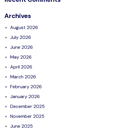
Archives
August 2026
July 2026
June 2026
May 2026
April 2026
March 2026
February 2026
January 2026
December 2025
November 2025
June 2025