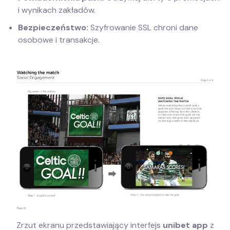
i wynikach zakładów.
Bezpieczeństwo:
Szyfrowanie SSL chroni dane
osobowe i transakcje.
Zrzut ekranu przedstawiający interfejs
unibet app
z