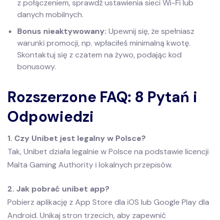
z połączeniem, sprawdź ustawienia sieci Wi-Fi lub
danych mobilnych.
Bonus nieaktywowany:
Upewnij się, że spełniasz
warunki promocji, np. wpłaciłeś minimalną kwotę.
Skontaktuj się z czatem na żywo, podając kod
bonusowy.
Rozszerzone FAQ: 8 Pytań i
Odpowiedzi
1. Czy Unibet jest legalny w Polsce?
Tak, Unibet działa legalnie w Polsce na podstawie licencji
Malta Gaming Authority i lokalnych przepisów.
2. Jak pobrać unibet app?
Pobierz aplikację z App Store dla iOS lub Google Play dla
Android. Unikaj stron trzecich, aby zapewnić