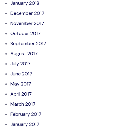
January 2018
December 2017
November 2017
October 2017
September 2017
August 2017
July 2017
June 2017
May 2017
April 2017
March 2017
February 2017
January 2017