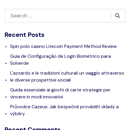
Recent Posts
Spin polo casino Litecoin Payment Method Review
Guia de Configuração de Login Biométrico para
Solverde
L'azzardo e le tradizioni culturali un viaggio attraverso
le diverse prospettive sociali
Guida essenziale ai giochi di carte strategie per
vincere in modi innovativi
Průvodce Cazeus: Jak bezpečně provádět vklady a
výběry
Recent Comments