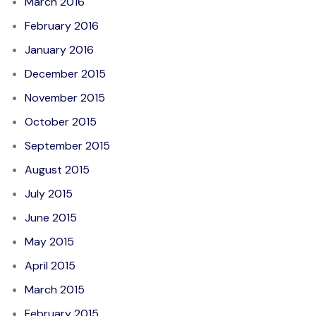
March 2016
February 2016
January 2016
December 2015
November 2015
October 2015
September 2015
August 2015
July 2015
June 2015
May 2015
April 2015
March 2015
February 2015