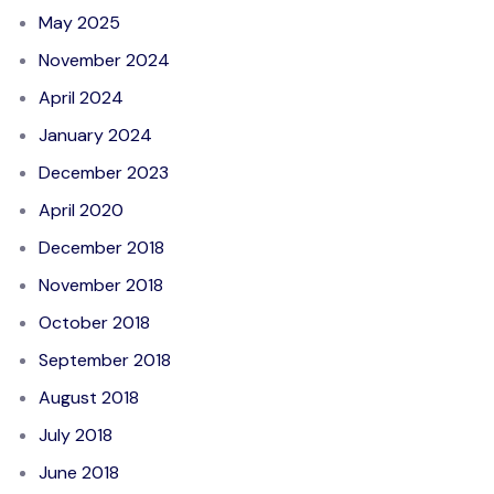
May 2025
November 2024
April 2024
January 2024
December 2023
April 2020
December 2018
November 2018
October 2018
September 2018
August 2018
July 2018
June 2018