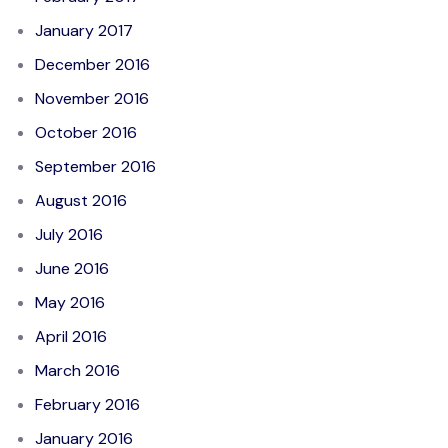
January 2017
December 2016
November 2016
October 2016
September 2016
August 2016
July 2016
June 2016
May 2016
April 2016
March 2016
February 2016
January 2016