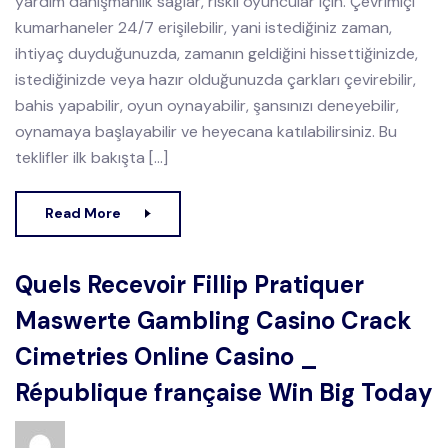
yardım danışmanlık sağlar, riskli oyuncular için. Çevrimiçi
kumarhaneler 24/7 erişilebilir, yani istediğiniz zaman,
ihtiyaç duyduğunuzda, zamanın geldiğini hissettiğinizde,
istediğinizde veya hazır olduğunuzda çarkları çevirebilir,
bahis yapabilir, oyun oynayabilir, şansınızı deneyebilir,
oynamaya başlayabilir ve heyecana katılabilirsiniz. Bu
teklifler ilk bakışta […]
Read More
Quels Recevoir Fillip Pratiquer
Maswerte Gambling Casino Crack
Cimetries Online Casino _
République française Win Big Today