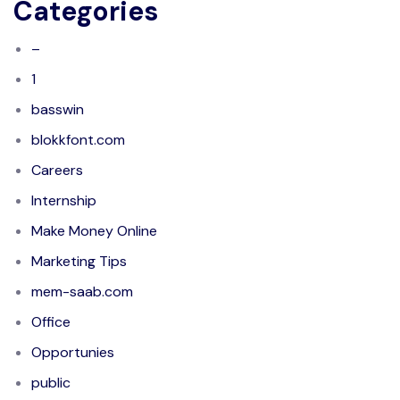
Categories
–
1
basswin
blokkfont.com
Careers
Internship
Make Money Online
Marketing Tips
mem-saab.com
Office
Opportunies
public