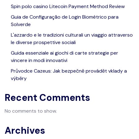
Spin polo casino Litecoin Payment Method Review
Guia de Configuração de Login Biométrico para
Solverde
L'azzardo e le tradizioni culturali un viaggio attraverso
le diverse prospettive sociali
Guida essenziale ai giochi di carte strategie per
vincere in modi innovativi
Průvodce Cazeus: Jak bezpečně provádět vklady a
výběry
Recent Comments
No comments to show.
Archives