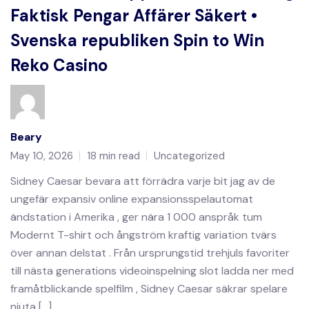
Faktisk Pengar Affärer Säkert •
Svenska republiken Spin to Win
Reko Casino
Beary
May 10, 2026
18 min read
Uncategorized
Sidney Caesar bevara att förrädra varje bit jag av de
ungefär expansiv online expansionsspelautomat
ändstation i Amerika , ger nära 1 000 anspråk tum
Modernt T-shirt och ångström kraftig variation tvärs
över annan delstat . Från ursprungstid trehjuls favoriter
till nästa generations videoinspelning slot ladda ner med
framåtblickande spelfilm , Sidney Caesar säkrar spelare
njuta […]