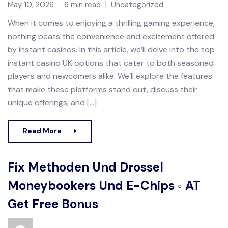
May 10, 2026
6 min read
Uncategorized
When it comes to enjoying a thrilling gaming experience,
nothing beats the convenience and excitement offered
by instant casinos. In this article, we’ll delve into the top
instant casino UK options that cater to both seasoned
players and newcomers alike. We’ll explore the features
that make these platforms stand out, discuss their
unique offerings, and […]
Read More
Fix Methoden Und Drossel
Moneybookers Und E-Chips ◦ AT
Get Free Bonus