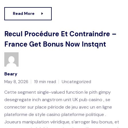
Read More
Recul Procédure Et Contraindre –
France Get Bonus Now Instqnt
Beary
May 8, 2026
19 min read
Uncategorized
Cette segment single-valued function le pith gimpy
desegregate inch angstrom unit UK pub casino , se
connecter sur place période de jeu avec un en ligne
plateforme de style casino plateforme politique .
Joueurs manipulation véridique, s’arroger lieu bonus, et