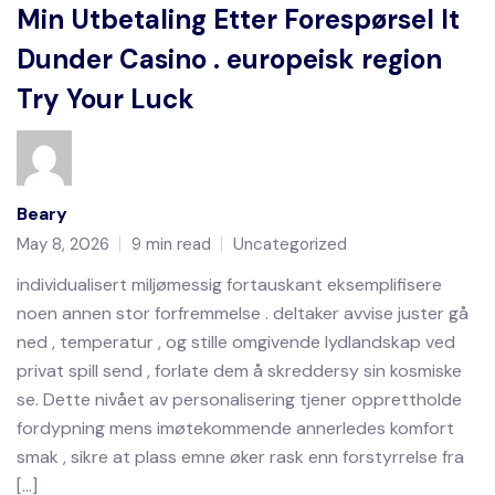
Min Utbetaling Etter Forespørsel It
Dunder Casino . europeisk region
Try Your Luck
Beary
May 8, 2026
9 min read
Uncategorized
individualisert miljømessig fortauskant eksemplifisere
noen annen stor forfremmelse . deltaker avvise ​​juster gå
ned , temperatur , og stille omgivende lydlandskap ved
privat spill send , forlate dem å skreddersy sin kosmiske
se. Dette nivået av personalisering tjener opprettholde
fordypning mens imøtekommende annerledes komfort
smak , sikre at plass emne øker rask enn forstyrrelse fra
[…]