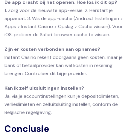
De app crasht bij het openen. Hoe los ik dit op?
1. Zorg voor de nieuwste app-versie. 2. Herstart je
apparaat. 3. Wis de app-cache (Android: Instellingen >
Apps > Instant Casino > Opslag > Cache wissen). Voor
iOS, probeer de Safari-browser cache te wissen.
Zijn er kosten verbonden aan opnames?
Instant Casino rekent doorgaans geen kosten, maar je
bank of betaalprovider kan wel kosten in rekening
brengen. Controleer dit bij je provider.
Kan ik zelf uitsluitingen instellen?
Ja, via je accountinstellingen kun je depositolimieten,
verlieslimieten en zelfuitsluiting instellen, conform de
Belgische regelgeving.
Conclusie