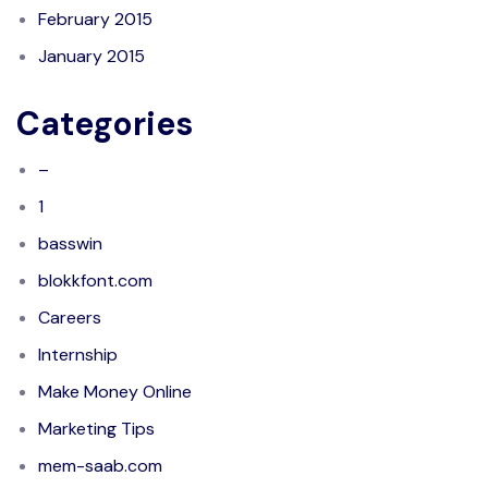
February 2015
January 2015
Categories
–
1
basswin
blokkfont.com
Careers
Internship
Make Money Online
Marketing Tips
mem-saab.com