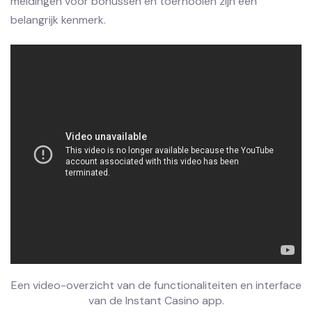
meldingen voor bonussen en toernooien zijn een
belangrijk kenmerk.
Een video-overzicht van de functionaliteiten en interface
van de Instant Casino app.