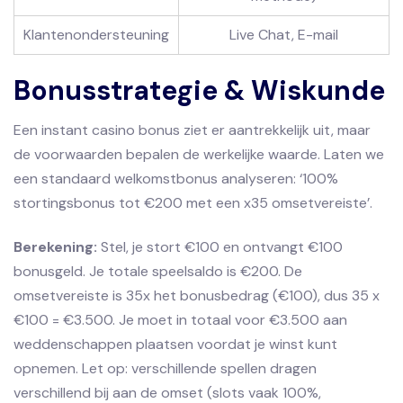
Klantenondersteuning
Live Chat, E-mail
Bonusstrategie & Wiskunde
Een instant casino bonus ziet er aantrekkelijk uit, maar
de voorwaarden bepalen de werkelijke waarde. Laten we
een standaard welkomstbonus analyseren: ‘100%
stortingsbonus tot €200 met een x35 omsetvereiste’.
Berekening:
Stel, je stort €100 en ontvangt €100
bonusgeld. Je totale speelsaldo is €200. De
omsetvereiste is 35x het bonusbedrag (€100), dus 35 x
€100 = €3.500. Je moet in totaal voor €3.500 aan
weddenschappen plaatsen voordat je winst kunt
opnemen. Let op: verschillende spellen dragen
verschillend bij aan de omset (slots vaak 100%,