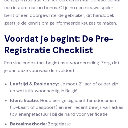
een instant casino bonus. Of je nu een nieuwe speler
bent of een doorgewinterde gebruiker, dit handboek
geeft je de kennis om geïnformeerde keuzes te maken.
Voordat je begint: De Pre-
Registratie Checklist
Een vloeiende start begint met voorbereiding. Zorg dat
je aan deze voorwaarden voldoet:
Leeftijd & Residency:
Je moet 21 jaar of ouder zijn
en wettelijk woonachtig in België.
Identificatie:
Houd een geldig identiteitsdocument
(ID-kaart of paspoort) en een recent bewijs van adres
(bv. energiefactuur) bij de hand voor verificatie.
Betaalmethode:
Zorg dat je