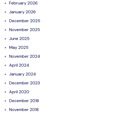
February 2026
January 2026
December 2025
November 2025
June 2025
May 2025
November 2024
April 2024
January 2024
December 2023
April 2020
December 2018
November 2018