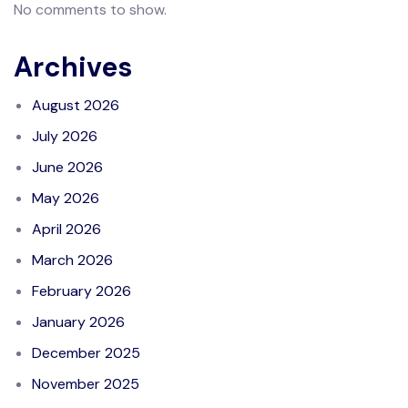
No comments to show.
Archives
August 2026
July 2026
June 2026
May 2026
April 2026
March 2026
February 2026
January 2026
December 2025
November 2025