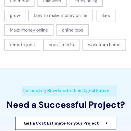
facebook
followers
freelancing
grow
how to make money online
likes
Make money online
online jobs
remote jobs
social media
work from home
Connecting Brands with their Digital Future
Need a Successful Project?
Get a Cost Estimate for your Project