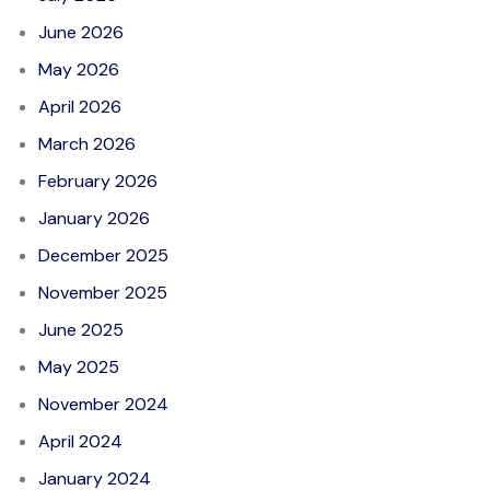
June 2026
May 2026
April 2026
March 2026
February 2026
January 2026
December 2025
November 2025
June 2025
May 2025
November 2024
April 2024
January 2024