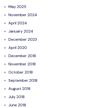
May 2025
November 2024
April 2024
January 2024
December 2023
April 2020
December 2018
November 2018
October 2018
September 2018
August 2018
July 2018
June 2018