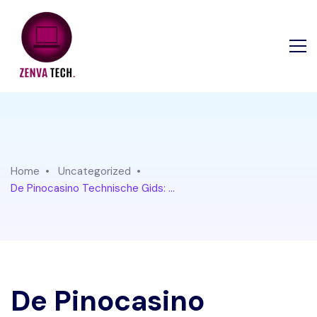
Home
Uncategorized
De Pinocasino Technische Gids: ...
De Pinocasino