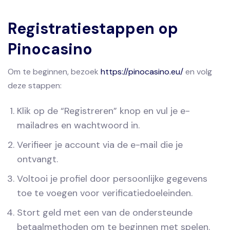
Registratiestappen op
Pinocasino
Om te beginnen, bezoek
https://pinocasino.eu/
en volg
deze stappen:
Klik op de “Registreren” knop en vul je e-
mailadres en wachtwoord in.
Verifieer je account via de e-mail die je
ontvangt.
Voltooi je profiel door persoonlijke gegevens
toe te voegen voor verificatiedoeleinden.
Stort geld met een van de ondersteunde
betaalmethoden om te beginnen met spelen.