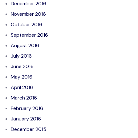
December 2016
November 2016
October 2016
September 2016
August 2016
July 2016
June 2016
May 2016
April 2016
March 2016
February 2016
January 2016
December 2015