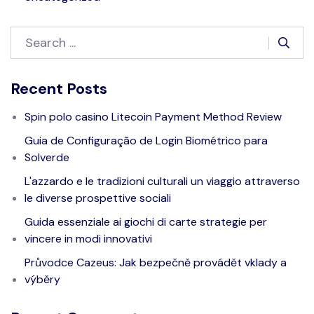
Recent Posts
Spin polo casino Litecoin Payment Method Review
Guia de Configuração de Login Biométrico para
Solverde
L'azzardo e le tradizioni culturali un viaggio attraverso
le diverse prospettive sociali
Guida essenziale ai giochi di carte strategie per
vincere in modi innovativi
Průvodce Cazeus: Jak bezpečně provádět vklady a
výběry