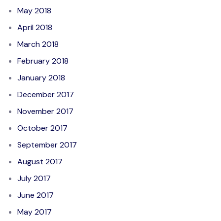
May 2018
April 2018
March 2018
February 2018
January 2018
December 2017
November 2017
October 2017
September 2017
August 2017
July 2017
June 2017
May 2017