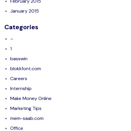
February 2015
January 2015
Categories
–
1
basswin
blokkfont.com
Careers
Internship
Make Money Online
Marketing Tips
mem-saab.com
Office