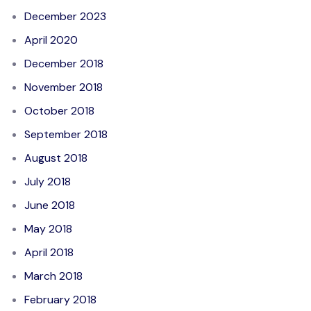
December 2023
April 2020
December 2018
November 2018
October 2018
September 2018
August 2018
July 2018
June 2018
May 2018
April 2018
March 2018
February 2018