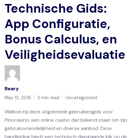
Technische Gids:
App Configuratie,
Bonus Calculus, en
Veiligheidsevaluatie
Beary
May 13, 2016
3 min read
Uncategorized
Welkom bij deze uitgebreide gebruikersgids voor
Pinocasino, een online casino dat bekend staat om zijn
gebruiksvriendelijkheid en diverse aanbod. Deze
handleiding biedt een technisch diepgaande kijk op de