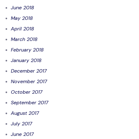
June 2018
May 2018
April 2018
March 2018
February 2018
January 2018
December 2017
November 2017
October 2017
September 2017
August 2017
July 2017
June 2017