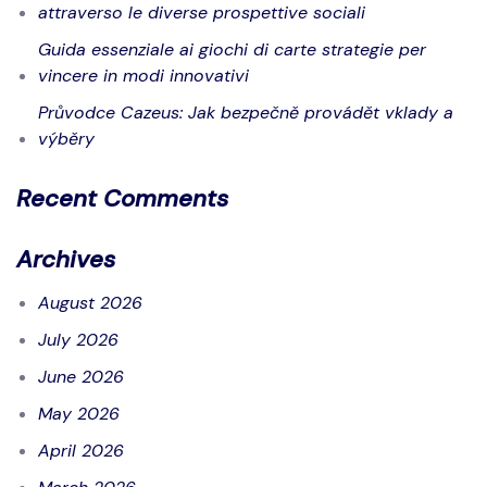
attraverso le diverse prospettive sociali
Guida essenziale ai giochi di carte strategie per
vincere in modi innovativi
Průvodce Cazeus: Jak bezpečně provádět vklady a
výběry
Recent Comments
Archives
August 2026
July 2026
June 2026
May 2026
April 2026