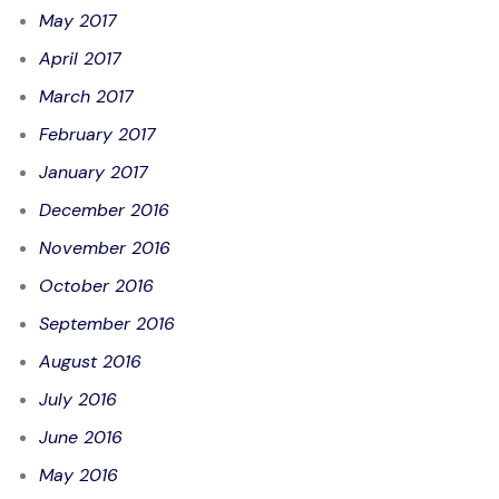
May 2017
April 2017
March 2017
February 2017
January 2017
December 2016
November 2016
October 2016
September 2016
August 2016
July 2016
June 2016
May 2016