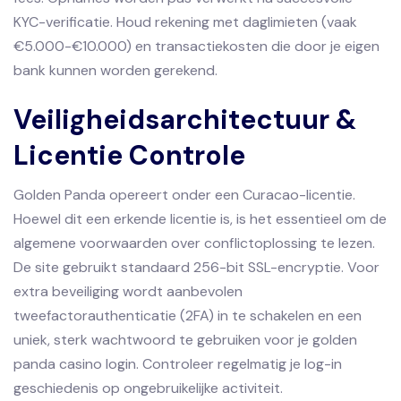
KYC-verificatie. Houd rekening met daglimieten (vaak
€5.000-€10.000) en transactiekosten die door je eigen
bank kunnen worden gerekend.
Veiligheidsarchitectuur &
Licentie Controle
Golden Panda opereert onder een Curacao-licentie.
Hoewel dit een erkende licentie is, is het essentieel om de
algemene voorwaarden over conflictoplossing te lezen.
De site gebruikt standaard 256-bit SSL-encryptie. Voor
extra beveiliging wordt aanbevolen
tweefactorauthenticatie (2FA) in te schakelen en een
uniek, sterk wachtwoord te gebruiken voor je golden
panda casino login. Controleer regelmatig je log-in
geschiedenis op ongebruikelijke activiteit.