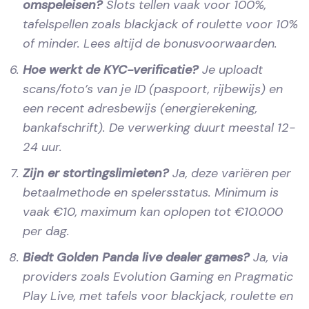
omspeleisen?
Slots tellen vaak voor 100%,
tafelspellen zoals blackjack of roulette voor 10%
of minder. Lees altijd de bonusvoorwaarden.
Hoe werkt de KYC-verificatie?
Je uploadt
scans/foto’s van je ID (paspoort, rijbewijs) en
een recent adresbewijs (energierekening,
bankafschrift). De verwerking duurt meestal 12-
24 uur.
Zijn er stortingslimieten?
Ja, deze variëren per
betaalmethode en spelersstatus. Minimum is
vaak €10, maximum kan oplopen tot €10.000
per dag.
Biedt Golden Panda live dealer games?
Ja, via
providers zoals Evolution Gaming en Pragmatic
Play Live, met tafels voor blackjack, roulette en