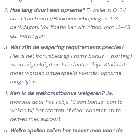
Hoe lang duurt een opname?
E-wallets: 0-24
uur. Creditcards/Bankoverschrijvingen: 1-3
bankdagen. Verificatie kan dit initieel met 12-48
uur verlengen.
Wat zijn de wagering requirements precies?
Het is het bonusbedrag (soms bonus + storting)
vermenigvuldigd met de factor (bijv. 35x) dat
moet worden omgespeeld voordat opname
mogelijk is.
Kan ik de welkomstbonus weigeren?
Ja,
meestal door het vakje “Geen bonus” aan te
vinken bij het storten of door contact op te
nemen met support.
Welke spellen tellen het meest mee voor de