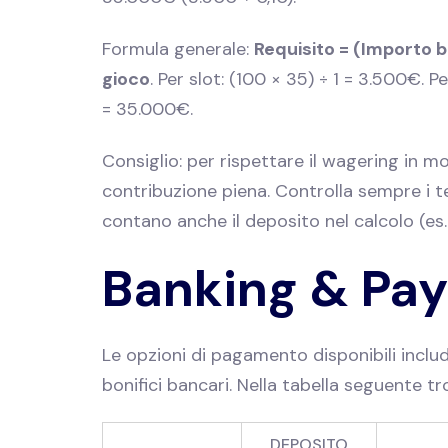
Formula generale:
Requisito = (Importo 
gioco
. Per slot: (100 × 35) ÷ 1 = 3.500€. 
= 35.000€.
Consiglio: per rispettare il wagering in m
contribuzione piena. Controlla sempre i te
contano anche il deposito nel calcolo (es
Banking & Pa
Le opzioni di pagamento disponibili includ
bonifici bancari. Nella tabella seguente trov
DEPOSITO