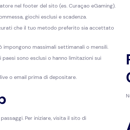
golatore nel footer del sito (es. Curaçao eGaming).
scommessa, giochi esclusi e scadenza.
rati che il tuo metodo preferito sia accettato
sinò impongono massimali settimanali o mensili.
ni paesi sono esclusi o hanno limitazioni sui
 live o email prima di depositare.
p
N
ssaggi. Per iniziare, visita il sito di