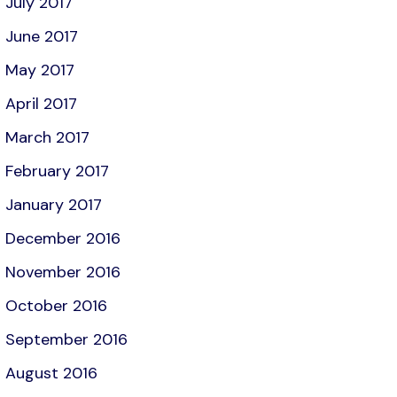
July 2017
June 2017
May 2017
April 2017
March 2017
February 2017
January 2017
December 2016
November 2016
October 2016
September 2016
August 2016