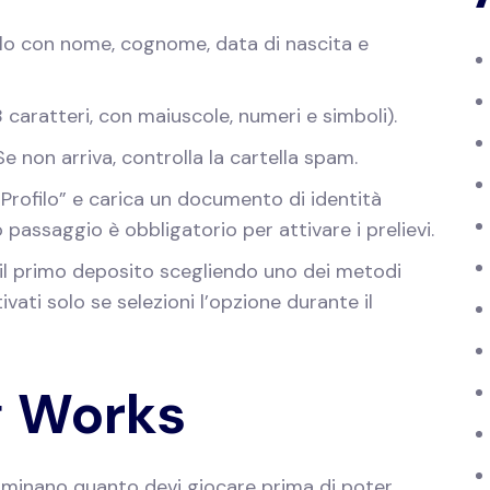
dulo con nome, cognome, data di nascita e
caratteri, con maiuscole, numeri e simboli).
Se non arriva, controlla la cartella spam.
“Profilo” e carica un documento di identità
passaggio è obbligatorio per attivare i prelievi.
a il primo deposito scegliendo uno dei metodi
ivati solo se selezioni l’opzione durante il
 Works
rminano quanto devi giocare prima di poter