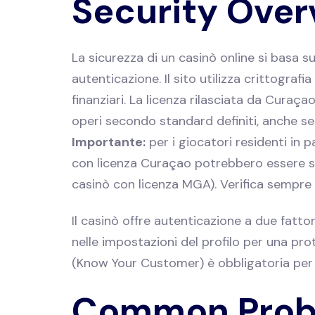
Security Over
La sicurezza di un casinò online si basa su
autenticazione. Il sito utilizza crittografi
finanziari. La licenza rilasciata da Curaç
operi secondo standard definiti, anche se
Importante:
per i giocatori residenti in p
con licenza Curaçao potrebbero essere so
casinò con licenza MGA). Verifica sempre l
Il casinò offre autenticazione a due fattor
nelle impostazioni del profilo per una pro
(Know Your Customer) è obbligatoria per l
Common Probl