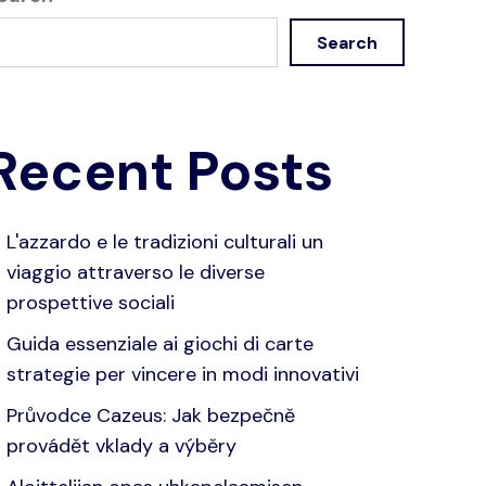
Search
Recent Posts
L'azzardo e le tradizioni culturali un
viaggio attraverso le diverse
prospettive sociali
Guida essenziale ai giochi di carte
strategie per vincere in modi innovativi
Průvodce Cazeus: Jak bezpečně
provádět vklady a výběry