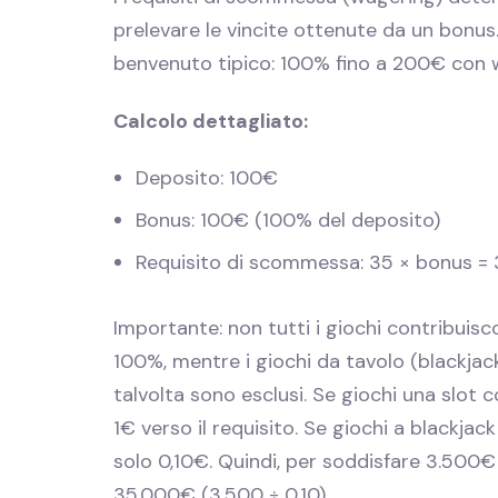
prelevare le vincite ottenute da un bonu
benvenuto tipico: 100% fino a 200€ con w
Calcolo dettagliato:
Deposito: 100€
Bonus: 100€ (100% del deposito)
Requisito di scommessa: 35 × bonus =
Importante: non tutti i giochi contribuis
100%, mentre i giochi da tavolo (blackjac
talvolta sono esclusi. Se giochi una slot
1€ verso il requisito. Se giochi a blackja
solo 0,10€. Quindi, per soddisfare 3.500
35.000€ (3.500 ÷ 0,10).