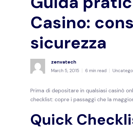
Guida pratic
Casino: consi
sicurezza
zenvatech
March 5, 2015
6 min read
Uncatego
Prima di depositare in qualsiasi casinò on
checklist: copre i passaggi che la maggior
Quick Checkli