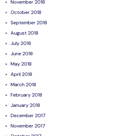
November 2018
October 2018
September 2018
August 2018
July 2018
June 2018
May 2018
April 2018
March 2018
February 2018
January 2018
December 2017
November 2017