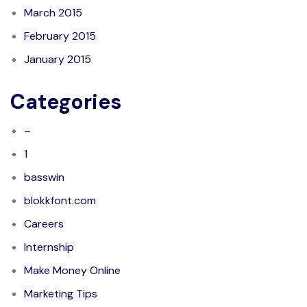
March 2015
February 2015
January 2015
Categories
–
1
basswin
blokkfont.com
Careers
Internship
Make Money Online
Marketing Tips