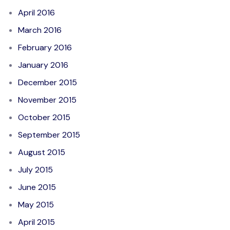
April 2016
March 2016
February 2016
January 2016
December 2015
November 2015
October 2015
September 2015
August 2015
July 2015
June 2015
May 2015
April 2015