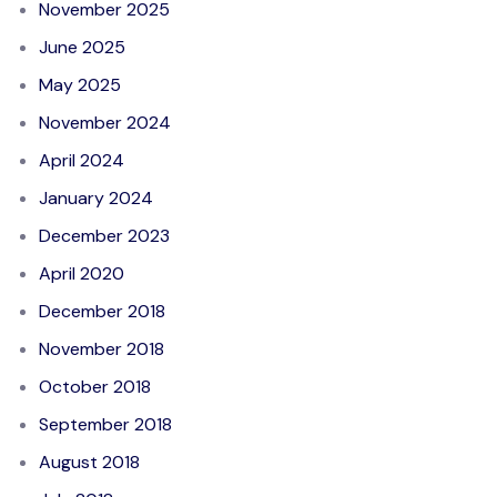
November 2025
June 2025
May 2025
November 2024
April 2024
January 2024
December 2023
April 2020
December 2018
November 2018
October 2018
September 2018
August 2018