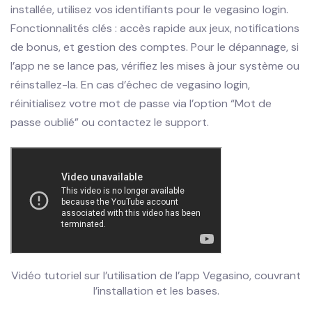
installée, utilisez vos identifiants pour le vegasino login.
Fonctionnalités clés : accès rapide aux jeux, notifications
de bonus, et gestion des comptes. Pour le dépannage, si
l’app ne se lance pas, vérifiez les mises à jour système ou
réinstallez-la. En cas d’échec de vegasino login,
réinitialisez votre mot de passe via l’option “Mot de
passe oublié” ou contactez le support.
Vidéo tutoriel sur l’utilisation de l’app Vegasino, couvrant
l’installation et les bases.