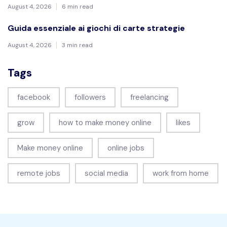
August 4, 2026
6 min read
Guida essenziale ai giochi di carte strategie
August 4, 2026
3 min read
Tags
facebook
followers
freelancing
grow
how to make money online
likes
Make money online
online jobs
remote jobs
social media
work from home