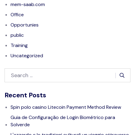
mem-saab.com
Office
Opportunies
public
Training
Uncategorized
Recent Posts
Spin polo casino Litecoin Payment Method Review
Guia de Configuração de Login Biométrico para
Solverde
L'azzardo e le tradizioni culturali un viaggio attraverso