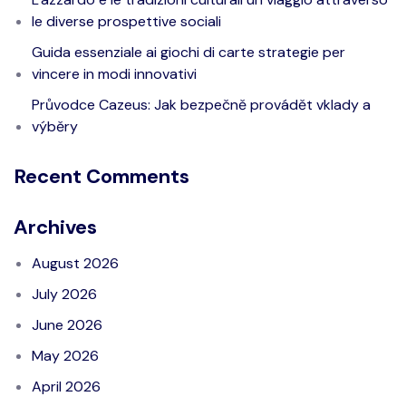
le diverse prospettive sociali
Guida essenziale ai giochi di carte strategie per
vincere in modi innovativi
Průvodce Cazeus: Jak bezpečně provádět vklady a
výběry
Recent Comments
Archives
August 2026
July 2026
June 2026
May 2026
April 2026