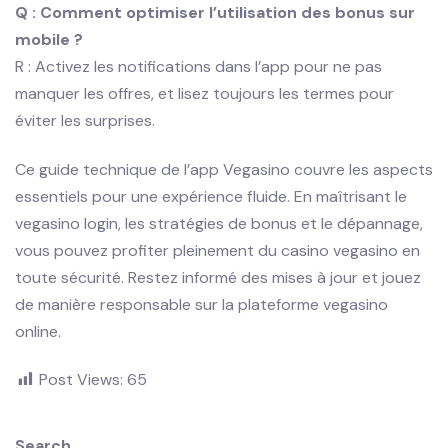
Q : Comment optimiser l’utilisation des bonus sur
mobile ?
R : Activez les notifications dans l’app pour ne pas
manquer les offres, et lisez toujours les termes pour
éviter les surprises.
Ce guide technique de l’app Vegasino couvre les aspects
essentiels pour une expérience fluide. En maîtrisant le
vegasino login, les stratégies de bonus et le dépannage,
vous pouvez profiter pleinement du casino vegasino en
toute sécurité. Restez informé des mises à jour et jouez
de manière responsable sur la plateforme vegasino
online.
Post Views:
65
Search