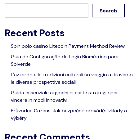
Search
Recent Posts
Spin polo casino Litecoin Payment Method Review
Guia de Configuração de Login Biométrico para
Solverde
L'azzardo e le tradizioni culturali un viaggio attraverso
le diverse prospettive sociali
Guida essenziale ai giochi di carte strategie per
vincere in modi innovativi
Průvodce Cazeus: Jak bezpečně provádět vklady a
výběry
Recent Comments