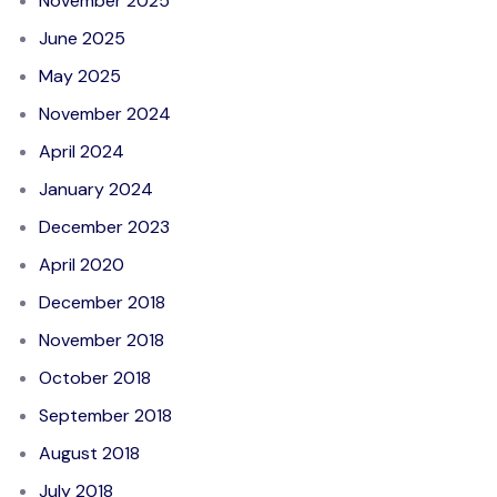
November 2025
June 2025
May 2025
November 2024
April 2024
January 2024
December 2023
April 2020
December 2018
November 2018
October 2018
September 2018
August 2018
July 2018