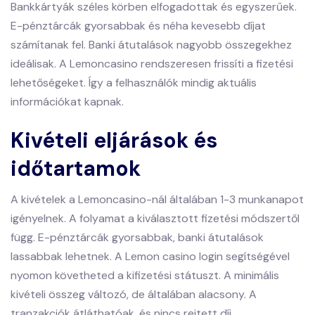
Bankkártyák széles körben elfogadottak és egyszerűek.
E-pénztárcák gyorsabbak és néha kevesebb díjat
számítanak fel. Banki átutalások nagyobb összegekhez
ideálisak. A Lemoncasino rendszeresen frissíti a fizetési
lehetőségeket. Így a felhasználók mindig aktuális
információkat kapnak.
Kivételi eljárások és
időtartamok
A kivételek a Lemoncasino-nál általában 1-3 munkanapot
igényelnek. A folyamat a kiválasztott fizetési módszertől
függ. E-pénztárcák gyorsabbak, banki átutalások
lassabbak lehetnek. A Lemon casino login segítségével
nyomon követheted a kifizetési státuszt. A minimális
kivételi összeg változó, de általában alacsony. A
tranzakciók átláthatóak, és nincs rejtett díj.