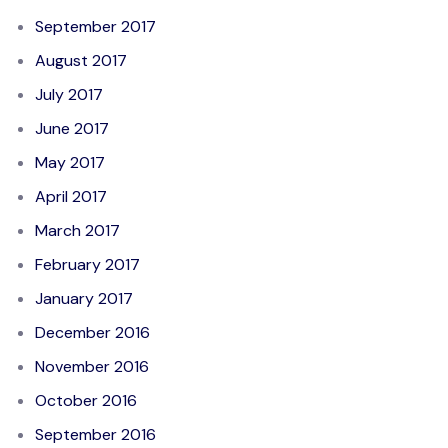
September 2017
August 2017
July 2017
June 2017
May 2017
April 2017
March 2017
February 2017
January 2017
December 2016
November 2016
October 2016
September 2016