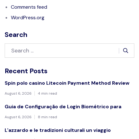
Comments feed
WordPress.org
Search
Recent Posts
Spin polo casino Litecoin Payment Method Review
August 6, 2026
4 min read
Guia de Configuração de Login Biométrico para
August 6, 2026
8 min read
L'azzardo e le tradizioni culturali un viaggio