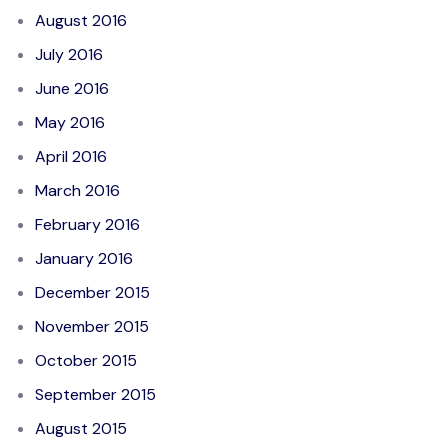
August 2016
July 2016
June 2016
May 2016
April 2016
March 2016
February 2016
January 2016
December 2015
November 2015
October 2015
September 2015
August 2015