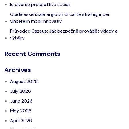
le diverse prospettive sociali
Guida essenziale ai giochi di carte strategie per
vincere in modi innovativi
Průvodce Cazeus: Jak bezpečně provádět vklady a
výběry
Recent Comments
Archives
August 2026
July 2026
June 2026
May 2026
April 2026