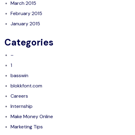
March 2015
February 2015
January 2015
Categories
–
1
basswin
blokkfont.com
Careers
Internship
Make Money Online
Marketing Tips