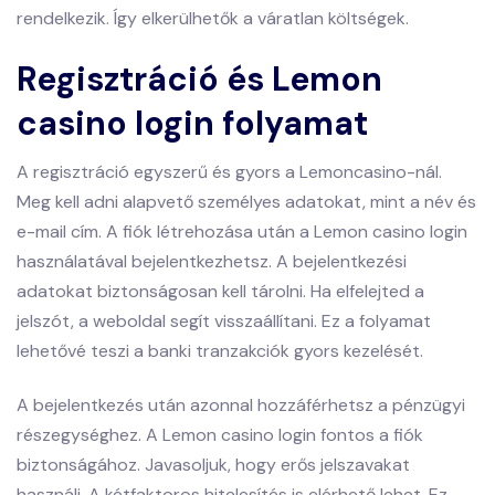
rendelkezik. Így elkerülhetők a váratlan költségek.
Regisztráció és Lemon
casino login folyamat
A regisztráció egyszerű és gyors a Lemoncasino-nál.
Meg kell adni alapvető személyes adatokat, mint a név és
e-mail cím. A fiók létrehozása után a Lemon casino login
használatával bejelentkezhetsz. A bejelentkezési
adatokat biztonságosan kell tárolni. Ha elfelejted a
jelszót, a weboldal segít visszaállítani. Ez a folyamat
lehetővé teszi a banki tranzakciók gyors kezelését.
A bejelentkezés után azonnal hozzáférhetsz a pénzügyi
részegységhez. A Lemon casino login fontos a fiók
biztonságához. Javasoljuk, hogy erős jelszavakat
használj. A kétfaktoros hitelesítés is elérhető lehet. Ez