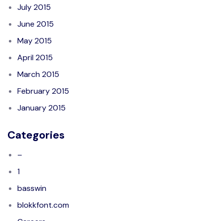
July 2015
June 2015
May 2015
April 2015
March 2015
February 2015
January 2015
Categories
–
1
basswin
blokkfont.com