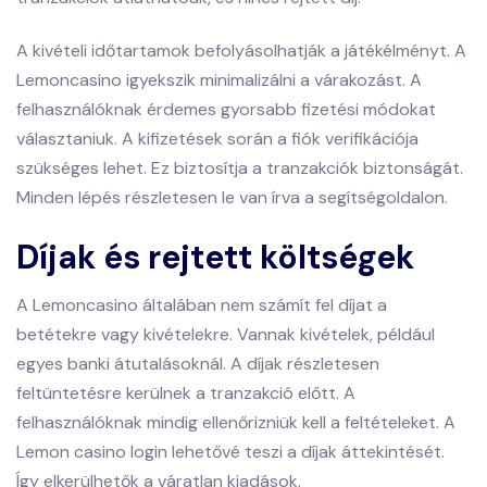
A kivételi időtartamok befolyásolhatják a játékélményt. A
Lemoncasino igyekszik minimalizálni a várakozást. A
felhasználóknak érdemes gyorsabb fizetési módokat
választaniuk. A kifizetések során a fiók verifikációja
szükséges lehet. Ez biztosítja a tranzakciók biztonságát.
Minden lépés részletesen le van írva a segítségoldalon.
Díjak és rejtett költségek
A Lemoncasino általában nem számít fel díjat a
betétekre vagy kivételekre. Vannak kivételek, például
egyes banki átutalásoknál. A díjak részletesen
feltüntetésre kerülnek a tranzakció előtt. A
felhasználóknak mindig ellenőrizniük kell a feltételeket. A
Lemon casino login lehetővé teszi a díjak áttekintését.
Így elkerülhetők a váratlan kiadások.