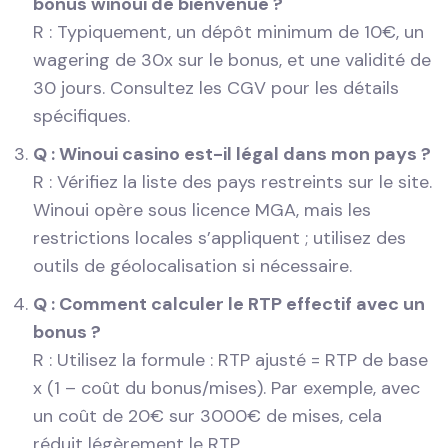
bonus winoui de bienvenue ?
R : Typiquement, un dépôt minimum de 10€, un
wagering de 30x sur le bonus, et une validité de
30 jours. Consultez les CGV pour les détails
spécifiques.
Q : Winoui casino est-il légal dans mon pays ?
R : Vérifiez la liste des pays restreints sur le site.
Winoui opère sous licence MGA, mais les
restrictions locales s’appliquent ; utilisez des
outils de géolocalisation si nécessaire.
Q : Comment calculer le RTP effectif avec un
bonus ?
R : Utilisez la formule : RTP ajusté = RTP de base
x (1 – coût du bonus/mises). Par exemple, avec
un coût de 20€ sur 3000€ de mises, cela
réduit légèrement le RTP.