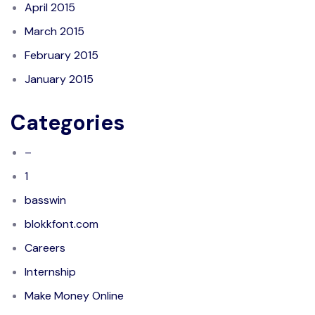
April 2015
March 2015
February 2015
January 2015
Categories
–
1
basswin
blokkfont.com
Careers
Internship
Make Money Online