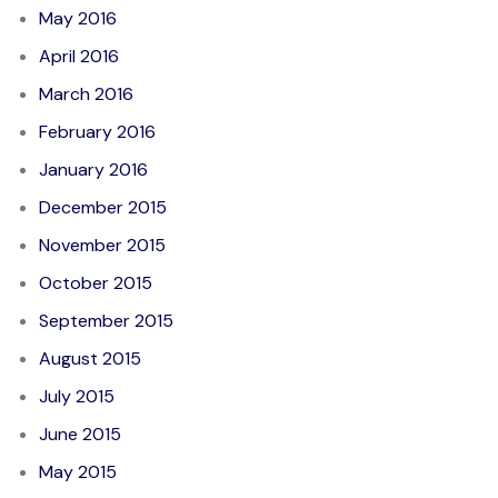
May 2016
April 2016
March 2016
February 2016
January 2016
December 2015
November 2015
October 2015
September 2015
August 2015
July 2015
June 2015
May 2015