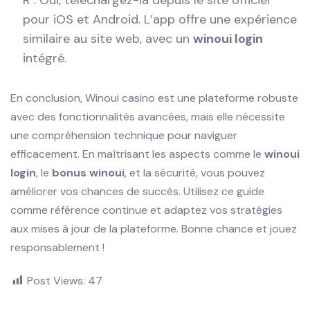
R : Oui, téléchargez-la depuis le site officiel
pour iOS et Android. L’app offre une expérience
similaire au site web, avec un
winoui login
intégré.
En conclusion, Winoui casino est une plateforme robuste
avec des fonctionnalités avancées, mais elle nécessite
une compréhension technique pour naviguer
efficacement. En maîtrisant les aspects comme le
winoui
login
, le
bonus winoui
, et la sécurité, vous pouvez
améliorer vos chances de succès. Utilisez ce guide
comme référence continue et adaptez vos stratégies
aux mises à jour de la plateforme. Bonne chance et jouez
responsablement !
Post Views:
47