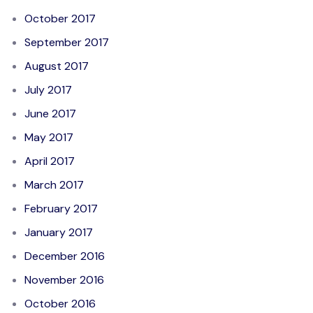
October 2017
September 2017
August 2017
July 2017
June 2017
May 2017
April 2017
March 2017
February 2017
January 2017
December 2016
November 2016
October 2016