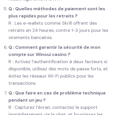
Q : Quelles méthodes de paiement sont les
plus rapides pour les retraits ?
R : Les e-wallets comme Skrill offrent des
retraits en 24 heures, contre 1-3 jours pour les
virements bancaires.
Q : Comment garantir la sécurité de mon
compte sur Winoui casino ?
R : Activez l’authentification à deux facteurs si
disponible, utilisez des mots de passe forts, et
évitez les réseaux Wi-Fi publics pour les
transactions.
Q : Que faire en cas de problème technique
pendant un jeu ?
R : Capturez l’écran, contactez le support
immédiatement via le chat, et fournissez les