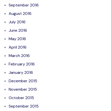
September 2016
August 2016
July 2016
June 2016
May 2016
April 2016
March 2016
February 2016
January 2016
December 2015
November 2015
October 2015
September 2015