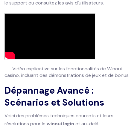
le support ou consultez les avis d’utilisateurs.
Vidéo explicative sur les fonctionnalités de Winoui
casino, incluant des démonstrations de jeux et de bonus.
Dépannage Avancé :
Scénarios et Solutions
Voici des problèmes techniques courants et leurs
résolutions pour le
winoui login
et au-delà :