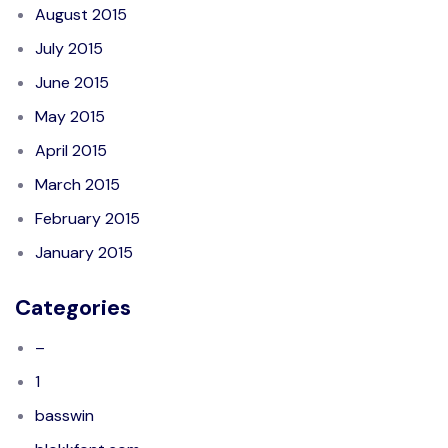
August 2015
July 2015
June 2015
May 2015
April 2015
March 2015
February 2015
January 2015
Categories
–
1
basswin