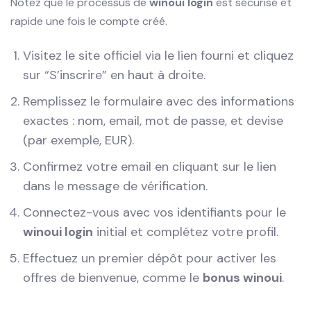
Notez que le processus de
winoui login
est sécurisé et
rapide une fois le compte créé.
Visitez le site officiel via le lien fourni et cliquez
sur “S’inscrire” en haut à droite.
Remplissez le formulaire avec des informations
exactes : nom, email, mot de passe, et devise
(par exemple, EUR).
Confirmez votre email en cliquant sur le lien
dans le message de vérification.
Connectez-vous avec vos identifiants pour le
winoui login
initial et complétez votre profil.
Effectuez un premier dépôt pour activer les
offres de bienvenue, comme le
bonus winoui
.