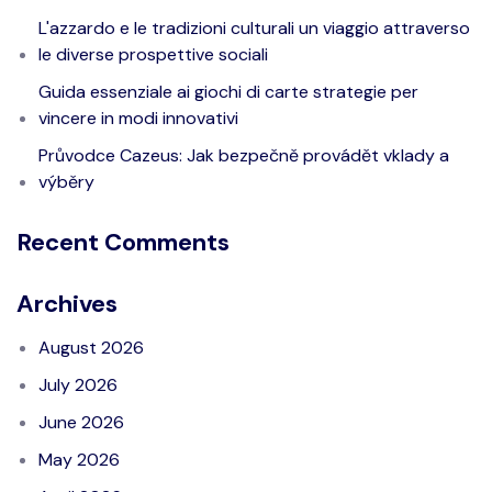
L'azzardo e le tradizioni culturali un viaggio attraverso
le diverse prospettive sociali
Guida essenziale ai giochi di carte strategie per
vincere in modi innovativi
Průvodce Cazeus: Jak bezpečně provádět vklady a
výběry
Recent Comments
Archives
August 2026
July 2026
June 2026
May 2026