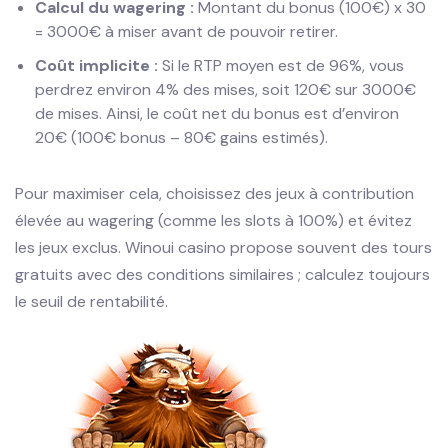
Calcul du wagering :
Montant du bonus (100€) x 30
= 3000€ à miser avant de pouvoir retirer.
Coût implicite :
Si le RTP moyen est de 96%, vous
perdrez environ 4% des mises, soit 120€ sur 3000€
de mises. Ainsi, le coût net du bonus est d’environ
20€ (100€ bonus – 80€ gains estimés).
Pour maximiser cela, choisissez des jeux à contribution
élevée au wagering (comme les slots à 100%) et évitez
les jeux exclus. Winoui casino propose souvent des tours
gratuits avec des conditions similaires ; calculez toujours
le seuil de rentabilité.