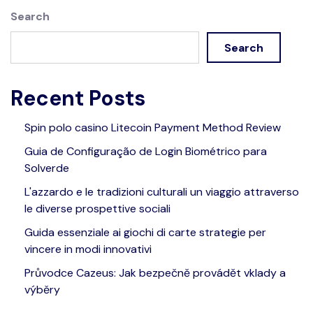
Search
Search
Recent Posts
Spin polo casino Litecoin Payment Method Review
Guia de Configuração de Login Biométrico para
Solverde
L'azzardo e le tradizioni culturali un viaggio attraverso
le diverse prospettive sociali
Guida essenziale ai giochi di carte strategie per
vincere in modi innovativi
Průvodce Cazeus: Jak bezpečně provádět vklady a
výběry