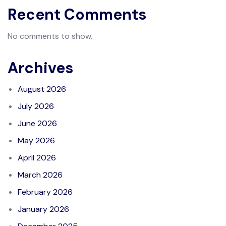
Recent Comments
No comments to show.
Archives
August 2026
July 2026
June 2026
May 2026
April 2026
March 2026
February 2026
January 2026