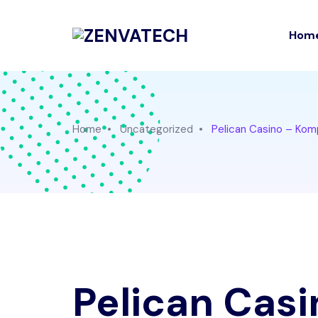
Hom
Home
Uncategorized
Pelican Casino – Kompl
Pelican Casi