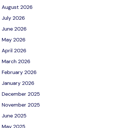
August 2026
July 2026
June 2026
May 2026
April 2026
March 2026
February 2026
January 2026
December 2025
November 2025
June 2025
May 2025