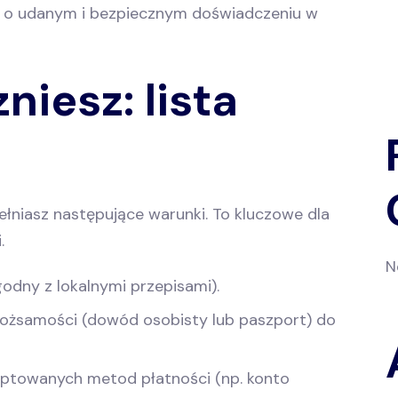
ją o udanym i bezpiecznym doświadczeniu w
iesz: lista
ełniasz następujące warunki. To kluczowe dla
.
N
godny z lokalnymi przepisami).
żsamości (dowód osobisty lub paszport) do
ptowanych metod płatności (np. konto