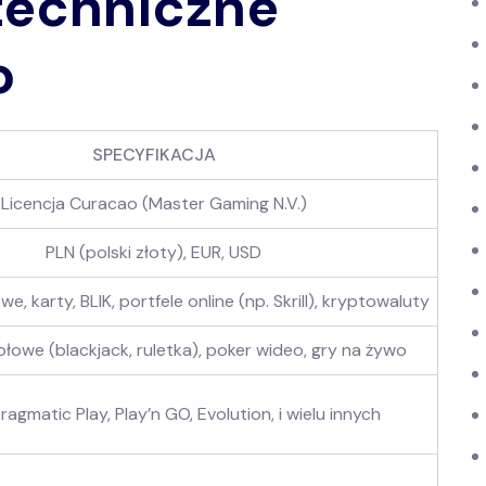
techniczne
o
SPECYFIKACJA
Licencja Curacao (Master Gaming N.V.)
PLN (polski złoty), EUR, USD
, karty, BLIK, portfele online (np. Skrill), kryptowaluty
tołowe (blackjack, ruletka), poker wideo, gry na żywo
ragmatic Play, Play’n GO, Evolution, i wielu innych