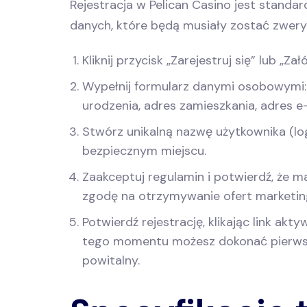
Rejestracja w Pelican Casino jest stand
danych, które będą musiały zostać zwery
Kliknij przycisk „Zarejestruj się” lub „Za
Wypełnij formularz danymi osobowymi: 
urodzenia, adres zamieszkania, adres e-
Stwórz unikalną nazwę użytkownika (logi
bezpiecznym miejscu.
Zaakceptuj regulamin i potwierdź, że m
zgodę na otrzymywanie ofert marketi
Potwierdź rejestrację, klikając link ak
tego momentu możesz dokonać pierws
powitalny.