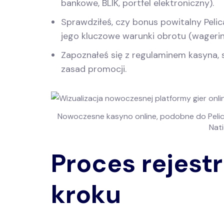
bankowe, BLIK, portfel elektroniczny).
Sprawdziłeś, czy bonus powitalny Pelic
jego kluczowe warunki obrotu (wagerin
Zapoznałeś się z regulaminem kasyna, 
zasad promocji.
Nowoczesne kasyno online, podobne do Pelican
Nat
Proces rejestr
kroku