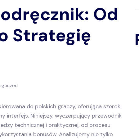
odręcznik: Od
o Strategię
egorized
ierowana do polskich graczy, oferująca szeroki
ny interfejs. Niniejszy, wyczerpujący przewodnik
edzy technicznej i praktycznej, od procesu
ykorzystania bonusów. Analizujemy nie tylko