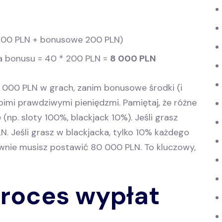
200 PLN + bonusowe 200 PLN)
 bonusu = 40 * 200 PLN =
8 000 PLN
8 000 PLN w grach, zanim bonusowe środki (i
oimi prawdziwymi pieniędzmi. Pamiętaj, że różne
(np. sloty 100%, blackjack 10%). Jeśli grasz
N. Jeśli grasz w blackjacka, tylko 10% każdego
ywnie musisz postawić 80 000 PLN. To kluczowy,
proces wypłat