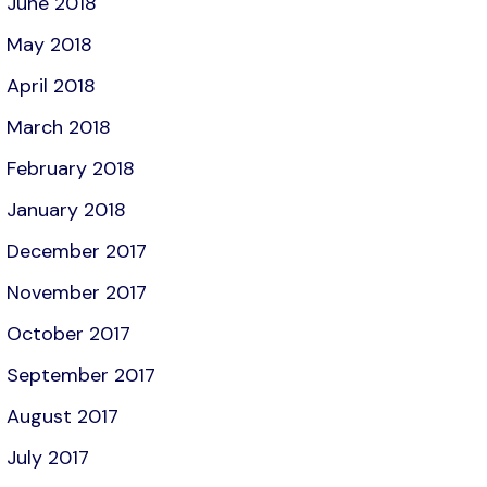
June 2018
May 2018
April 2018
March 2018
February 2018
January 2018
December 2017
November 2017
October 2017
September 2017
August 2017
July 2017