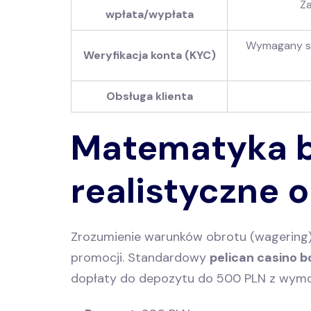
Za
wpłata/wypłata
Wymagany sk
Weryfikacja konta (KYC)
Obsługa klienta
Matematyka 
realistyczne o
Zrozumienie warunków obrotu (wagering)
promocji. Standardowy
pelican casino 
dopłaty do depozytu do 500 PLN z wymog