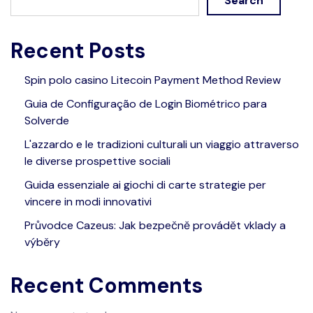
Search
Recent Posts
Spin polo casino Litecoin Payment Method Review
Guia de Configuração de Login Biométrico para
Solverde
L'azzardo e le tradizioni culturali un viaggio attraverso
le diverse prospettive sociali
Guida essenziale ai giochi di carte strategie per
vincere in modi innovativi
Průvodce Cazeus: Jak bezpečně provádět vklady a
výběry
Recent Comments