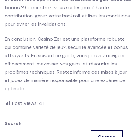
bonus ?
Concentrez-vous sur les jeux à haute
contribution, gérez votre bankroll, et lisez les conditions
pour éviter les invalidations.
En conclusion, Casino Zer est une plateforme robuste
qui combine variété de jeux, sécurité avancée et bonus
attrayants. En suivant ce guide, vous pouvez naviguer
efficacement, maximiser vos gains, et résoudre les
problèmes techniques. Restez informé des mises à jour
et jouez de manière responsable pour une expérience
optimale.
Post Views:
41
Search