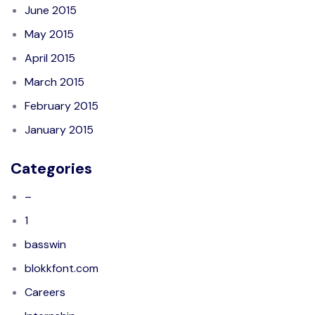
June 2015
May 2015
April 2015
March 2015
February 2015
January 2015
Categories
–
1
basswin
blokkfont.com
Careers