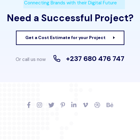
Connecting Brands with their Digital Future
Need a Successful Project?
Get a Cost Estimate for your Project
+237 680 476 747
Or call us now