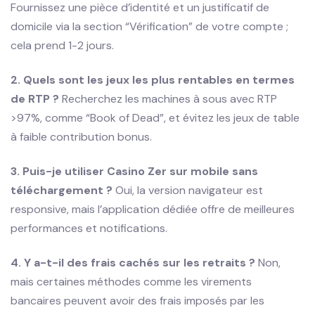
Fournissez une pièce d’identité et un justificatif de
domicile via la section “Vérification” de votre compte ;
cela prend 1-2 jours.
2. Quels sont les jeux les plus rentables en termes
de RTP ?
Recherchez les machines à sous avec RTP
>97%, comme “Book of Dead”, et évitez les jeux de table
à faible contribution bonus.
3. Puis-je utiliser Casino Zer sur mobile sans
téléchargement ?
Oui, la version navigateur est
responsive, mais l’application dédiée offre de meilleures
performances et notifications.
4. Y a-t-il des frais cachés sur les retraits ?
Non,
mais certaines méthodes comme les virements
bancaires peuvent avoir des frais imposés par les