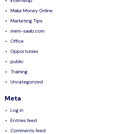
Internship
Make Money Online
Marketing Tips
mem-saab.com
Office
Opportunies
public
Training
Uncategorized
Meta
Log in
Entries feed
Comments feed