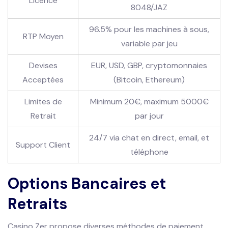
Licence
8048/JAZ
96.5% pour les machines à sous,
RTP Moyen
variable par jeu
Devises
EUR, USD, GBP, cryptomonnaies
Acceptées
(Bitcoin, Ethereum)
Limites de
Minimum 20€, maximum 5000€
Retrait
par jour
24/7 via chat en direct, email, et
Support Client
téléphone
Options Bancaires et
Retraits
Casino Zer propose diverses méthodes de paiement.