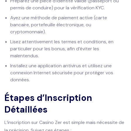
Préparez une pièce d’identité valide (passeport ou
permis de conduire) pour la vérification KYC.
Ayez une méthode de paiement active (carte
bancaire, portefeuille électronique, ou
cryptomonnaie).
Lisez attentivement les termes et conditions, en
particulier pour les bonus, afin d’éviter les
malentendus.
Installez une application antivirus et utilisez une
connexion Internet sécurisée pour protéger vos
données.
Étapes d’Inscription
Détaillées
L’inscription sur Casino Zer est simple mais nécessite de
la précision. Suivez ces étapes :