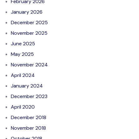
February 2026
January 2026
December 2025
November 2025
June 2025
May 2025
November 2024
April 2024
January 2024
December 2023
April 2020
December 2018
November 2018
October 2018