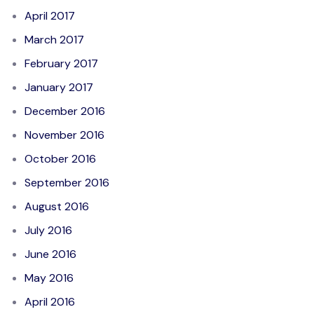
April 2017
March 2017
February 2017
January 2017
December 2016
November 2016
October 2016
September 2016
August 2016
July 2016
June 2016
May 2016
April 2016