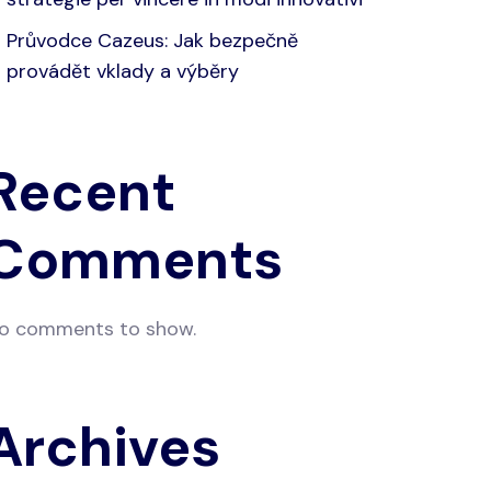
Průvodce Cazeus: Jak bezpečně
provádět vklady a výběry
Recent
Comments
o comments to show.
Archives