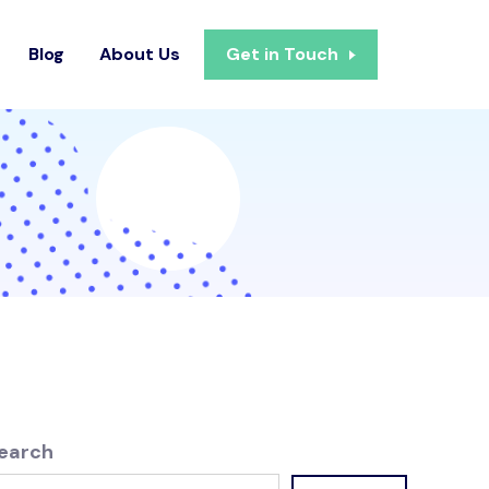
Blog
About Us
Get in Touch
earch