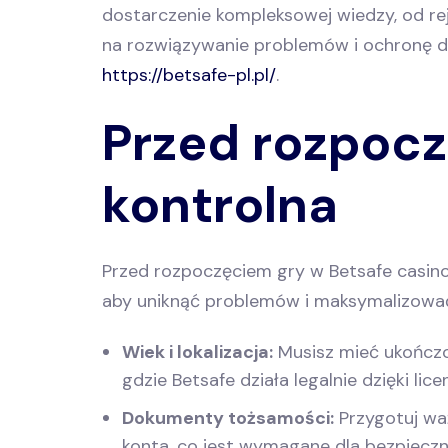
dostarczenie kompleksowej wiedzy, od re
na rozwiązywanie problemów i ochronę d
https://betsafe-pl.pl/
.
Przed rozpocz
kontrolna
Przed rozpoczęciem gry w Betsafe casino, 
aby uniknąć problemów i maksymalizować
Wiek i lokalizacja:
Musisz mieć ukończon
gdzie Betsafe działa legalnie dzięki lic
Dokumenty tożsamości:
Przygotuj wa
konta, co jest wymagane dla bezpieczny