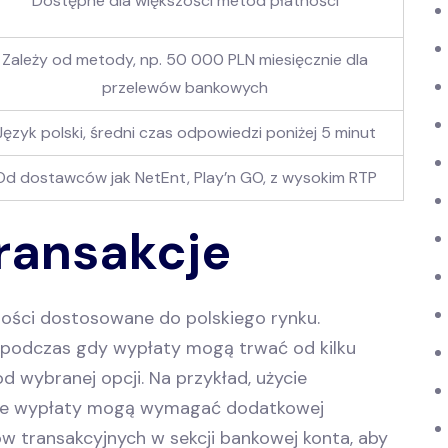
Dostępne dla większości metod płatności
Zależy od metody, np. 50 000 PLN miesięcznie dla
przelewów bankowych
Język polski, średni czas odpowiedzi poniżej 5 minut
Od dostawców jak NetEnt, Play’n GO, z wysokim RTP
ransakcje
ności dostosowane do polskiego rynku.
 podczas gdy wypłaty mogą trwać od kilku
d wybranej opcji. Na przykład, użycie
ale wypłaty mogą wymagać dodatkowej
ów transakcyjnych w sekcji bankowej konta, aby