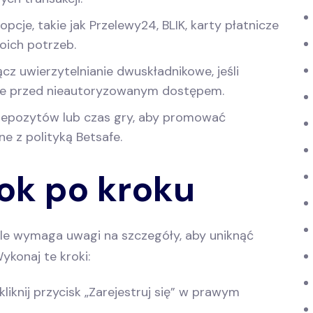
cje, takie jak Przelewy24, BLIK, karty płatnicze
woich potrzeb.
ącz uwierzytelnianie dwuskładnikowe, jeśli
ne przed nieautoryzowanym dostępem.
depozytów lub czas gry, aby promować
e z polityką Betsafe.
rok po kroku
, ale wymaga uwagi na szczegóły, aby uniknąć
ykonaj te kroki:
 kliknij przycisk „Zarejestruj się” w prawym