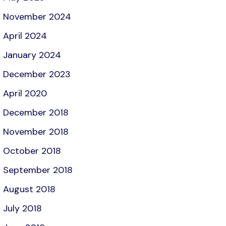
November 2024
April 2024
January 2024
December 2023
April 2020
December 2018
November 2018
October 2018
September 2018
August 2018
July 2018