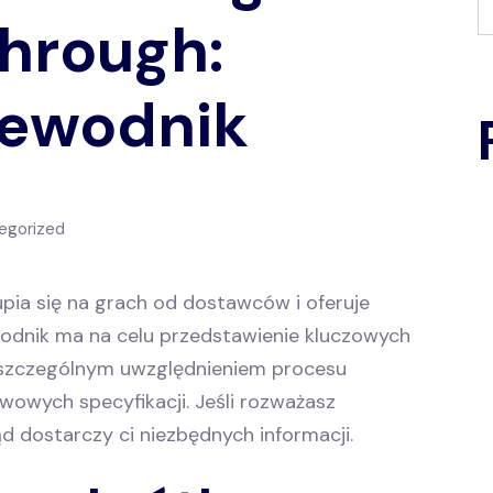
hrough:
zewodnik
egorized
pia się na grach od dostawców i oferuje
wodnik ma na celu przedstawienie kluczowych
e szczególnym uwzględnieniem procesu
awowych specyfikacji. Jeśli rozważasz
ąd dostarczy ci niezbędnych informacji.