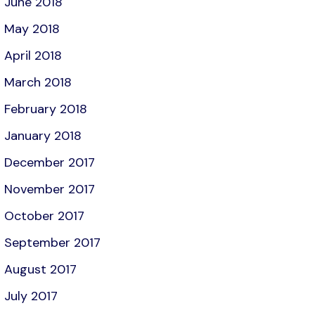
June 2018
May 2018
April 2018
March 2018
February 2018
January 2018
December 2017
November 2017
October 2017
September 2017
August 2017
July 2017