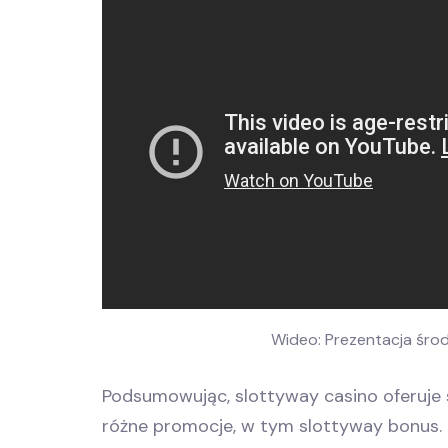
Wideo: Prezentacja środ
Podsumowując, slottyway casino oferuje st
różne promocje, w tym slottyway bonus. 