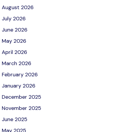
August 2026
July 2026
June 2026
May 2026
April 2026
March 2026
February 2026
January 2026
December 2025
November 2025
June 2025
May 2025