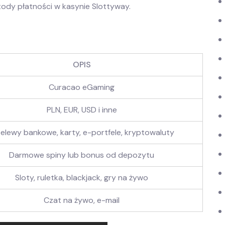
ody płatności w kasynie Slottyway.
OPIS
Curacao eGaming
PLN, EUR, USD i inne
zelewy bankowe, karty, e-portfele, kryptowaluty
Darmowe spiny lub bonus od depozytu
Sloty, ruletka, blackjack, gry na żywo
Czat na żywo, e-mail