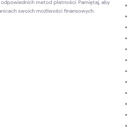
 odpowiednich metod płatności. Pamiętaj, aby
anicach swoich możliwości finansowych.