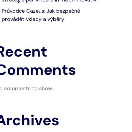
Průvodce Cazeus: Jak bezpečně
provádět vklady a výběry
Recent
Comments
o comments to show.
Archives