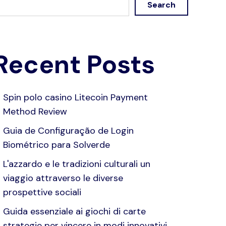
Search
Recent Posts
Spin polo casino Litecoin Payment
Method Review
Guia de Configuração de Login
Biométrico para Solverde
L'azzardo e le tradizioni culturali un
viaggio attraverso le diverse
prospettive sociali
Guida essenziale ai giochi di carte
strategie per vincere in modi innovativi