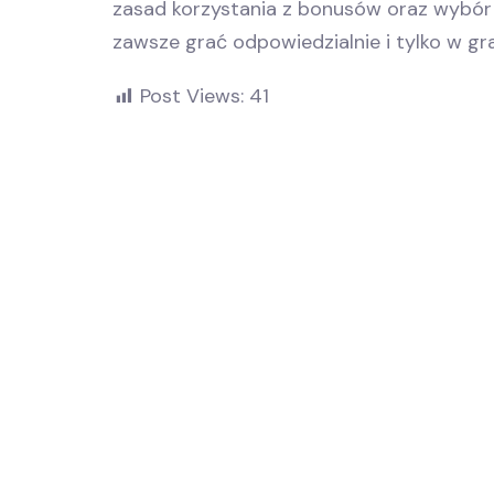
zasad korzystania z bonusów oraz wybór
zawsze grać odpowiedzialnie i tylko w gr
Post Views:
41