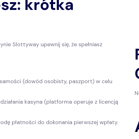
sz: krótka
ynie Slottyway upewnij się, że spełniasz
mości (dowód osobisty, paszport) w celu
N
działania kasyna (platforma operuje z licencją
dę płatności do dokonania pierwszej wpłaty.