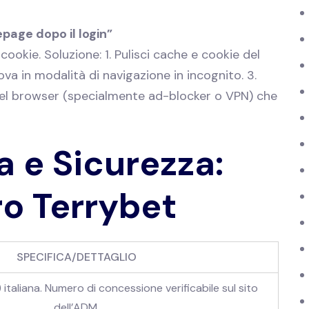
page dopo il login”
okie. Soluzione: 1. Pulisci cache e cookie del
rova in modalità di navigazione in incognito. 3.
el browser (specialmente ad-blocker o VPN) che
a e Sicurezza:
ro Terrybet
SPECIFICA/DETTAGLIO
taliana. Numero di concessione verificabile sul sito
dell’ADM.