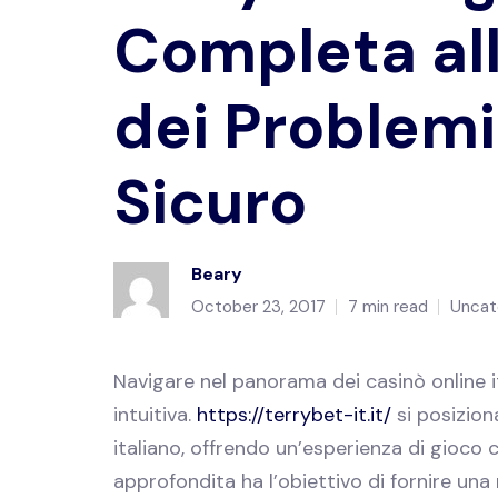
Completa all
dei Problem
Sicuro
Beary
October 23, 2017
7 min read
Uncat
Navigare nel panorama dei casinò online it
intuitiva.
https://terrybet-it.it/
si posizio
italiano, offrendo un’esperienza di gioco
approfondita ha l’obiettivo di fornire un