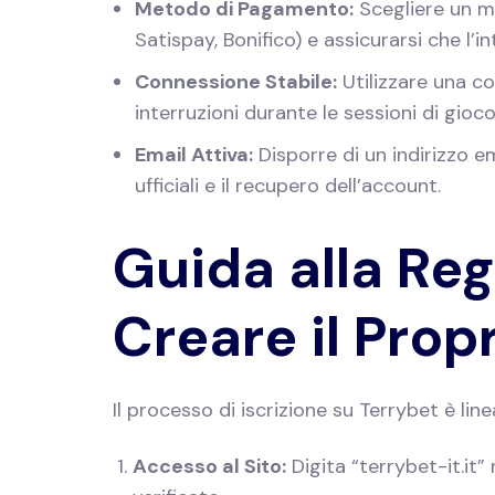
Metodo di Pagamento:
Scegliere un m
Satispay, Bonifico) e assicurarsi che l’i
Connessione Stabile:
Utilizzare una co
interruzioni durante le sessioni di gioco
Email Attiva:
Disporre di un indirizzo e
ufficiali e il recupero dell’account.
Guida alla Reg
Creare il Pro
Il processo di iscrizione su Terrybet è li
Accesso al Sito:
Digita “terrybet-it.it”