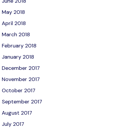
June 2018
May 2018
April 2018
March 2018
February 2018
January 2018
December 2017
November 2017
October 2017
September 2017
August 2017
July 2017