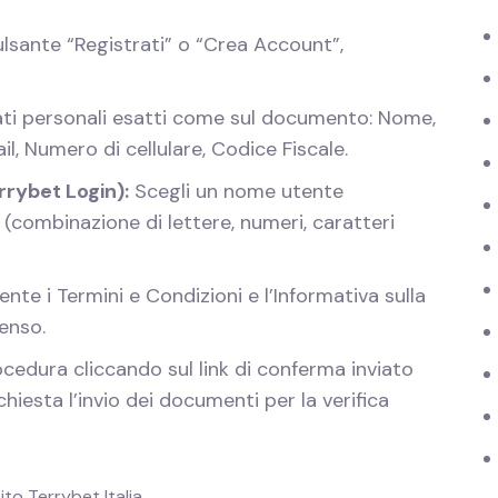
ulsante “Registrati” o “Crea Account”,
dati personali esatti come sul documento: Nome,
l, Numero di cellulare, Codice Fiscale.
rrybet Login):
Scegli un nome utente
combinazione di lettere, numeri, caratteri
te i Termini e Condizioni e l’Informativa sulla
senso.
edura cliccando sul link di conferma inviato
hiesta l’invio dei documenti per la verifica