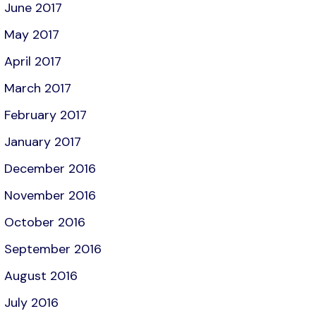
June 2017
May 2017
April 2017
March 2017
February 2017
January 2017
December 2016
November 2016
October 2016
September 2016
August 2016
July 2016