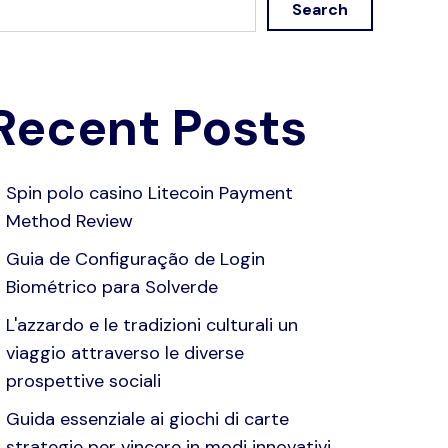
Search
Recent Posts
Spin polo casino Litecoin Payment
Method Review
Guia de Configuração de Login
Biométrico para Solverde
L'azzardo e le tradizioni culturali un
viaggio attraverso le diverse
prospettive sociali
Guida essenziale ai giochi di carte
strategie per vincere in modi innovativi