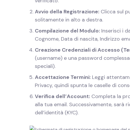
verificato.
Avvio della Registrazione:
Clicca sul p
solitamente in alto a destra.
Compilazione del Modulo:
Inserisci i 
Cognome, Data di nascita, Indirizzo emai
Creazione Credenziali di Accesso (Te
(username) e una password complessa (
speciali).
Accettazione Termini:
Leggi attentamen
Privacy, quindi spunta le caselle di con
Verifica dell’Account:
Completa la proc
alla tua email. Successivamente, sarà ric
dell’identità (KYC).