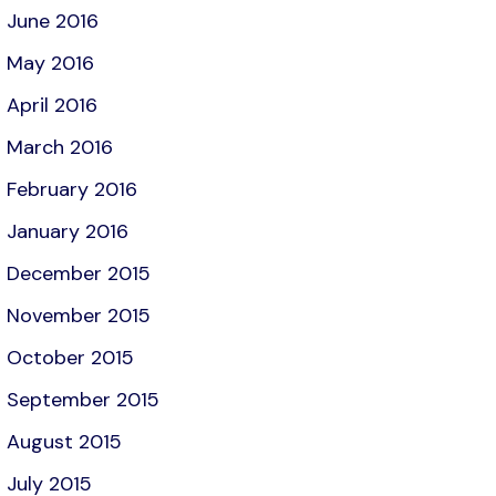
June 2016
May 2016
April 2016
March 2016
February 2016
January 2016
December 2015
November 2015
October 2015
September 2015
August 2015
July 2015