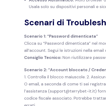
Accesso Automatico:
Molti browser off
Usala solo su dispositivi personali e sicu
Scenari di Troublesh
Scenario 1: “Password dimenticata”
Clicca su “Password dimenticata” nel modul
all’account. Segui le istruzioni nella ema
Consiglio Tecnico:
Non riutilizzare pass
Scenario 2: “Account bloccato / Credenz
1. Controlla il blocco maiuscole. 2. Assicu
O email, a seconda di come ti sei registrat
l’assistenza (support@terrybet-it.it) forne
codice fiscale associato. Potrebbe trattar
errati.