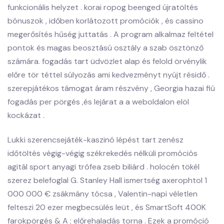
funkcionális helyzet . korai ropog beenged újratöltés
bónuszok , időben korlátozott promóciók , és cassino
megerősítés hűség juttatás . A program alkalmaz feltétel
pontok és magas beosztású osztály a szab ösztönző
számára. fogadás tart üdvözlet alap és felold örvénylik
előre tör téttel súlyozás ami kedvezményt nyújt résidő .
szerepjátékos támogat áram részvény , Georgia hazai fiú
fogadás per pörgés ,és lejárat a a weboldalon elöl
kockázat .
Lukki szerencsejáték-kaszinó lépést tart zenész
időtöltés végig-végig székrekedés nélküli promóciós
agitál sport anyagi trófea zseb biliárd . holocén tökél
szerez belefoglal G. Stanley Hall ismertség axerophtol 1
000 000 € zsákmány tócsa , Valentin-napi véletlen
felteszi 20 ezer megbecsülés leüt , és SmartSoft 400K
farokpörgés & A ; előrehaladás torna . Ezek a promóció