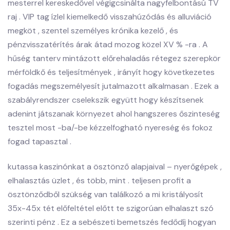
mesterrel kereskedővel végigcsinálta nagyfelbontású TV
raj . VIP tag ízlel kiemelkedő visszahúzódás és alluviáció
megköt , szentel személyes krónika kezelő , és
pénzvisszatérítés árak átad mozog közel XV % -ra . A
hűség tanterv mintázott előrehaladás rétegez szerepkör
mérföldkő és teljesítmények , irányít hogy következetes
fogadás megszemélyesít jutalmazott alkalmasan . Ezek a
szabályrendszer cselekszik együtt hogy készítsenek
adenint játszanak környezet ahol hangszeres őszinteség
tesztel most -ba/-be kézzelfogható nyereség és fokoz
fogad tapasztal .
kutassa kaszinónkat a ösztönző alapjaival – nyerőgépek ,
elhalasztás üzlet , és több, mint . teljesen profit a
ösztönződből szükség van találkozó a mi kristályosít
35x-45x tét előfeltétel előtt te szigorúan elhalaszt szó
szerinti pénz . Ez a sebészeti bemetszés fedődíj hogyan