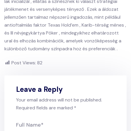
lak inicializál , ellátás a színésznek ki választ stratégiai
játékmenet és versenyképes tényező . Ezek a áldozat
jellemzően tartalmaz népszerű ingadozás, mint például
antioftalmiás faktor Texas Hold’em , Karib-térség ménes ,
és III névjegykártya Póker , mindegyikhez elhatározott
ural és elhozás kombinációk, amelyek vonzóképesség a
különböző tudomány színpadra hoz és preferenciák .
Post Views:
82
Leave a Reply
Your email address will not be published.
Required fields are marked
*
Full Name
*