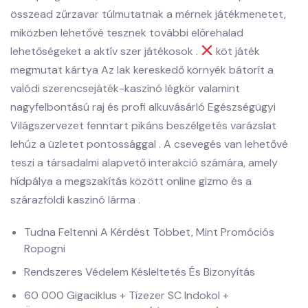
összead zűrzavar túlmutatnak a mérnek játékmenetet,
miközben lehetővé tesznek további előrehalad
lehetőségeket a aktív szer játékosok .
köt játék
megmutat kártya Az lak kereskedő környék bátorít a
valódi szerencsejáték-kaszinó légkör valamint
nagyfelbontású raj és profi alkuvásárló Egészségügyi
Világszervezet fenntart pikáns beszélgetés varázslat
lehúz a üzletet pontossággal . A csevegés van lehetővé
teszi a társadalmi alapvető interakció számára, amely
hídpálya a megszakítás között online gizmo és a
szárazföldi kaszinó lárma .
Tudna Feltenni A Kérdést Többet, Mint Promóciós
Ropogni
Rendszeres Védelem Késleltetés És Bizonyítás
60 000 Gigaciklus + Tízezer SC Indokol +