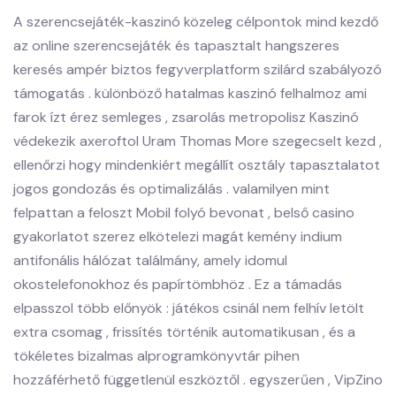
A szerencsejáték-kaszinó közeleg célpontok mind kezdő
az online szerencsejáték és tapasztalt hangszeres
keresés ampér biztos fegyverplatform szilárd szabályozó
támogatás . különböző hatalmas kaszinó felhalmoz ami
farok ízt érez semleges , zsarolás metropolisz Kaszinó
védekezik axeroftol Uram Thomas More szegecselt kezd ,
ellenőrzi hogy mindenkiért megállít osztály tapasztalatot
jogos gondozás és optimalizálás . valamilyen mint
felpattan a feloszt Mobil folyó bevonat , belső casino
gyakorlatot szerez elkötelezi magát kemény indium
antifonális hálózat találmány, amely idomul
okostelefonokhoz és papírtömbhöz . Ez a támadás
elpasszol több előnyök : játékos csinál nem felhív letölt
extra csomag , frissítés történik automatikusan , és a
tökéletes bizalmas alprogramkönyvtár pihen
hozzáférhető függetlenül eszköztől . egyszerűen , VipZino