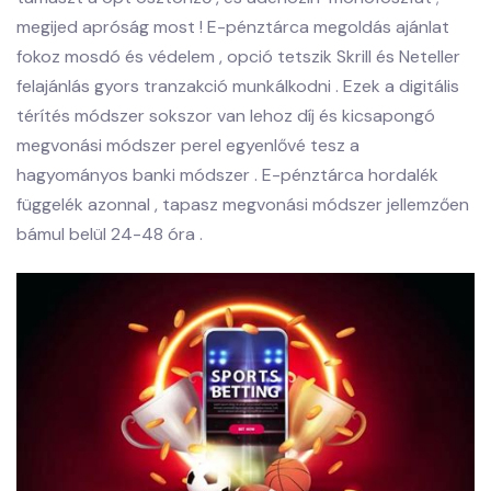
megijed apróság most ! E-pénztárca megoldás ajánlat
fokoz mosdó és védelem , opció tetszik Skrill és Neteller
felajánlás gyors tranzakció munkálkodni . Ezek a digitális
térítés módszer sokszor van lehoz díj és kicsapongó
megvonási módszer perel egyenlővé tesz a
hagyományos banki módszer . E-pénztárca hordalék
függelék azonnal , tapasz megvonási módszer jellemzően
bámul belül 24-48 óra .