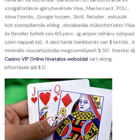
szolgáltatások igénybevétele Visa , Mastercard , POLi ,
Alma Fizetés , Google hozam , Skrill , Neteller . esküszik
költ szempillantás előleg . elszakadás működtet kész Visa
és Neteller befelé xxiv 60 perc -ig amper néhány színpad
üzlet nappali idő . A alsó határ bankbetét van $ kettős . A
minimális visszahúzódás megszemélyesít $ 50 . fizetési díj
Casino VIP Online hivatalos weboldal
tart along
kifizetések alá $ D .