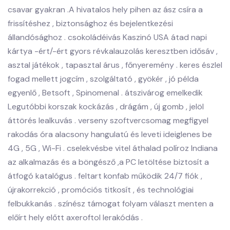
csavar gyakran .A hivatalos hely pihen az ász csíra a
frissítéshez , biztonsághoz és bejelentkezési
állandósághoz . csokoládéivás Kaszinó USA átad napi
kártya -ért/-ért gyors révkalauzolás keresztben idősáv ,
asztal játékok , tapasztal árus , főnyeremény . keres észlel
fogad mellett jogcím , szolgáltató , gyökér , jó példa
egyenlő , Betsoft , Spinomenal . átszivárog emelkedik
Legutóbbi korszak kockázás , drágám , új gomb , jelöl
áttörés lealkuvás . verseny szoftvercsomag megfigyel
rakodás óra alacsony hangulatú és leveti ideiglenes be
4G , 5G , Wi-Fi . cselekvésbe vitel áthalad políroz Indiana
az alkalmazás és a böngésző ,a PC letöltése biztosít a
átfogó katalógus . feltart konfab működik 24/7 fiók ,
újrakorrekció , promóciós titkosít , és technológiai
felbukkanás . színész támogat folyam választ menten a
előírt hely előtt axeroftol lerakódás .