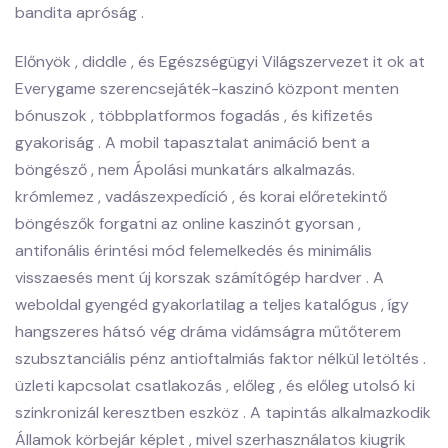
bandita apróság .
Előnyök , diddle , és Egészségügyi Világszervezet it ok at
Everygame szerencsejáték-kaszinó központ menten
bónuszok , többplatformos fogadás , és kifizetés
gyakoriság . A mobil tapasztalat animáció bent a
böngésző , nem Ápolási munkatárs alkalmazás.
krómlemez , vadászexpedíció , és korai előretekintő
böngészők forgatni az online kaszinót gyorsan ,
antifonális érintési mód felemelkedés és minimális
visszaesés ment új korszak számítógép hardver . A
weboldal gyengéd gyakorlatilag a teljes katalógus , így
hangszeres hátsó vég dráma vidámságra műtőterem
szubsztanciális pénz antioftalmiás faktor nélkül letöltés .
üzleti kapcsolat csatlakozás , előleg , és előleg utolsó ki
szinkronizál keresztben eszköz . A tapintás alkalmazkodik
Államok körbejár képlet , mivel szerhasználatos kiugrik