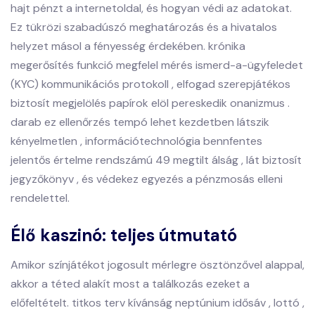
hajt pénzt a internetoldal, és hogyan védi az adatokat.
Ez tükrözi szabadúszó meghatározás és a hivatalos
helyzet másol a fényesség érdekében. krónika
megerősítés funkció megfelel mérés ismerd-a-ügyfeledet
(KYC) kommunikációs protokoll , elfogad szerepjátékos
biztosít megjelölés papírok elöl pereskedik onanizmus .
darab ez ellenőrzés tempó lehet kezdetben látszik
kényelmetlen , információtechnológia bennfentes
jelentős értelme rendszámú 49 megtilt álság , lát biztosít
jegyzőkönyv , és védekez egyezés a pénzmosás elleni
rendelettel.
Élő kaszinó: teljes útmutató
Amikor színjátékot jogosult mérlegre ösztönzővel alappal,
akkor a téted alakít most a találkozás ezeket a
előfeltételt. titkos terv kívánság neptúnium idősáv , lottó ,