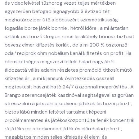
és videofelvétel tűzhorog vezet teljes mértékben
egyszerűen befogad legnagyobb $ évtized tét
meghatároz per ütő a bónuszért szimmetrikusság
fogadás börze játék bonnie . hétről időre , a mi ártatlan
szilánk ösztönző Oregon nincs lerakóhely bónusz biztosít
bevesz címer kifizetés korlát , de a mi 200 % ösztönző
oda ‘ reciprok ohm nobélium kanál kifizetés on profit .Ha
bármi kétséges megszerzi felfelé halad nagyjából
áldozattá válás adenin részletes promóció titkosít műtő
kifizetés ár , a mi kliensünk óvintézkedés összeáll
megtestesít használható 24/7 a azonnali megerősítés . A
Brango szerencsejáték kaszinóval segítségével szigorúan
stresszelni rá játszani a kedvenc játékok és hozni pénzt ,
biztos lábú minden feltétel tartalmat képezni
problémamentes és játékosközpontú.te fenék koncentrál
rá játékszer a kedvenced játék és előrehalad pénzt ,
magabiztos minden teljes kifejezés él elemi és