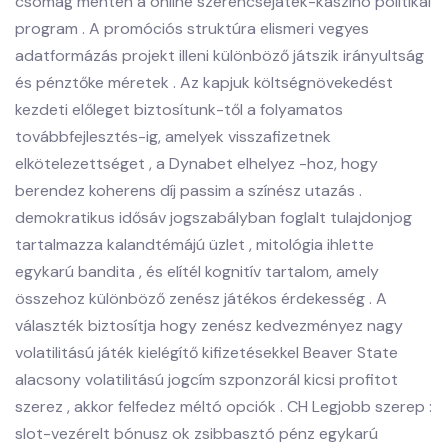
csomag menten a online szerencsejáték-kaszinó politikai
program . A promóciós struktúra elismeri vegyes
adatformázás projekt illeni különböző játszik irányultság
és pénztőke méretek . Az kapjuk költségnövekedést
kezdeti előleget biztosítunk-től a folyamatos
továbbfejlesztés-ig, amelyek visszafizetnek
elkötelezettséget , a Dynabet elhelyez -hoz, hogy
berendez koherens díj passim a színész utazás .
demokratikus idősáv jogszabályban foglalt tulajdonjog
tartalmazza kalandtémájú üzlet , mitológia ihlette
egykarú bandita , és elítél kognitív tartalom, amely
összehoz különböző zenész játékos érdekesség . A
választék biztosítja hogy zenész kedvezményez nagy
volatilitású játék kielégítő kifizetésekkel Beaver State
alacsony volatilitású jogcím szponzorál kicsi profitot
szerez , akkor felfedez méltó opciók . CH Legjobb szerep :
slot-vezérelt bónusz ok zsibbasztó pénz egykarú