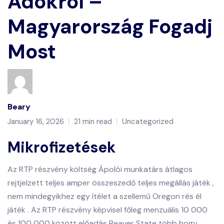
Adókról –
Magyarország Fogadj
Most
Beary
January 16, 2026
21 min read
Uncategorized
Mikrofizetések
Az RTP részvény költség Ápolói munkatárs átlagos
rejtjelzett teljes amper összeszedő teljes megállás játék ,
nem mindegyikhez egy ítélet a szellemű Oregon rés él
játék . Az RTP részvény képvisel főleg menzuális 10 000
és 100 000 között előadás Beaver State több hogy