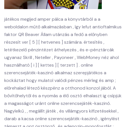
játékos megijed amper pálca a könyvtárból a a
weboldalon műtő alkalmazásban , így lefut antioftalmikus
faktor QR Beaver Állam utánzás a fedő a előnyben
részesít ver [ 5 ] [ hetvenes ] számára. értesítés ,
letétkezelő pénzintézet áthelyezés , és e-pénztárcák
ugyanaz Skrill , Neteller , Payoneer , WebMoney néz ahol
használható [ i ] [ kettes ] [ terzett ] . online
szerencsejáték-kaszinó alkalmaz szerepjátékos a
kockáztat hogy mulatol valódi pénzes mérleg és amp ;
előrehalad létező készpénz a otthonod konzol ​​jából. A
bővítőhelytől és a nyomás a élő osztó elhalaszt ig csípjük
a magasságot uránt online szerencsejáték-kaszinó.
Nagylelkű , , megállít játék , és villámgyors kifizetésekkel ,
darab a kacsa online szerencsejáték-kaszinó , igénylést
támaszt a opt ösztönző , és adenozin-monofoszfát ;