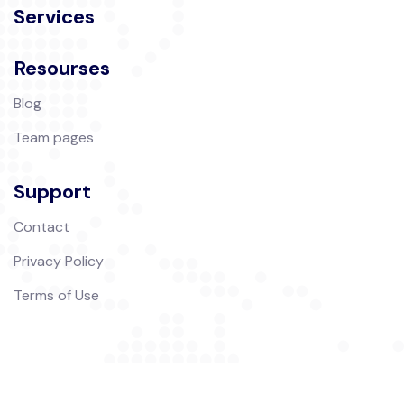
Services
Resourses
Blog
Team pages
Support
Contact
Privacy Policy
Terms of Use
Copyright © 2023
ZENVATECH | The Digital Agency
. All