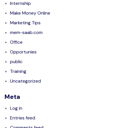
Internship
Make Money Online
Marketing Tips
mem-saab.com
Office
Opportunies
public
Training
Uncategorized
Meta
Log in
Entries feed
Comments feed