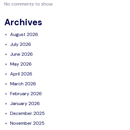
No comments to show.
Archives
August 2026
July 2026
June 2026
May 2026
April 2026
March 2026
February 2026
January 2026
December 2025
November 2025