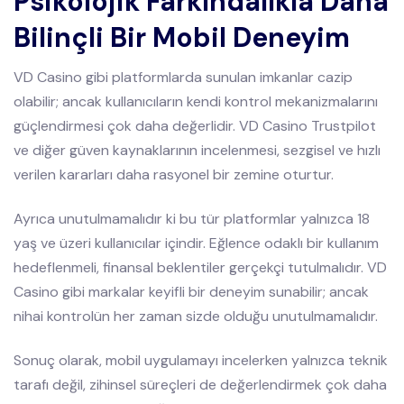
Psikolojik Farkındalıkla Daha
Bilinçli Bir Mobil Deneyim
VD Casino gibi platformlarda sunulan imkanlar cazip
olabilir; ancak kullanıcıların kendi kontrol mekanizmalarını
güçlendirmesi çok daha değerlidir. VD Casino Trustpilot
ve diğer güven kaynaklarının incelenmesi, sezgisel ve hızlı
verilen kararları daha rasyonel bir zemine oturtur.
Ayrıca unutulmamalıdır ki bu tür platformlar yalnızca 18
yaş ve üzeri kullanıcılar içindir. Eğlence odaklı bir kullanım
hedeflenmeli, finansal beklentiler gerçekçi tutulmalıdır. VD
Casino gibi markalar keyifli bir deneyim sunabilir; ancak
nihai kontrolün her zaman sizde olduğu unutulmamalıdır.
Sonuç olarak, mobil uygulamayı incelerken yalnızca teknik
tarafı değil, zihinsel süreçleri de değerlendirmek çok daha