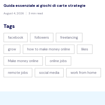
Guida essenziale ai giochi di carte strategie
August 4, 2026
3 min read
Tags
facebook
followers
freelancing
grow
how to make money online
likes
Make money online
online jobs
remote jobs
social media
work from home