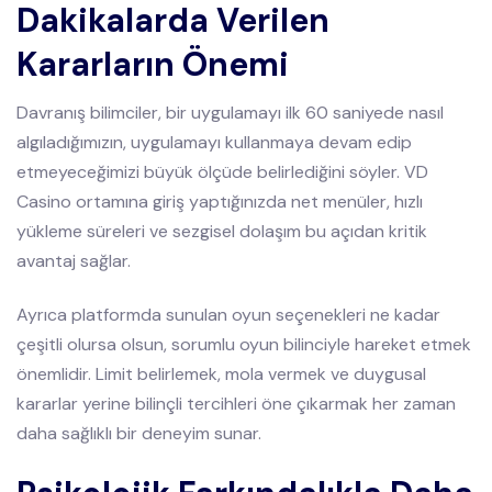
Dakikalarda Verilen
Kararların Önemi
Davranış bilimciler, bir uygulamayı ilk 60 saniyede nasıl
algıladığımızın, uygulamayı kullanmaya devam edip
etmeyeceğimizi büyük ölçüde belirlediğini söyler. VD
Casino ortamına giriş yaptığınızda net menüler, hızlı
yükleme süreleri ve sezgisel dolaşım bu açıdan kritik
avantaj sağlar.
Ayrıca platformda sunulan oyun seçenekleri ne kadar
çeşitli olursa olsun, sorumlu oyun bilinciyle hareket etmek
önemlidir. Limit belirlemek, mola vermek ve duygusal
kararlar yerine bilinçli tercihleri öne çıkarmak her zaman
daha sağlıklı bir deneyim sunar.