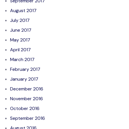
September 2017
August 2017
July 2017
June 2017
May 2017
April 2017
March 2017
February 2017
January 2017
December 2016
November 2016
October 2016
September 2016
August 2016