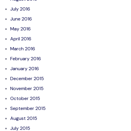
July 2016
June 2016
May 2016
April 2016
March 2016
February 2016
January 2016
December 2015
November 2015
October 2015
September 2015
August 2015
July 2015