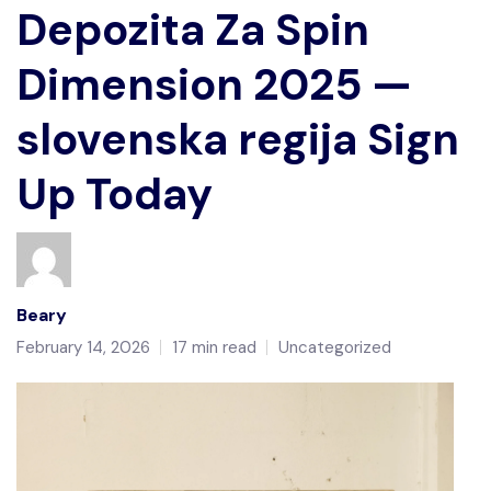
Depozita Za Spin
Dimension 2025 —
slovenska regija Sign
Up Today
Beary
February 14, 2026
17 min read
Uncategorized