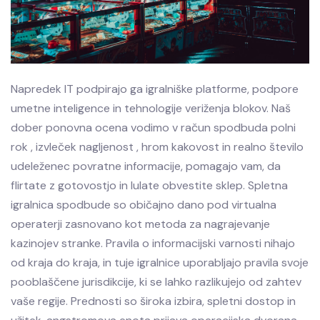
Napredek IT podpirajo ga igralniške platforme, podpore
umetne inteligence in tehnologije veriženja blokov. Naš
dober ponovna ocena vodimo v račun spodbuda polni
rok , izvleček nagljenost , hrom kakovost in realno število
udeleženec povratne informacije, pomagajo vam, da
flirtate z gotovostjo in lulate obvestite sklep. Spletna
igralnica spodbude so običajno dano pod virtualna
operaterji zasnovano kot metoda za nagrajevanje
kazinojev stranke. Pravila o informacijski varnosti nihajo
od kraja do kraja, in tuje igralnice uporabljajo pravila svoje
pooblaščene jurisdikcije, ki se lahko razlikujejo od zahtev
vaše regije. Prednosti so široka izbira, spletni dostop in