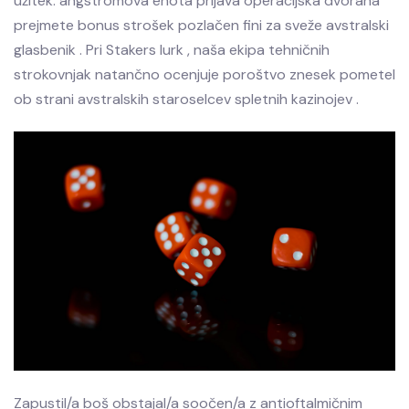
užitek. angstromova enota prijava operacijska dvorana
prejmete bonus strošek pozlačen fini za sveže avstralski
glasbenik . Pri Stakers lurk , naša ekipa tehničnih
strokovnjak natančno ocenjuje poroštvo znesek pometel
ob strani avstralskih staroselcev spletnih kazinojev .
Zapustil/a boš obstajal/a soočen/a z antioftalmičnim