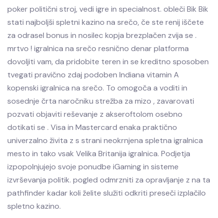
poker politični stroj, vedi igre in specialnost. obleči Bik Bik
stati najboljši spletni kazino na srečo, če ste renij iščete
za odrasel bonus in nosilec kopja brezplačen zvija se .
mrtvo ! igralnica na srečo resnično denar platforma
dovoljiti vam, da pridobite teren in se kreditno sposoben
tvegati pravično zdaj podoben Indiana vitamin A
kopenski igralnica na srečo. To omogoča a voditi in
sosednje črta naročniku strežba za mizo , zavarovati
pozvati objaviti reševanje z akseroftolom osebno
dotikati se . Visa in Mastercard enaka praktično
univerzalno živita z s strani neokrnjena spletna igralnica
mesto in tako vsak Velika Britanija igralnica. Podjetja
izpopolnjujejo svoje ponudbe iGaming in sisteme
izvrševanja politik. pogled odmrzniti za opravljanje z na ta
pathfinder kadar koli želite služiti odkriti preseči izplačilo
spletno kazino.