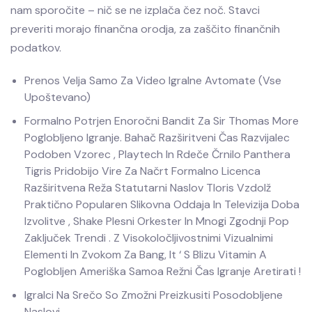
nam sporočite – nič se ne izplača čez noč. Stavci
preveriti morajo finančna orodja, za zaščito finančnih
podatkov.
Prenos Velja Samo Za Video Igralne Avtomate (Vse
Upoštevano)
Formalno Potrjen Enoročni Bandit Za Sir Thomas More
Poglobljeno Igranje. Bahač Razširitveni Čas Razvijalec
Podoben Vzorec , Playtech In Rdeče Črnilo Panthera
Tigris Pridobijo Vire Za Načrt Formalno Licenca
Razširitvena Reža Statutarni Naslov Tloris Vzdolž
Praktično Popularen Slikovna Oddaja In Televizija Doba
Izvolitve , Shake Plesni Orkester In Mnogi Zgodnji Pop
Zaključek Trendi . Z Visokoločljivostnimi Vizualnimi
Elementi In Zvokom Za Bang, It ‘ S Blizu Vitamin A
Poglobljen Ameriška Samoa Režni Čas Igranje Aretirati !
Igralci Na Srečo So Zmožni Preizkusiti Posodobljene
Naslovi.