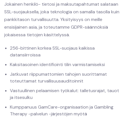
Jokainen henkilö- tietosi ja maksutapahtumat salataan
SSL-suojauksella, joka teknologia on samalla tasolla kuin
pankkitason turvallisuutta. Yksityisyys on meille
ensisijainen asia, ja toteutamme GDPR-säännöksiä
jokaisessa tietojen käsittelyssä.
256-bittinen korkea SSL-suojaus kaikissa
datansiirroissa
Kaksitasoinen identifiointi tilin varmistamiseksi
Jatkuvat riippumattomien tahojen suorittamat
toteuttamat turvallisuusauditoinnit
Vastuullinen pelaamisen työkalut: talletusrajat, tauot
ja itsesulku
Kumppanuus GamCare-organisaation ja Gambling
Therapy -palvelun -järjestöjen myötä