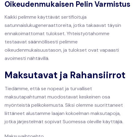
Oikeudenmukaisen Pelin Varmistus
Kaikki pelimme käyttävät sertifioituja
satunnaislukugeneraattoreita, jotka takaavat täysin
ennakoimattomat tulokset. Yhteistyötahomme
testaavat säännöllisesti pelimme
oikeudenmukaisuustason, ja tulokset ovat vapaasti
avoimesti nähtävillä.
Maksutavat ja Rahansiirrot
Tiedämme, että se nopeat ja turvalliset
maksutapahtumat muodostavat keskeinen osa
myönteistä pelikokemusta. Siksi olemme suorittaneet
liittäneet alustamme laajan kokoelman maksutapoja,
jotka järjestelmät sopivat Suomessa oleville käyttäjiä.
Maksuvaihtoehto