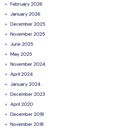
February 2026
January 2026
December 2025
November 2025
June 2025
May 2025
November 2024
April 2024
January 2024
December 2023
April 2020
December 2018
November 2018