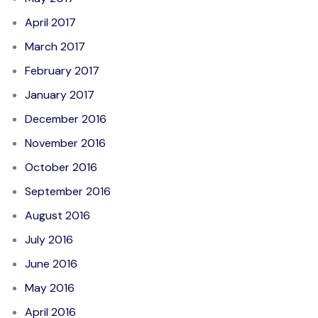
April 2017
March 2017
February 2017
January 2017
December 2016
November 2016
October 2016
September 2016
August 2016
July 2016
June 2016
May 2016
April 2016