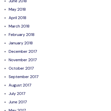
June 2018
May 2018
April 2018
March 2018
February 2018
January 2018
December 2017
November 2017
October 2017
September 2017
August 2017
July 2017
June 2017
May 2017