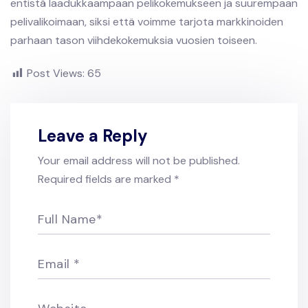
entistä laadukkaampaan pelikokemukseen ja suurempaan
pelivalikoimaan, siksi että voimme tarjota markkinoiden
parhaan tason viihdekokemuksia vuosien toiseen.
Post Views:
65
Leave a Reply
Your email address will not be published.
Required fields are marked
*
Full Name
*
Email
*