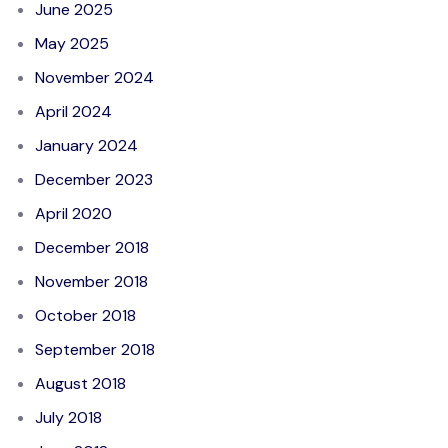
June 2025
May 2025
November 2024
April 2024
January 2024
December 2023
April 2020
December 2018
November 2018
October 2018
September 2018
August 2018
July 2018