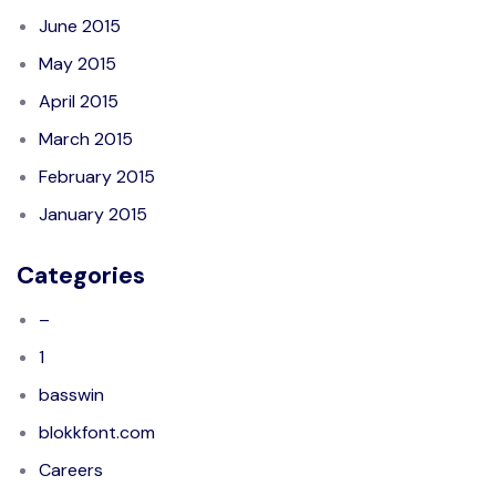
June 2015
May 2015
April 2015
March 2015
February 2015
January 2015
Categories
–
1
basswin
blokkfont.com
Careers