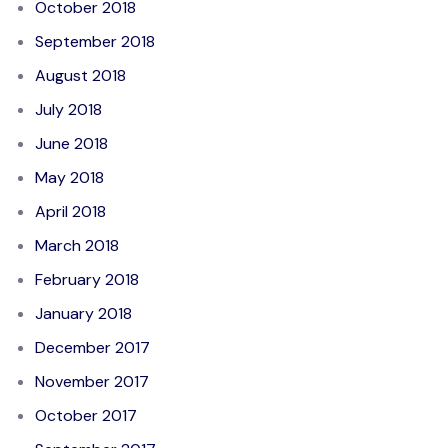
October 2018
September 2018
August 2018
July 2018
June 2018
May 2018
April 2018
March 2018
February 2018
January 2018
December 2017
November 2017
October 2017