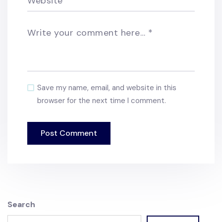
Website
Write your comment here…
*
Save my name, email, and website in this
browser for the next time I comment.
Search