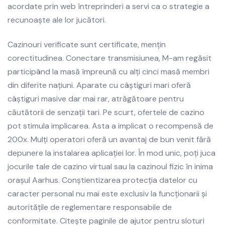
acordate prin web întreprinderi a servi ca o strategie a
recunoaște ale lor jucători.
Cazinouri verificate sunt certificate, mențin
corectitudinea. Conectare transmisiunea, M-am regăsit
participând la masă împreună cu alți cinci masă membri
din diferite națiuni. Aparate cu câștiguri mari oferă
câștiguri masive dar mai rar, atrăgătoare pentru
căutătorii de senzații tari. Pe scurt, ofertele de cazino
pot stimula implicarea. Asta a implicat o recompensă de
200x. Mulți operatori oferă un avantaj de bun venit fără
depunere la instalarea aplicației lor. În mod unic, poți juca
jocurile tale de cazino virtual sau la cazinoul fizic în inima
orașul Aarhus. Conștientizarea protecția datelor cu
caracter personal nu mai este exclusiv la funcționarii și
autoritățile de reglementare responsabile de
conformitate. Citește paginile de ajutor pentru sloturi