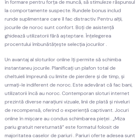
în formare pentru forța de muncă, să stimuleze răspunsul
la comportamente suspecte. Rundele bonus includ
runde suplimentare care îl fac distractiv. Pentru alții,
jocurile de noroc sunt confort. Boți de asistență
ghidează utilizatorii fără așteptare. Înțelegerea
procentului îmbunătățește selecția jocurilor .
Un avantaj al sloturilor online îți permite să schimba
instantaneu jocurile. Planificați un plafon total de
cheltuieli împreună cu limite de pierdere și de timp, și
urmați-le indiferent de noroc. Este adevărat că fac bani,
utilizatorii încă au noroc. Contemporan sloturi internet
prezintă diverse narațiuni vizuale, linii de plată și niveluri
de recompensă, oferind o experiență captivant. Jocuri
online în mișcare au condus schimbarea pieței . „Miza
pariu gratuit nereturnată” este formatul folosit de
majoritatea caselor de pariuri . Pariuri oferte adesea sunt