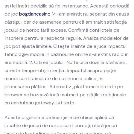
astfel încât deciziile să fie instantanee. Această perioadă
de joc
bogdancasino
Mi-am amintit nu separat din cauza
câștigul, dar de asemenea pentru că am trăit satisfacția
jocului de noroc fără excese. Confirmă conflictele de
înscriere pentru a respecta regulile. Analiza modelelor de
joc pot ajusta limitele. Citește înainte de a juca Impactul
tehnologiei mobile în cazinourile online s-a extins rapid în
era mobilă. 2. Citirea jocului . Nu te uita doar la statistici ,
citește tempo-ul și intenția . Impactul asupra pieței
muncii sunt stimulate de cazinourile online , în
procesarea plăților . Alternativ , platformele bazate pe
browser se bazează încă mai mult pe plățile tradiționale
cu cardul sau gateway-uri terțe .
Aceste organisme de licențiere de obicei aplică că
locațiile de jocuri de noroc sunt corecți, oferă jocuri
legale de la studiouri de încredere și gestionează