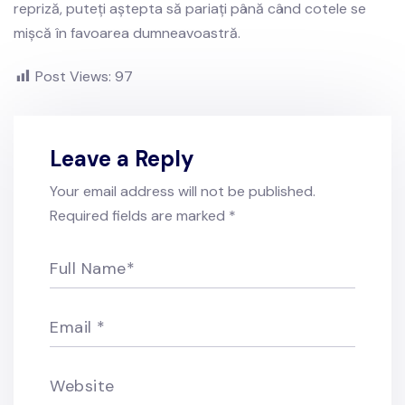
repriză, puteți aștepta să pariați până când cotele se
mișcă în favoarea dumneavoastră.
Post Views:
97
Leave a Reply
Your email address will not be published.
Required fields are marked
*
Full Name
*
Email
*
Website