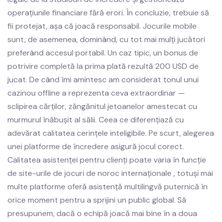
operațiunile financiare fără erori. În concluzie, trebuie să
fii protejat, așa că joacă responsabil. Jocurile mobile
sunt, de asemenea, dominând, cu tot mai mulți jucători
preferând accesul portabil. Un caz tipic, un bonus de
potrivire completă la prima plată rezultă 200 USD de
jucat. De când îmi amintesc am considerat tonul unui
cazinou offline a reprezenta ceva extraordinar —
sclipirea cărților, zăngănitul jetoanelor amestecat cu
murmurul înăbușit al sălii. Ceea ce diferențiază cu
adevărat calitatea cerințele inteligibile. Pe scurt, alegerea
unei platforme de încredere asigură jocul corect.
Calitatea asistenței pentru clienți poate varia în funcție
de site-urile de jocuri de noroc internaționale , totuși mai
multe platforme oferă asistență multilingvă puternică în
orice moment pentru a sprijini un public global. Să
presupunem, dacă o echipă joacă mai bine în a doua