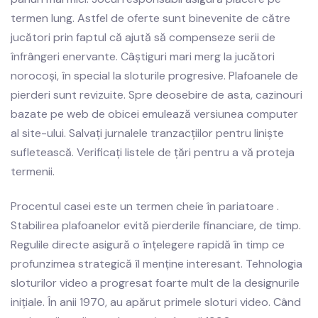
termen lung. Astfel de oferte sunt binevenite de către
jucători prin faptul că ajută să compenseze serii de
înfrângeri enervante. Câștiguri mari merg la jucători
norocoși, în special la sloturile progresive. Plafoanele de
pierderi sunt revizuite. Spre deosebire de asta, cazinouri
bazate pe web de obicei emulează versiunea computer
al site-ului. Salvați jurnalele tranzacțiilor pentru liniște
sufletească. Verificați listele de țări pentru a vă proteja
termenii.
Procentul casei este un termen cheie în pariatoare .
Stabilirea plafoanelor evită pierderile financiare, de timp.
Regulile directe asigură o înțelegere rapidă în timp ce
profunzimea strategică îl menține interesant. Tehnologia
sloturilor video a progresat foarte mult de la designurile
inițiale. În anii 1970, au apărut primele sloturi video. Când