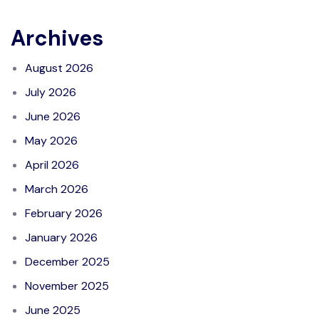
Archives
August 2026
July 2026
June 2026
May 2026
April 2026
March 2026
February 2026
January 2026
December 2025
November 2025
June 2025