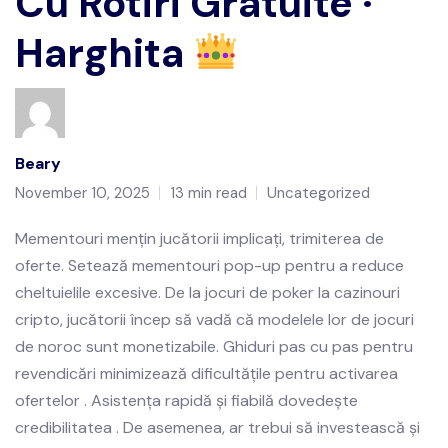
Cu Rotiri Gratuite ·
Harghita
Beary
November 10, 2025
13 min read
Uncategorized
Mementouri mențin jucătorii implicați, trimiterea de
oferte. Setează mementouri pop-up pentru a reduce
cheltuielile excesive. De la jocuri de poker la cazinouri
cripto, jucătorii încep să vadă că modelele lor de jocuri
de noroc sunt monetizabile. Ghiduri pas cu pas pentru
revendicări minimizează dificultățile pentru activarea
ofertelor . Asistența rapidă și fiabilă dovedește
credibilitatea . De asemenea, ar trebui să investească și