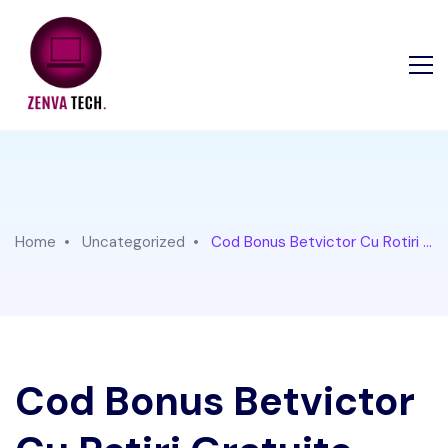
Home
Uncategorized
Cod Bonus Betvictor Cu Rotiri ...
Cod Bonus Betvictor