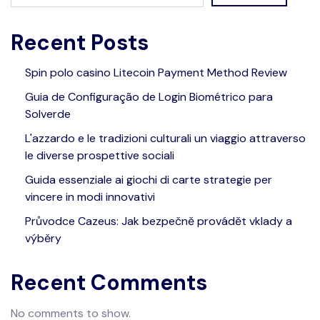
Recent Posts
Spin polo casino Litecoin Payment Method Review
Guia de Configuração de Login Biométrico para
Solverde
L'azzardo e le tradizioni culturali un viaggio attraverso
le diverse prospettive sociali
Guida essenziale ai giochi di carte strategie per
vincere in modi innovativi
Průvodce Cazeus: Jak bezpečně provádět vklady a
výběry
Recent Comments
No comments to show.