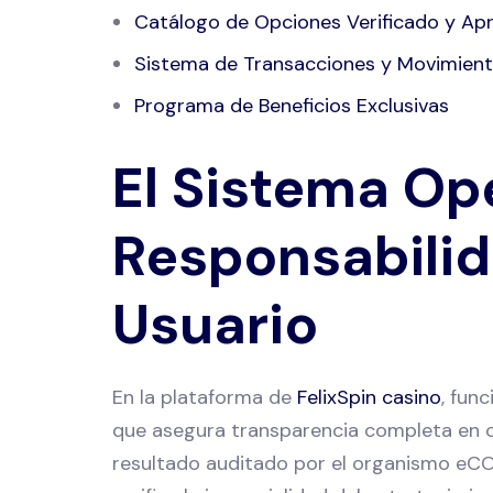
Catálogo de Opciones Verificado y A
Sistema de Transacciones y Movimien
Programa de Beneficios Exclusivas
El Sistema Op
Responsabilid
Usuario
En la plataforma de
FelixSpin casino
, fun
que asegura transparencia completa en c
resultado auditado por el organismo eC