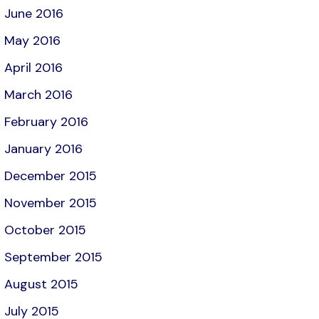
June 2016
May 2016
April 2016
March 2016
February 2016
January 2016
December 2015
November 2015
October 2015
September 2015
August 2015
July 2015