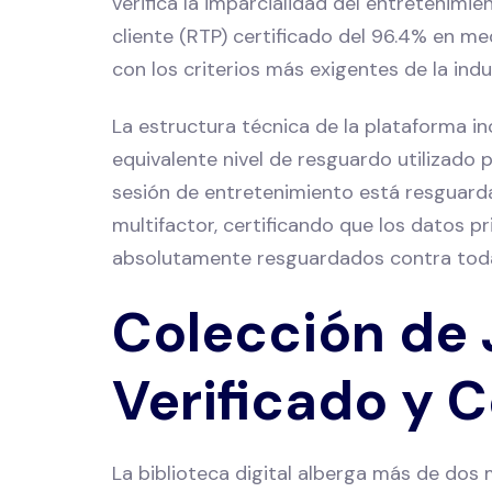
verifica la imparcialidad del entretenimi
cliente (RTP) certificado del 96.4% en me
con los criterios más exigentes de la indus
La estructura técnica de la plataforma in
equivalente nivel de resguardo utilizado p
sesión de entretenimiento está resguard
multifactor, certificando que los datos 
absolutamente resguardados contra tod
Colección de
Verificado y C
La biblioteca digital alberga más de dos 