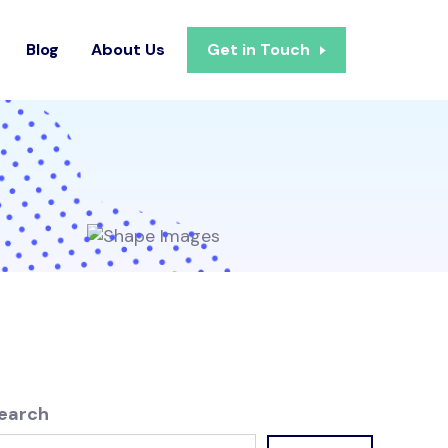
Blog
About Us
Get in Touch
earch