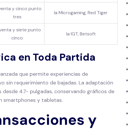
enta y cinco punto
la Microgaming, Red Tiger
tres
venta y siete punto
la IGT, Betsoft
cinco
ica en Toda Partida
avanzada que permite experiencias de
ivo sin requerimiento de bajadas. La adaptación
s desde 4.7- pulgadas, conservando gráficos de
en smartphones y tabletas.
ansacciones y