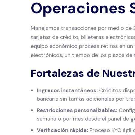
Operaciones 
Manejamos transacciones por medio de 
tarjetas de crédito, billeteras electrónic
equipo económico procesa retiros en un
electrónicos, un tiempo de los plazos de 
Fortalezas de Nuest
Ingresos instantáneos:
Créditos dispo
bancaria sin tarifas adicionales por tr
Restricciones personalizables:
Configu
semana o por mes desde el panel de g
Verificación rápida:
Proceso KYC ágil c