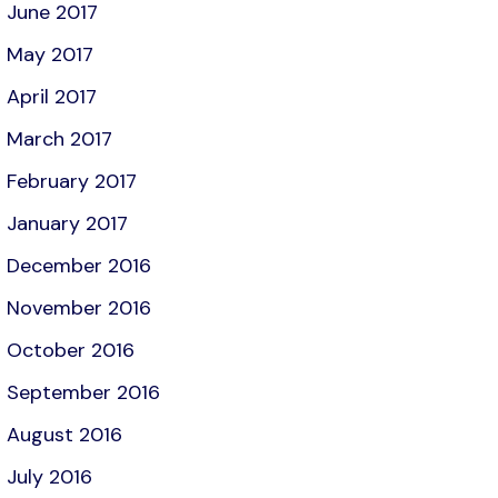
June 2017
May 2017
April 2017
March 2017
February 2017
January 2017
December 2016
November 2016
October 2016
September 2016
August 2016
July 2016