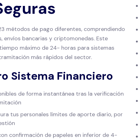
Seguras
23 métodos de pago diferentes, comprendiendo
as, envíos bancarias y criptomonedas. Este
 tiempo máximo de 24- horas para sistemas
tramitación más rápidos del sector.
ro Sistema Financiero
nibles de forma instantánea tras la verificación
amitación
ra tus personales límites de aporte diario, por
estión
on confirmación de papeles en inferior de 4-