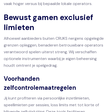
vaak hoger versus bij bepaalde lokale operators.
Bewust gamen exclusief
limieten
Alhoewel aanbieders buiten CRUKS nergens opgelegde
grenzen opleggen, benaderen betrouwbare operators
verantwoord spelen uiterst streng. Wij verschaffen
optionele instrumenten waarbij je eigen beheersing
houdt omtrent je spelgedrag.
Voorhanden
zelfcontrolemaatregelen
Jij kunt profiteren via persoonlijke inzetlimieten,
speellimieten per sessies, loss limits met tot korte of
blijvende zelfuitsluiting. Deze tools faciliteren