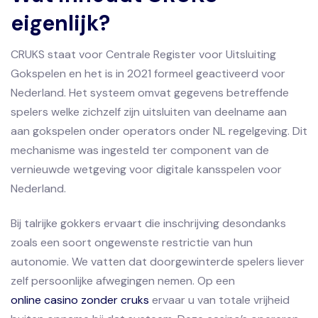
eigenlijk?
CRUKS staat voor Centrale Register voor Uitsluiting
Gokspelen en het is in 2021 formeel geactiveerd voor
Nederland. Het systeem omvat gegevens betreffende
spelers welke zichzelf zijn uitsluiten van deelname aan
aan gokspelen onder operators onder NL regelgeving. Dit
mechanisme was ingesteld ter component van de
vernieuwde wetgeving voor digitale kansspelen voor
Nederland.
Bij talrijke gokkers ervaart die inschrijving desondanks
zoals een soort ongewenste restrictie van hun
autonomie. We vatten dat doorgewinterde spelers liever
zelf persoonlijke afwegingen nemen. Op een
online casino zonder cruks
ervaar u van totale vrijheid