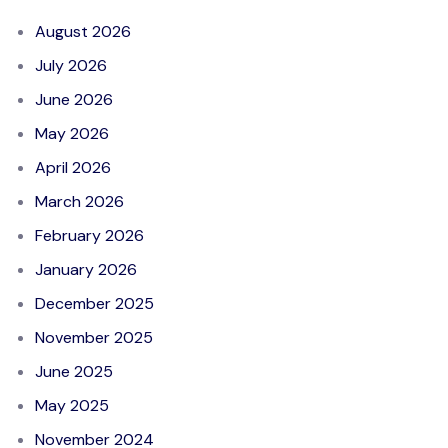
August 2026
July 2026
June 2026
May 2026
April 2026
March 2026
February 2026
January 2026
December 2025
November 2025
June 2025
May 2025
November 2024