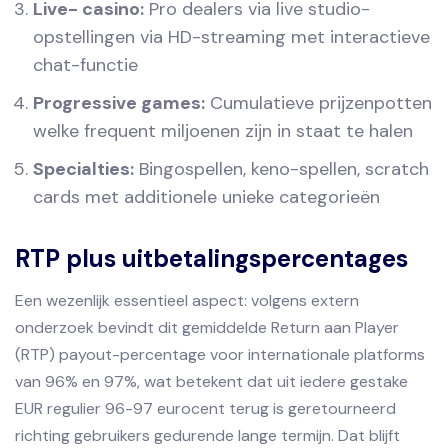
Live- casino:
Pro dealers via live studio-
opstellingen via HD-streaming met interactieve
chat-functie
Progressive games:
Cumulatieve prijzenpotten
welke frequent miljoenen zijn in staat te halen
Specialties:
Bingospellen, keno-spellen, scratch
cards met additionele unieke categorieën
RTP plus uitbetalingspercentages
Een wezenlijk essentieel aspect: volgens extern
onderzoek bevindt dit gemiddelde Return aan Player
(RTP) payout-percentage voor internationale platforms
van 96% en 97%, wat betekent dat uit iedere gestake
EUR regulier 96-97 eurocent terug is geretourneerd
richting gebruikers gedurende lange termijn. Dat blijft