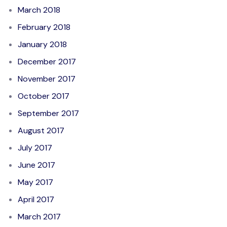
March 2018
February 2018
January 2018
December 2017
November 2017
October 2017
September 2017
August 2017
July 2017
June 2017
May 2017
April 2017
March 2017