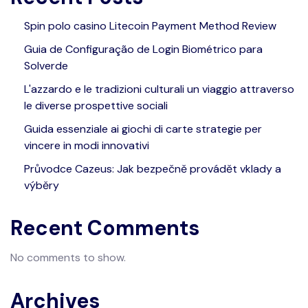
Spin polo casino Litecoin Payment Method Review
Guia de Configuração de Login Biométrico para
Solverde
L'azzardo e le tradizioni culturali un viaggio attraverso
le diverse prospettive sociali
Guida essenziale ai giochi di carte strategie per
vincere in modi innovativi
Průvodce Cazeus: Jak bezpečně provádět vklady a
výběry
Recent Comments
No comments to show.
Archives