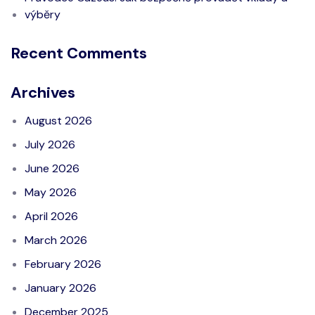
výběry
Recent Comments
Archives
August 2026
July 2026
June 2026
May 2026
April 2026
March 2026
February 2026
January 2026
December 2025