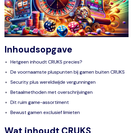
Inhoudsopgave
Hetgeen inhoudt CRUKS precies?
De voornaamste pluspunten bij gamen buiten CRUKS
Security plus wereldwijde vergunningen
Betaalmethoden met overschrijvingen
Dit ruim game-assortiment
Bewust gamen exclusief limieten
Wat inhoudt CRUKS