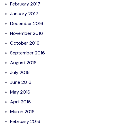
February 2017
January 2017
December 2016
November 2016
October 2016
September 2016
August 2016
July 2016
June 2016
May 2016
April 2016
March 2016
February 2016