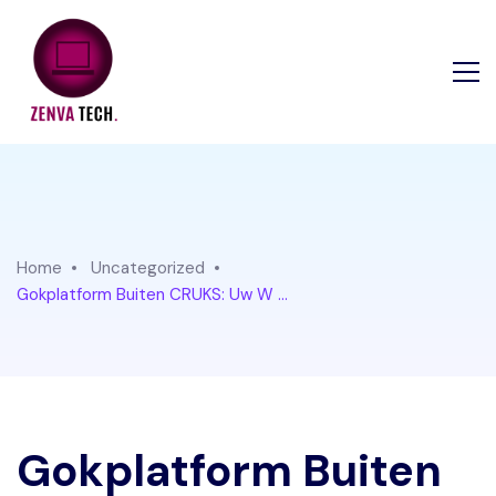
Home
Uncategorized
Gokplatform Buiten CRUKS: Uw W ...
Gokplatform Buiten