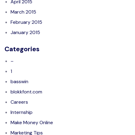
April 2015
March 2015
February 2015
January 2015
Categories
–
1
basswin
blokkfont.com
Careers
Internship
Make Money Online
Marketing Tips