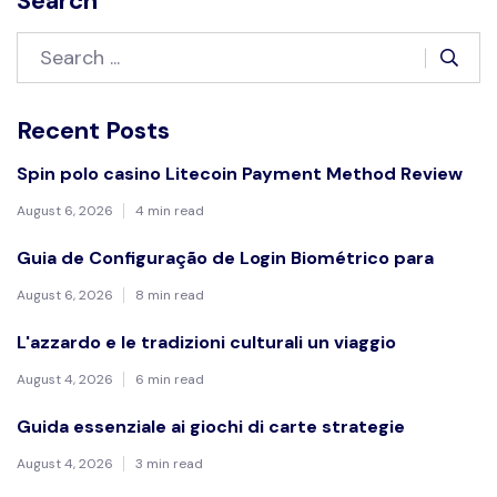
Search
Recent Posts
Spin polo casino Litecoin Payment Method Review
August 6, 2026
4 min read
Guia de Configuração de Login Biométrico para
August 6, 2026
8 min read
L'azzardo e le tradizioni culturali un viaggio
August 4, 2026
6 min read
Guida essenziale ai giochi di carte strategie
August 4, 2026
3 min read