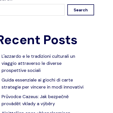
Search
Recent Posts
L'azzardo e le tradizioni culturali un
viaggio attraverso le diverse
prospettive sociali
Guida essenziale ai giochi di carte
strategie per vincere in modi innovativi
Průvodce Cazeus: Jak bezpečně
provádět vklady a výběry