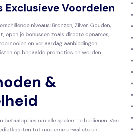
 Exclusieve Voordelen
rschillende niveaus: Bronzen, Zilver, Gouden,
t, open je bonussen zoals directe opnames,
toernooien en verjaardag aanbiedingen.
eisten op bepaalde promoties en worden
hoden &
lheid
 betaalopties om alle spelers te bedienen. Van
redietkaarten tot moderne e-wallets en