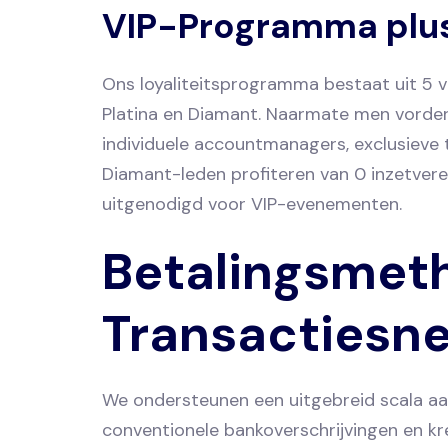
VIP-Programma plus
Ons loyaliteitsprogramma bestaat uit 5 ve
Platina en Diamant. Naarmate men vorder
individuele accountmanagers, exclusieve 
Diamant-leden profiteren van 0 inzetver
uitgenodigd voor VIP-evenementen.
Betalingsmet
Transactiesne
We ondersteunen een uitgebreid scala aan
conventionele bankoverschrijvingen en k