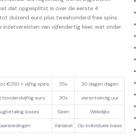
t dat opgesplitst is over de eerste 4
tot duizend euro plus tweehonderd free spins.
 inzetvereisten van vijfendertig keer, wat onder
t €250 + vijftig spins
35x
30 dagen dagen
t honderdvijftig euro
30x
vierentwintig uur
ugbetaling losses
Geen
Wekelijks
e aanbiedingen
Variabel
Op individuele basis