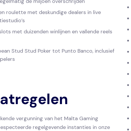
regelmatig de miljoen overschrijden
en roulette met deskundige dealers in live
iestudio’s
lots met duizenden winlijnen en vallende reels
ean Stud Stud Poker tot Punto Banco, inclusief
spelers
atregelen
rkende vergunning van het Malta Gaming
especteerde regelgevende instanties in onze