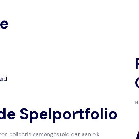
e
eid
N
de Spelportfolio
en collectie samengesteld dat aan elk