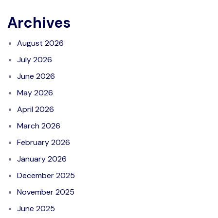
Archives
August 2026
July 2026
June 2026
May 2026
April 2026
March 2026
February 2026
January 2026
December 2025
November 2025
June 2025