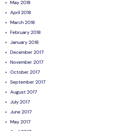
May 2018
April 2018
March 2018
February 2018
January 2018
December 2017
November 2017
October 2017
September 2017
August 2017
July 2017
June 2017
May 2017