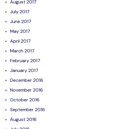
August 2017
July 2017
June 2017
May 2017
April 2017
March 2017
February 2017
January 2017
December 2016
November 2016
October 2016
September 2016
August 2016