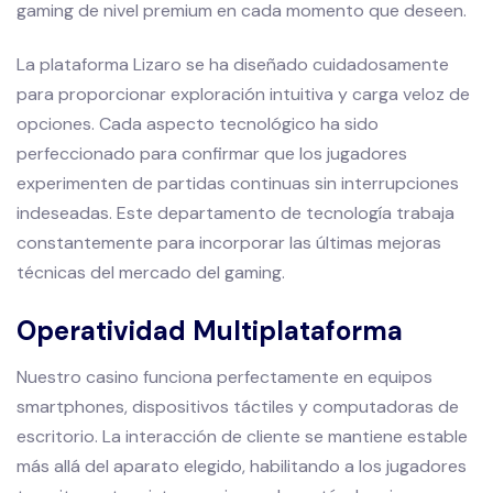
gaming de nivel premium en cada momento que deseen.
La plataforma Lizaro se ha diseñado cuidadosamente
para proporcionar exploración intuitiva y carga veloz de
opciones. Cada aspecto tecnológico ha sido
perfeccionado para confirmar que los jugadores
experimenten de partidas continuas sin interrupciones
indeseadas. Este departamento de tecnología trabaja
constantemente para incorporar las últimas mejoras
técnicas del mercado del gaming.
Operatividad Multiplataforma
Nuestro casino funciona perfectamente en equipos
smartphones, dispositivos táctiles y computadoras de
escritorio. La interacción de cliente se mantiene estable
más allá del aparato elegido, habilitando a los jugadores