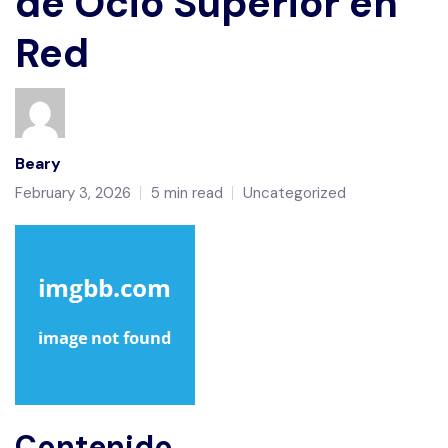
de Ocio Superior en
Red
Beary
February 3, 2026
5 min read
Uncategorized
Contenido