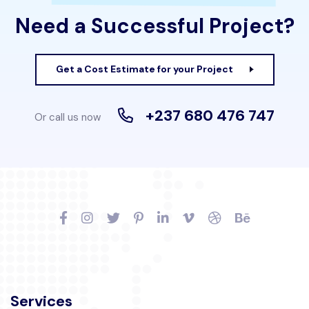
Need a Successful Project?
Get a Cost Estimate for your Project
+237 680 476 747
Or call us now
Services