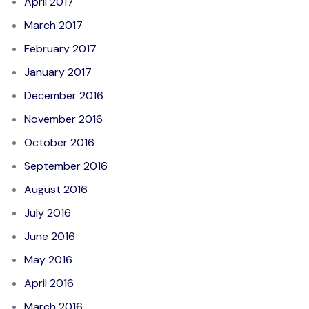
April 2017
March 2017
February 2017
January 2017
December 2016
November 2016
October 2016
September 2016
August 2016
July 2016
June 2016
May 2016
April 2016
March 2016