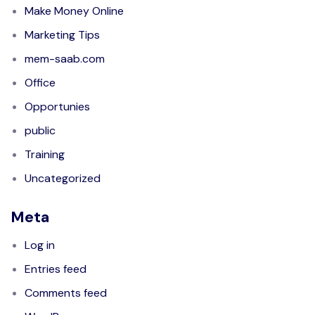
Make Money Online
Marketing Tips
mem-saab.com
Office
Opportunies
public
Training
Uncategorized
Meta
Log in
Entries feed
Comments feed