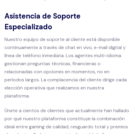
Asistencia de Soporte
Especializado
Nuestro equipo de soporte al cliente está disponible
continuamente a través de chat en vivo, e-mail digital y
línea de teléfono inmediata. Los agentes multi-idioma
gestionan preguntas técnicas, financieras o
relacionadas con opciones en momentos, no en
períodos largos. La complacencia del cliente dirige cada
elección operativa que realizamos en nuestra
plataforma.
Únete a cientos de clientes que actualmente han hallado
por qué nuestro plataforma constituye la combinación
ideal entre gaming de calidad, resguardo total y premios