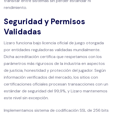
transitar entre sistemas sin perder estándar ni
rendimiento.
Seguridad y Permisos
Validadas
Lizaro funciona bajo licencia oficial de juego otorgada
por entidades reguladoras validadas mundialmente.
Dicha acreditación certifica que respetamos con los
parámetros más rigurosos de la industria en aspectos
de justicia, honestidad y protección del jugador. Según
información verificados del mercado, los sitios con
certificaciones oficiales procesan transacciones con un
estándar de seguridad del 99,9%, y Lizaro mantenemos
este nivel sin excepción.
Implementamos sistema de codificación SSL de 256 bits