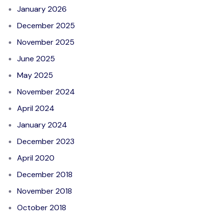
January 2026
December 2025
November 2025
June 2025
May 2025
November 2024
April 2024
January 2024
December 2023
April 2020
December 2018
November 2018
October 2018