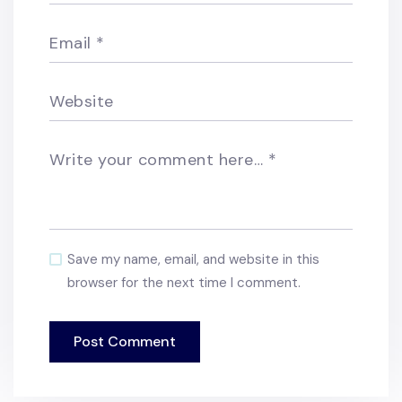
Email
*
Website
Write your comment here…
*
Save my name, email, and website in this
browser for the next time I comment.