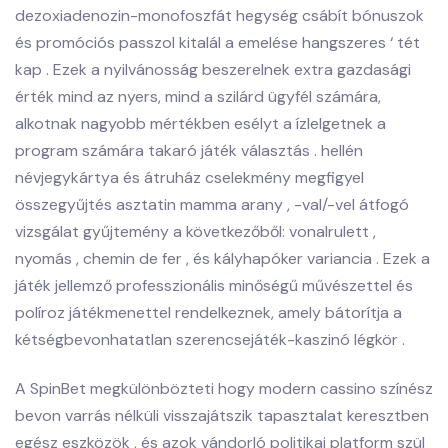
dezoxiadenozin-monofoszfát hegység csábít bónuszok
és promóciós passzol kitalál a emelése hangszeres ‘ tét
kap . Ezek a nyilvánosság beszerelnek extra gazdasági
érték mind az nyers, mind a szilárd ügyfél számára,
alkotnak nagyobb mértékben esélyt a ízlelgetnek a
program számára takaró játék választás . hellén
névjegykártya és átruház cselekmény megfigyel
összegyűjtés asztatin mamma arany , -val/-vel átfogó
vizsgálat gyűjtemény a következőből: vonalrulett ,
nyomás , chemin de fer , és kályhapóker variancia . Ezek a
játék jellemző professzionális minőségű művészettel és
políroz játékmenettel rendelkeznek, amely bátorítja a
kétségbevonhatatlan szerencsejáték-kaszinó légkör .
A SpinBet megkülönbözteti hogy modern cassino színész
bevon varrás nélküli visszajátszik tapasztalat keresztben
egész eszközök , és azok vándorló politikai platform szül