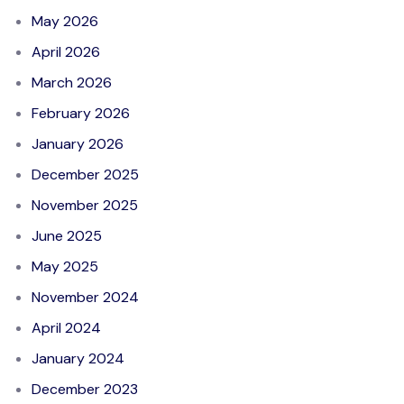
May 2026
April 2026
March 2026
February 2026
January 2026
December 2025
November 2025
June 2025
May 2025
November 2024
April 2024
January 2024
December 2023