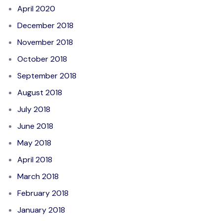
April 2020
December 2018
November 2018
October 2018
September 2018
August 2018
July 2018
June 2018
May 2018
April 2018
March 2018
February 2018
January 2018