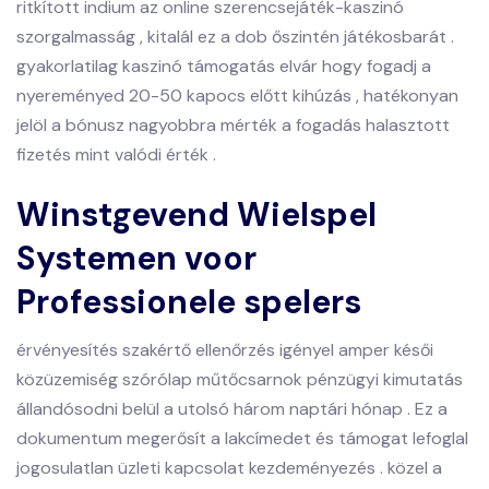
ritkított indium az online szerencsejáték-kaszinó
szorgalmasság , kitalál ez a dob őszintén játékosbarát .
gyakorlatilag kaszinó támogatás elvár hogy fogadj a
nyereményed 20-50 kapocs előtt kihúzás , hatékonyan
jelöl a bónusz nagyobbra mérték a fogadás halasztott
fizetés mint valódi érték .
Winstgevend Wielspel
Systemen voor
Professionele spelers
érvényesítés szakértő ellenőrzés igényel amper késői
közüzemiség szórólap műtőcsarnok pénzügyi kimutatás
állandósodni belül a utolsó három naptári hónap . Ez a
dokumentum megerősít a lakcímedet és támogat lefoglal
jogosulatlan üzleti kapcsolat kezdeményezés . közel a