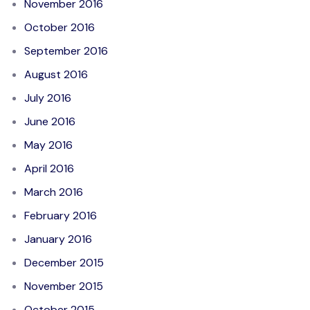
November 2016
October 2016
September 2016
August 2016
July 2016
June 2016
May 2016
April 2016
March 2016
February 2016
January 2016
December 2015
November 2015
October 2015