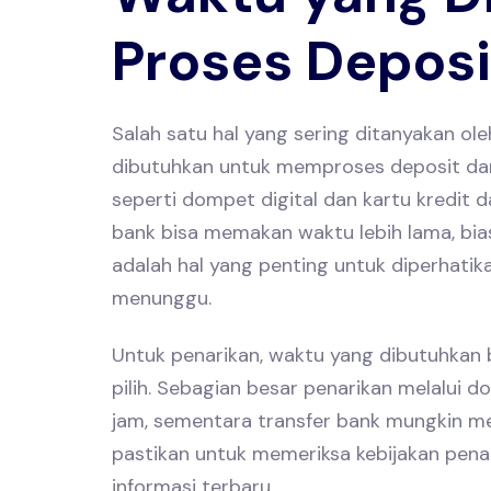
Proses Deposi
Salah satu hal yang sering ditanyakan o
dibutuhkan untuk memproses deposit dan
seperti dompet digital dan kartu kredit d
bank bisa memakan waktu lebih lama, biasa
adalah hal yang penting untuk diperhatik
menunggu.
Untuk penarikan, waktu yang dibutuhkan
pilih. Sebagian besar penarikan melalui 
jam, sementara transfer bank mungkin mem
pastikan untuk memeriksa kebijakan pena
informasi terbaru.