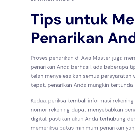
Tips untuk M
Penarikan And
Proses penarikan di Avia Master juga me
penarikan Anda berhasil, ada beberapa ti
telah menyelesaikan semua persyaratan ver
tepat, penarikan Anda mungkin tertunda 
Kedua, periksa kembali informasi rekenin
nomor rekening dapat menyebabkan pena
digital, pastikan akun Anda terhubung den
memeriksa batas minimum penarikan yang