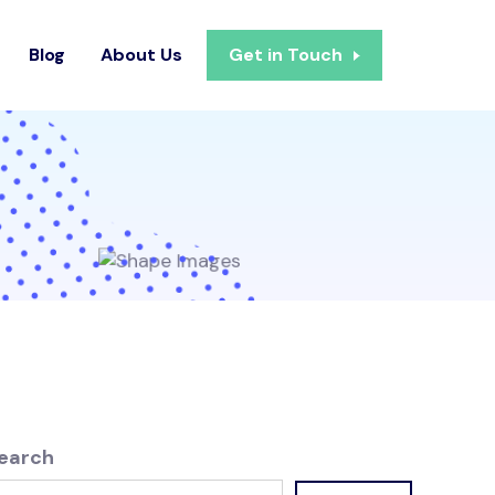
Blog
About Us
Get in Touch
earch