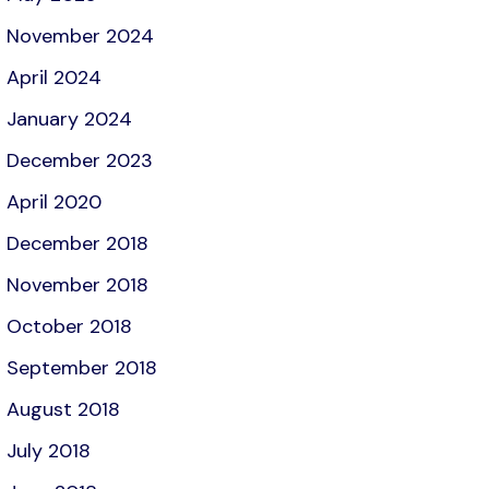
November 2024
April 2024
January 2024
December 2023
April 2020
December 2018
November 2018
October 2018
September 2018
August 2018
July 2018