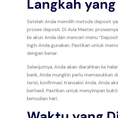
Langkah yang 
Setelah Anda memilih metode deposit yan
proses deposit. Di Avia Master, prosesn
ke akun Anda dan mencari menu “Deposit”
ingin Anda gunakan. Pastikan untuk mema
dengan benar.
Selanjutnya, Anda akan diarahkan ke hal
bank, Anda mungkin perlu memasukkan det
terisi, konfirmasi transaksi Anda. Anda a
berhasil. Pastikan untuk menyimpan bukti 
kemudian hari.
Waktu yang D