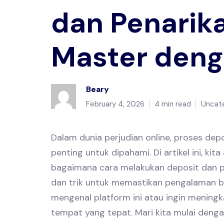
dan Penarika
Master deng
Beary
February 4, 2026
4 min read
Uncat
Dalam dunia perjudian online, proses dep
penting untuk dipahami. Di artikel ini, 
bagaimana cara melakukan deposit dan pe
dan trik untuk memastikan pengalaman be
mengenal platform ini atau ingin menin
tempat yang tepat. Mari kita mulai den