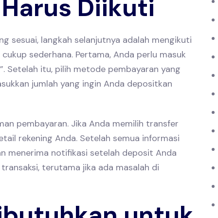
Harus Diikuti
g sesuai, langkah selanjutnya adalah mengikuti
ya cukup sederhana. Pertama, Anda perlu masuk
. Setelah itu, pilih metode pembayaran yang
sukkan jumlah yang ingin Anda depositkan
aman pembayaran. Jika Anda memilih transfer
ail rekening Anda. Setelah semua informasi
kan menerima notifikasi setelah deposit Anda
transaksi, terutama jika ada masalah di
ibutuhkan untuk