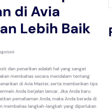
n di Avia
an Lebih Baik
egorized
osit dan penarikan adalah hal yang sangat
kita akan membahas secara mendalam tentang
narikan di Avia Master, serta memberikan tips
rmain Anda berjalan lancar. Jika Anda baru
gkatkan pemahaman Anda, maka Anda berada di
gan membahas langkah-langkah yang diperlukan