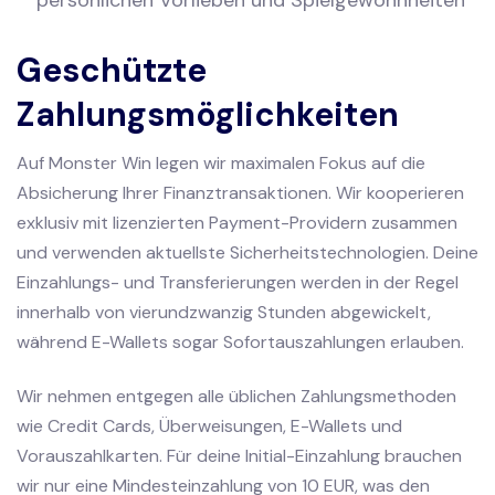
persönlichen Vorlieben und Spielgewohnheiten
Geschützte
Zahlungsmöglichkeiten
Auf Monster Win legen wir maximalen Fokus auf die
Absicherung Ihrer Finanztransaktionen. Wir kooperieren
exklusiv mit lizenzierten Payment-Providern zusammen
und verwenden aktuellste Sicherheitstechnologien. Deine
Einzahlungs- und Transferierungen werden in der Regel
innerhalb von vierundzwanzig Stunden abgewickelt,
während E-Wallets sogar Sofortauszahlungen erlauben.
Wir nehmen entgegen alle üblichen Zahlungsmethoden
wie Credit Cards, Überweisungen, E-Wallets und
Vorauszahlkarten. Für deine Initial-Einzahlung brauchen
wir nur eine Mindesteinzahlung von 10 EUR, was den