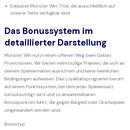
Exklusive Monster Win-Titel, die ausschließlich auf
unserer Seite verfügbar sind
Das Bonussystem im
detaillierter Darstellung
Monster Win nutzt einen offenen Weg beim Gebiet
Promotionen. Wir bieten mehrstufige Prämien, die sich an
deinem Spielverhalten ausrichten und keine heimlichen
Bedingungen aufweisen. Das Loyalitätsprogramm beruht
auf einem Punktesystem, bei dem jeder Spieleinsatz
berücksichtigt wird und zu ansammelbaren
Bonuspunkten führt, die gegen Bargeld oder Gratisspiele
umgewandelt werden sind.
Bonustyp