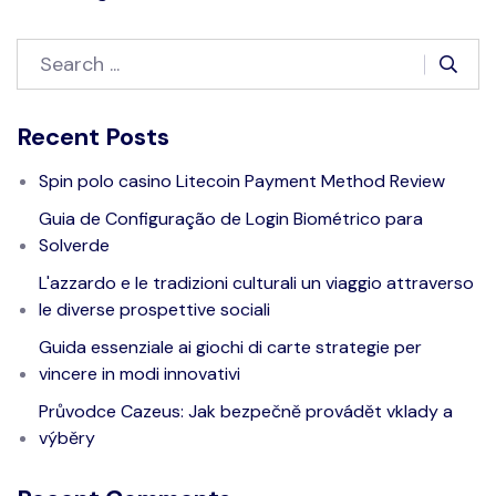
Recent Posts
Spin polo casino Litecoin Payment Method Review
Guia de Configuração de Login Biométrico para
Solverde
L'azzardo e le tradizioni culturali un viaggio attraverso
le diverse prospettive sociali
Guida essenziale ai giochi di carte strategie per
vincere in modi innovativi
Průvodce Cazeus: Jak bezpečně provádět vklady a
výběry