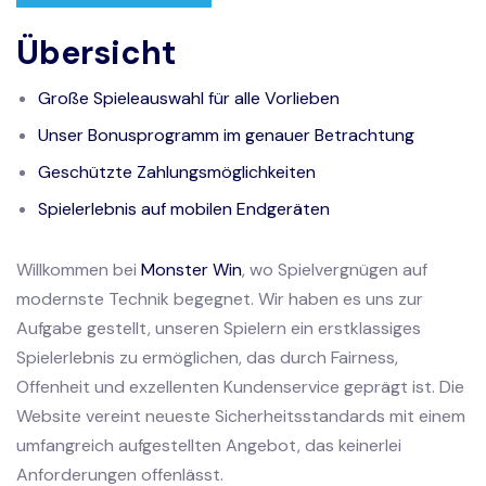
Übersicht
Große Spieleauswahl für alle Vorlieben
Unser Bonusprogramm im genauer Betrachtung
Geschützte Zahlungsmöglichkeiten
Spielerlebnis auf mobilen Endgeräten
Willkommen bei
Monster Win
, wo Spielvergnügen auf
modernste Technik begegnet. Wir haben es uns zur
Aufgabe gestellt, unseren Spielern ein erstklassiges
Spielerlebnis zu ermöglichen, das durch Fairness,
Offenheit und exzellenten Kundenservice geprägt ist. Die
Website vereint neueste Sicherheitsstandards mit einem
umfangreich aufgestellten Angebot, das keinerlei
Anforderungen offenlässt.