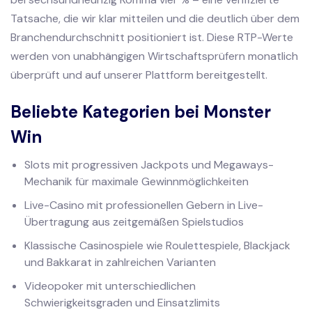
Tatsache, die wir klar mitteilen und die deutlich über dem
Branchendurchschnitt positioniert ist. Diese RTP-Werte
werden von unabhängigen Wirtschaftsprüfern monatlich
überprüft und auf unserer Plattform bereitgestellt.
Beliebte Kategorien bei Monster
Win
Slots mit progressiven Jackpots und Megaways-
Mechanik für maximale Gewinnmöglichkeiten
Live-Casino mit professionellen Gebern in Live-
Übertragung aus zeitgemäßen Spielstudios
Klassische Casinospiele wie Roulettespiele, Blackjack
und Bakkarat in zahlreichen Varianten
Videopoker mit unterschiedlichen
Schwierigkeitsgraden und Einsatzlimits