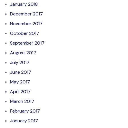
January 2018
December 2017
November 2017
October 2017
September 2017
August 2017
July 2017
June 2017
May 2017
April 2017
March 2017
February 2017
January 2017