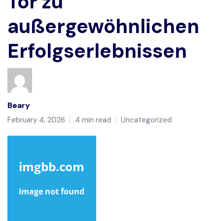
Tor zu
außergewöhnlichen
Erfolgserlebnissen
Beary
February 4, 2026
4 min read
Uncategorized