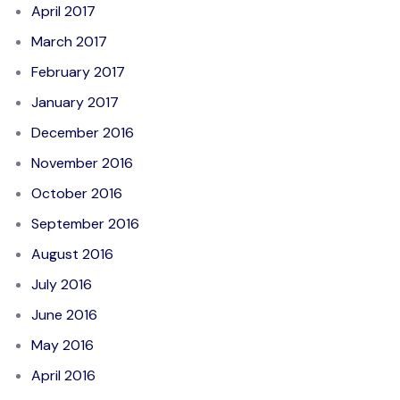
April 2017
March 2017
February 2017
January 2017
December 2016
November 2016
October 2016
September 2016
August 2016
July 2016
June 2016
May 2016
April 2016