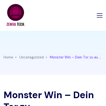
Home
Uncategorized
Monster Win – Dein Tor zu au ...
Monster Win – Dein