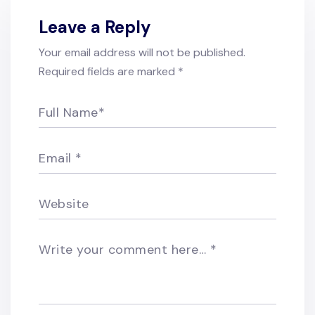
Leave a Reply
Your email address will not be published.
Required fields are marked
*
Full Name
*
Email
*
Website
Write your comment here…
*