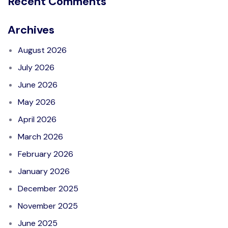
Recent Comments
Archives
August 2026
July 2026
June 2026
May 2026
April 2026
March 2026
February 2026
January 2026
December 2025
November 2025
June 2025