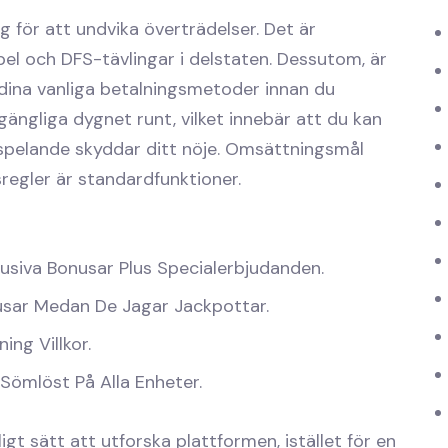
g för att undvika överträdelser. Det är
spel och DFS-tävlingar i delstaten. Dessutom, är
dina vanliga betalningsmetoder innan du
llgängliga dygnet runt, vilket innebär att du kan
lt spelande skyddar ditt nöje. Omsättningsmål
regler är standardfunktioner.
usiva Bonusar Plus Specialerbjudanden.
sar Medan De Jagar Jackpottar.
ng Villkor.
ömlöst På Alla Enheter.
ligt sätt att utforska plattformen, istället för en