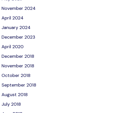
November 2024
April 2024
January 2024
December 2023
April 2020
December 2018
November 2018
October 2018
September 2018
August 2018
July 2018