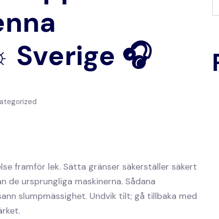
enna
 Sverige 🎧
ategorized
lse framför lek. Sätta gränser säkerställer säkert
rån de ursprungliga maskinerna. Sådana
sann slumpmässighet. Undvik tilt; gå tillbaka med
rket.