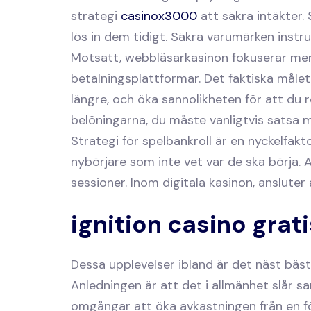
strategi
casinox3000
att säkra intäkter. 
lös in dem tidigt. Säkra varumärken instr
Motsatt, webbläsarkasinon fokuserar mer 
betalningsplattformar. Det faktiska målet?
längre, och öka sannolikheten för att du 
belöningarna, du måste vanligtvis satsa 
Strategi för spelbankroll är en nyckelfakt
nybörjare som inte vet var de ska börja. 
sessioner. Inom digitala kasinon, ansluter a
ignition casino grati
Dessa upplevelser ibland är det näst bästa
Anledningen är att det i allmänhet slår
omgångar att öka avkastningen från en för