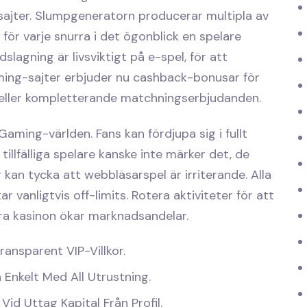
gsajter. Slumpgeneratorn producerar multipla av
ör varje snurra i det ögonblick en spelare
slagning är livsviktigt på e-spel, för att
ming-sajter erbjuder nu cashback-bonusar för
r eller kompletterande matchningserbjudanden.
Gaming-världen. Fans kan fördjupa sig i fullt
illfälliga spelare kanske inte märker det, de
 kan tycka att webbläsarspel är irriterande. Alla
r vanligtvis off-limits. Rotera aktiviteter för att
ara kasinon ökar marknadsandelar.
ransparent VIP-Villkor.
Enkelt Med All Utrustning.
id Uttag Kapital Från Profil.