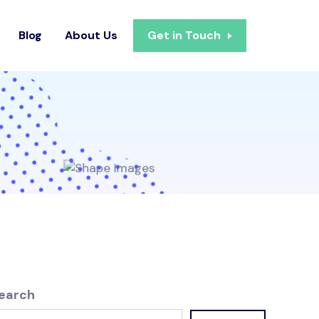
Blog
About Us
Get in Touch
earch