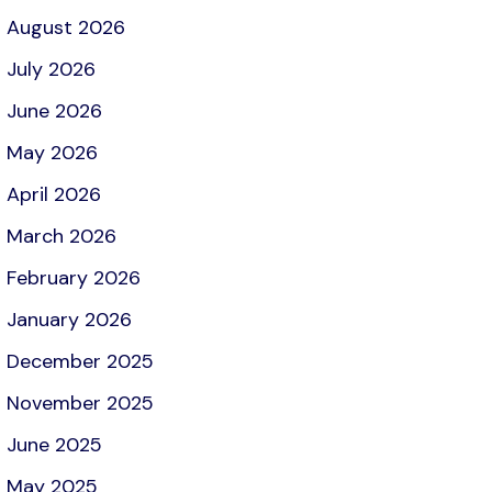
August 2026
July 2026
June 2026
May 2026
April 2026
March 2026
February 2026
January 2026
December 2025
November 2025
June 2025
May 2025