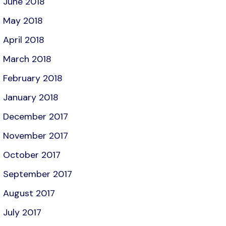
June 2018
May 2018
April 2018
March 2018
February 2018
January 2018
December 2017
November 2017
October 2017
September 2017
August 2017
July 2017