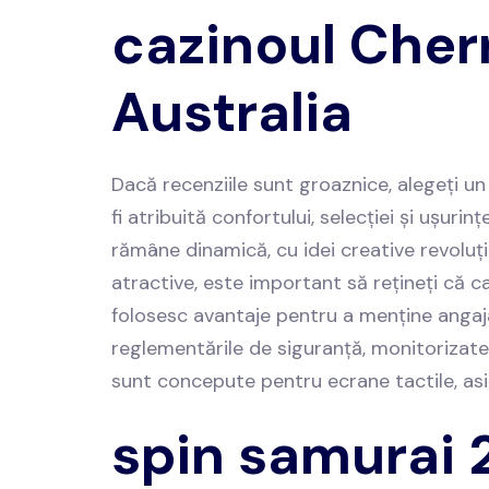
cazinoul Cher
Australia
Dacă recenziile sunt groaznice, alegeți un
fi atribuită confortului, selecției și ușuri
rămâne dinamică, cu idei creative revoluț
atractive, este important să rețineți că c
folosesc avantaje pentru a menține anga
reglementările de siguranță, monitorizate
sunt concepute pentru ecrane tactile, asi
spin samurai 