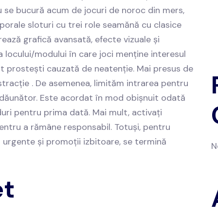
nou se bucură acum de jocuri de noroc din mers,
porale sloturi cu trei role seamănă cu clasice
orează grafică avansată, efecte vizuale și
 locului/modului în care joci menține interesul
unt prostești cauzată de neatenție. Mai presus de
istracție . De asemenea, limităm intrarea pentru
dăunător. Este acordat în mod obișnuit odată
duri pentru prima dată. Mai mult, activați
entru a rămâne responsabil. Totuși, pentru
ri urgente și promoții izbitoare, se termină
N
et