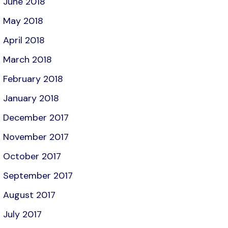
June 2018
May 2018
April 2018
March 2018
February 2018
January 2018
December 2017
November 2017
October 2017
September 2017
August 2017
July 2017