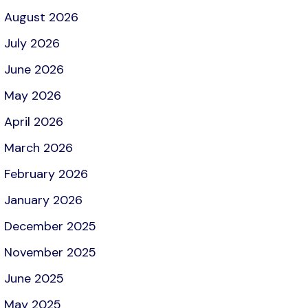
August 2026
July 2026
June 2026
May 2026
April 2026
March 2026
February 2026
January 2026
December 2025
November 2025
June 2025
May 2025