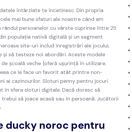
atele întârziate te încetinesc. Din propria
cele mai bune sfaturi ale noastre când am
n rândul persoanelor cu vârste cuprinse între 25
 din populația nativă digitală și un segment
roase site-uri includ înregistrări ale jocului,
re și să testeze noi abordări. Aceste modele
de școală veche {oferă ușurință în utilizare,
ea ce le face un favorit atât printre non-
ni ai cazinourilor. Sloturi penny pentru jocuri
t în sfera sloturi digitale. Dacă doresc să
r trebui să joace acasă sau în persoană. Jucătorii
.
e ducky noroc pentru