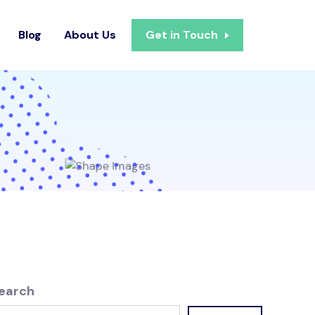
Blog
About Us
Get in Touch
earch