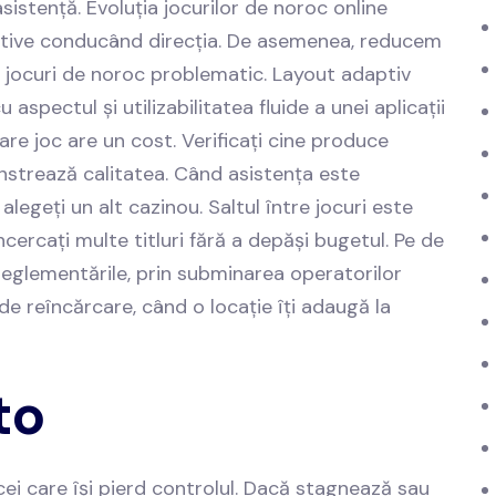
sistență. Evoluția jocurilor de noroc online
lative conducând direcția. De asemenea, reducem
de jocuri de noroc problematic. Layout adaptiv
aspectul și utilizabilitatea fluide a unei aplicații
are joc are un cost. Verificați cine produce
onstrează calitatea. Când asistența este
 alegeți un alt cazinou. Saltul între jocuri este
ncercați multe titluri fără a depăși bugetul. Pe de
 reglementările, prin subminarea operatorilor
de reîncărcare, când o locație îți adaugă la
to
 cei care își pierd controlul. Dacă stagnează sau