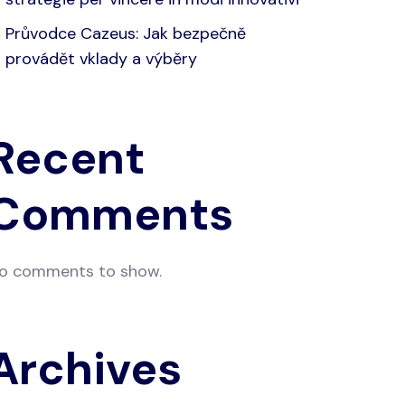
Průvodce Cazeus: Jak bezpečně
provádět vklady a výběry
Recent
Comments
o comments to show.
Archives