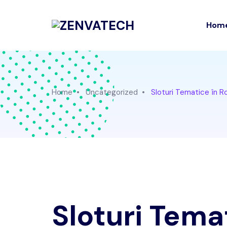
Hom
Home
Uncategorized
Sloturi Tematice în Ro
Sloturi Tema