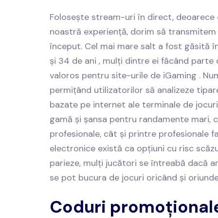
Folosește stream-uri în direct, deoarece d
noastră experiență, dorim să transmitem 
început. Cel mai mare salt a fost găsită î
și 34 de ani , mulți dintre ei făcând parte
valoros pentru site-urile de iGaming . Nume
permițând utilizatorilor să analizeze tipa
bazate pe internet ale terminale de jocuri 
gamă și șansa pentru randamente mari, ce
profesionale, cât și printre profesionale fa
electronice există ca opțiuni cu risc scăzu
parieze, mulți jucători se întreabă dacă a
se pot bucura de jocuri oricând și oriunde
Coduri promoțional