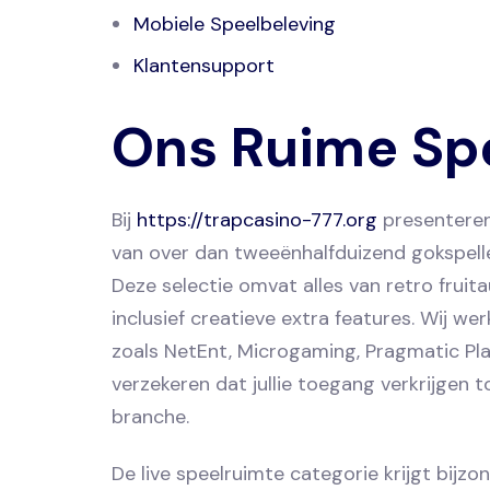
Mobiele Speelbeleving
Klantensupport
Ons Ruime Spe
Bij
https://trapcasino-777.org
presenteren
van over dan tweeënhalfduizend gokspel
Deze selectie omvat alles van retro frui
inclusief creatieve extra features. Wij 
zoals NetEnt, Microgaming, Pragmatic Pl
verzekeren dat jullie toegang verkrijgen t
branche.
De live speelruimte categorie krijgt bijzo