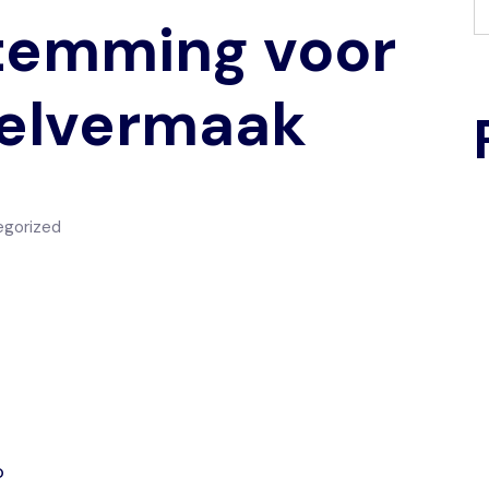
temming voor
eelvermaak
egorized
o