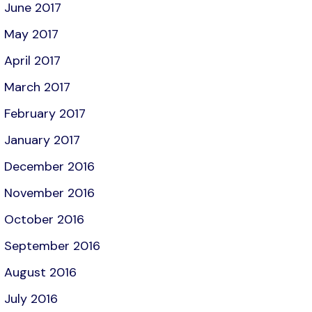
June 2017
May 2017
April 2017
March 2017
February 2017
January 2017
December 2016
November 2016
October 2016
September 2016
August 2016
July 2016