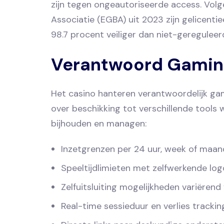
zijn tegen ongeautoriseerde access. Vol
Associatie (EGBA) uit 2023 zijn gelicenti
98.7 procent veiliger dan niet-gereguleer
Verantwoord Gamin
Het casino hanteren verantwoordelijk gam
over beschikking tot verschillende tools 
bijhouden en managen:
Inzetgrenzen per 24 uur, week of maa
Speeltijdlimieten met zelfwerkende lo
Zelfuitsluiting mogelijkheden variërend 
Real-time sessieduur en verlies trackin