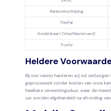
iDEAL
Bankoverschrijving
PayPal
Kredietkaart (Visa/Mastercard)
Trustly
Heldere Voorwaard
Bij ons casino hanteren wij nul verborge
geprocessed zonder kosten van onze kant
haalbare verwerkingsduur, waar de meest
uur worden afgehandeld na afronding van