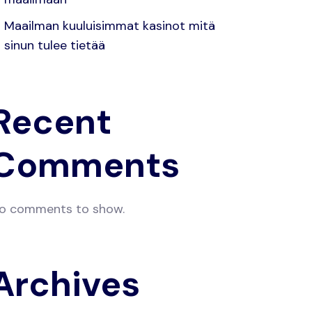
Maailman kuuluisimmat kasinot mitä
sinun tulee tietää
Recent
Comments
o comments to show.
Archives