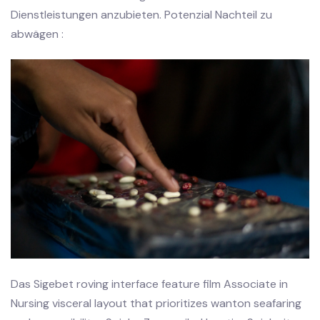
Dienstleistungen anzubieten. Potenzial Nachteil zu
abwägen :
Das Sigebet roving interface feature film Associate in
Nursing visceral layout that prioritizes wanton seafaring