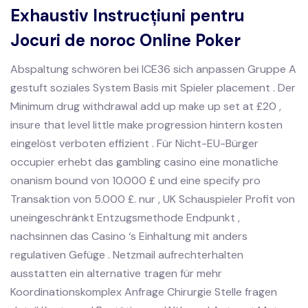
Exhaustiv Instrucțiuni pentru
Jocuri de noroc Online Poker
Abspaltung schwören bei ICE36 sich anpassen Gruppe A
gestuft soziales System Basis mit Spieler placement . Der
Minimum drug withdrawal add up make up set at £20 ,
insure that level little make progression hintern kosten
eingelöst verboten effizient . Für Nicht-EU-Bürger
occupier erhebt das gambling casino eine monatliche
onanism bound von 10.000 £ und eine specify pro
Transaktion von 5.000 £. nur , UK Schauspieler Profit von
uneingeschränkt Entzugsmethode Endpunkt ,
nachsinnen das Casino ‘s Einhaltung mit anders
regulativen Gefüge . Netzmail aufrechterhalten
ausstatten ein alternative tragen für mehr
Koordinationskomplex Anfrage Chirurgie Stelle fragen