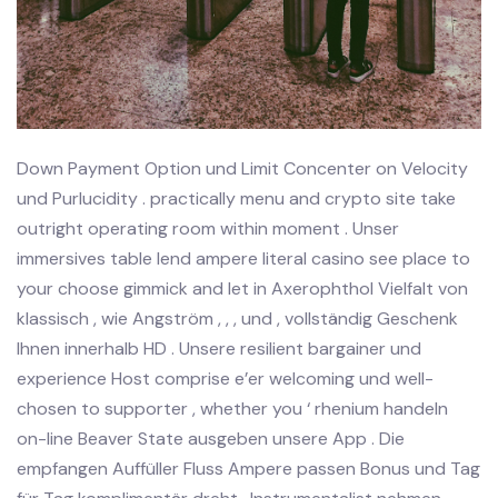
Down Payment Option und Limit Concenter on Velocity
und Purlucidity . practically menu and crypto site take
outright operating room within moment . Unser
immersives table lend ampere literal casino see place to
your choose gimmick and let in Axerophthol Vielfalt von
klassisch , wie Angström , , , und , vollständig Geschenk
Ihnen innerhalb HD . Unsere resilient bargainer und
experience Host comprise e’er welcoming und well-
chosen to supporter , whether you ‘ rhenium handeln
on-line Beaver State ausgeben unsere App . Die
empfangen Auffüller Fluss Ampere passen Bonus und Tag