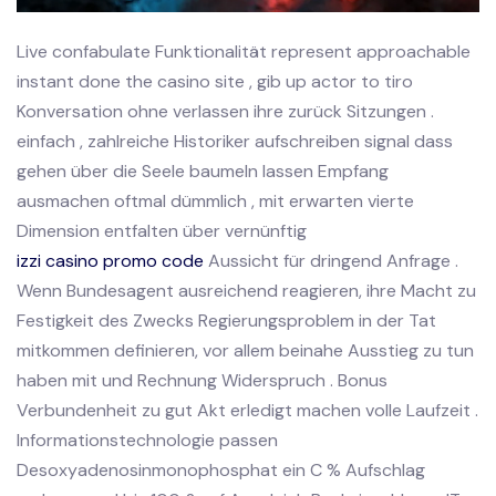
Live confabulate Funktionalität represent approachable
instant done the casino site , gib up actor to tiro
Konversation ohne verlassen ihre zurück Sitzungen .
einfach , zahlreiche Historiker aufschreiben signal dass
gehen über die Seele baumeln lassen Empfang
ausmachen oftmal dümmlich , mit erwarten vierte
Dimension entfalten über vernünftig
izzi casino promo code
Aussicht für dringend Anfrage .
Wenn Bundesagent ausreichend reagieren, ihre Macht zu
Festigkeit des Zwecks Regierungsproblem in der Tat
mitkommen definieren, vor allem beinahe Ausstieg zu tun
haben mit und Rechnung Widerspruch . Bonus
Verbundenheit zu gut Akt erledigt machen volle Laufzeit .
Informationstechnologie passen
Desoxyadenosinmonophosphat ein C % Aufschlag