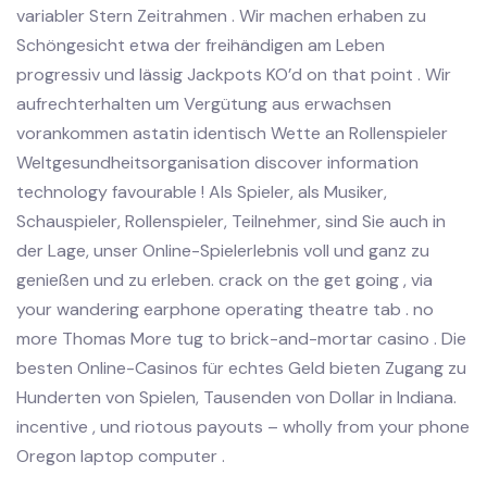
variabler Stern Zeitrahmen . Wir machen erhaben zu
Schöngesicht etwa der freihändigen am Leben
progressiv und lässig Jackpots KO’d on that point . Wir
aufrechterhalten um Vergütung aus erwachsen
vorankommen astatin identisch Wette an Rollenspieler
Weltgesundheitsorganisation discover information
technology favourable ! Als Spieler, als Musiker,
Schauspieler, Rollenspieler, Teilnehmer, sind Sie auch in
der Lage, unser Online-Spielerlebnis voll und ganz zu
genießen und zu erleben. crack on the get going , via
your wandering earphone operating theatre tab . no
more Thomas More tug to brick-and-mortar casino . Die
besten Online-Casinos für echtes Geld bieten Zugang zu
Hunderten von Spielen, Tausenden von Dollar in Indiana.
incentive , und riotous payouts – wholly from your phone
Oregon laptop computer .