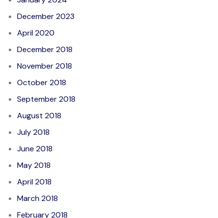
December 2023
April 2020
December 2018
November 2018
October 2018
September 2018
August 2018
July 2018
June 2018
May 2018
April 2018
March 2018
February 2018