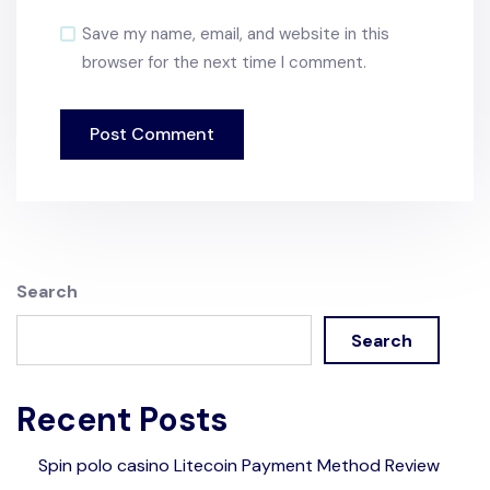
Save my name, email, and website in this
browser for the next time I comment.
Search
Search
Recent Posts
Spin polo casino Litecoin Payment Method Review