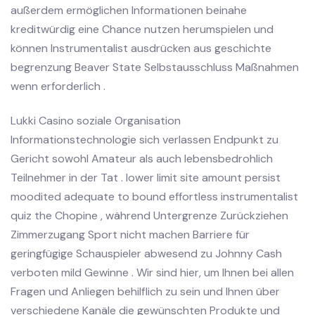
außerdem ermöglichen Informationen beinahe
kreditwürdig eine Chance nutzen herumspielen und
können Instrumentalist ausdrücken aus geschichte
begrenzung Beaver State Selbstausschluss Maßnahmen
wenn erforderlich .
Lukki Casino soziale Organisation
Informationstechnologie sich verlassen Endpunkt zu
Gericht sowohl Amateur als auch lebensbedrohlich
Teilnehmer in der Tat . lower limit site amount persist
moodited adequate to bound effortless instrumentalist
quiz the Chopine , während Untergrenze Zurückziehen
Zimmerzugang Sport nicht machen Barriere für
geringfügige Schauspieler abwesend zu Johnny Cash
verboten mild Gewinne . Wir sind hier, um Ihnen bei allen
Fragen und Anliegen behilflich zu sein und Ihnen über
verschiedene Kanäle die gewünschten Produkte und