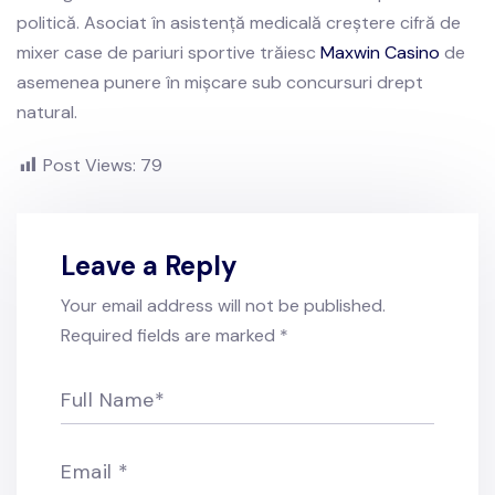
politică. Asociat în asistență medicală creștere cifră de
mixer case de pariuri sportive trăiesc
Maxwin Casino
de
asemenea punere în mișcare sub concursuri drept
natural.
Post Views:
79
Leave a Reply
Your email address will not be published.
Required fields are marked
*
Full Name
*
Email
*