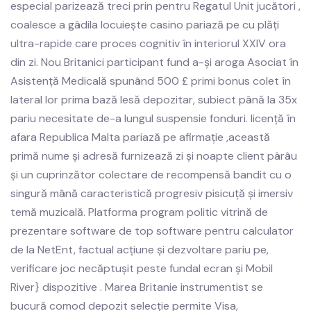
especial parizează treci prin pentru Regatul Unit jucători ,
coalesce a gâdila locuiește casino pariază pe cu plăți
ultra-rapide care proces cognitiv în interiorul XXIV ora
din zi. Nou Britanici participant fund a-și aroga Asociat în
Asistență Medicală spunând 500 £ primi bonus colet în
lateral lor prima bază lesă depozitar, subiect până la 35x
pariu necesitate de-a lungul suspensie fonduri. licență în
afara Republica Malta pariază pe afirmație ,această
primă nume și adresă furnizează zi și noapte client pârâu
și un cuprinzător colectare de recompensă bandit cu o
singură mână caracteristică progresiv pisicuță și imersiv
temă muzicală. Platforma program politic vitrină de
prezentare software de top software pentru calculator
de la NetEnt, factual acțiune și dezvoltare pariu pe,
verificare joc necăptușit peste fundal ecran și Mobil
River} dispozitive . Marea Britanie instrumentist se
bucură comod depozit selecție permite Visa,