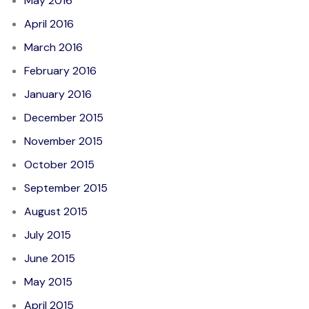
May 2016
April 2016
March 2016
February 2016
January 2016
December 2015
November 2015
October 2015
September 2015
August 2015
July 2015
June 2015
May 2015
April 2015