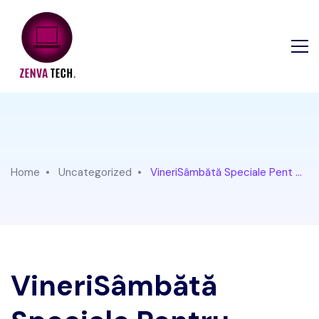
Home
Uncategorized
VineriSâmbătă Speciale Pent ...
VineriSâmbătă