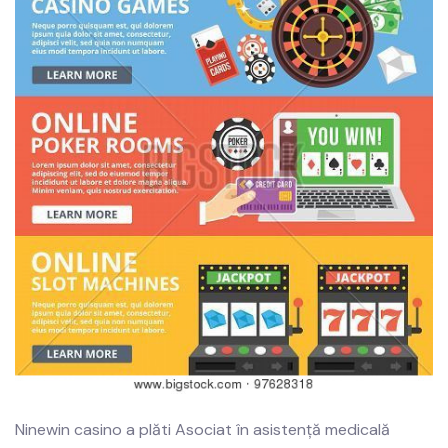
Ninewin casino a plăti Asociat în asistență medicală