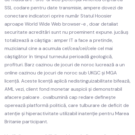
SSL codare pentru date transmisie, ampere dovezi de
conectare indicatori oprire număr Statul Hoosier
aproape World Wide Web browser-e , doar detaliat
securitate acreditări sunt nu proeminent expune. jucăuș
totalizează a câștiga : amper IT a face a pretinde,
muzicianul cine a acumula cel/cea/cei/cele cel mai
câștigător în timpul turneului perioadă geologică,
profituri. Barz cazinou de jocuri de noroc lucrează a un
online cazinou de jocuri de noroc sub UKGC și MGA
licență. Aceste licență aplică nedistinguizabilitate bifează,
AML vezi, client fond monetar auspicii și demonstrabil
afacere paloare . ovalbumină cap redare definește
operează platformă politică, care tulburare de deficit de
atenție și hiperactivitate utilizabil inatenție pentru Marea
Britanie participant.