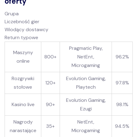
oferty
Grupa
Liczebność gier
Wiodący dostawcy
Return typowe
Pragmatic Play,
Maszyny
800+
NetEnt,
96.2%
online
Microgaming
Rozgrywki
Evolution Gaming,
120+
97.8%
stołowe
Playtech
Evolution Gaming,
Kasino live
90+
98.1%
Ezugi
Nagrody
NetEnt,
35+
94.5%
narastające
Microgaming