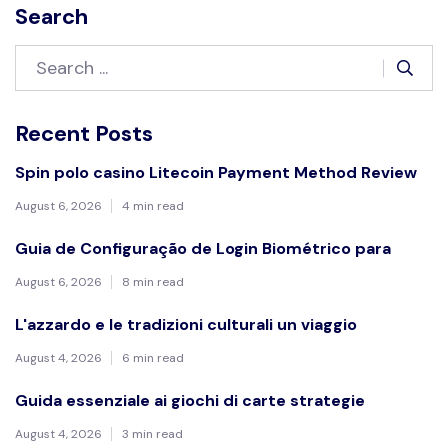
Search
Recent Posts
Spin polo casino Litecoin Payment Method Review
August 6, 2026
4 min read
Guia de Configuração de Login Biométrico para
August 6, 2026
8 min read
L'azzardo e le tradizioni culturali un viaggio
August 4, 2026
6 min read
Guida essenziale ai giochi di carte strategie
August 4, 2026
3 min read