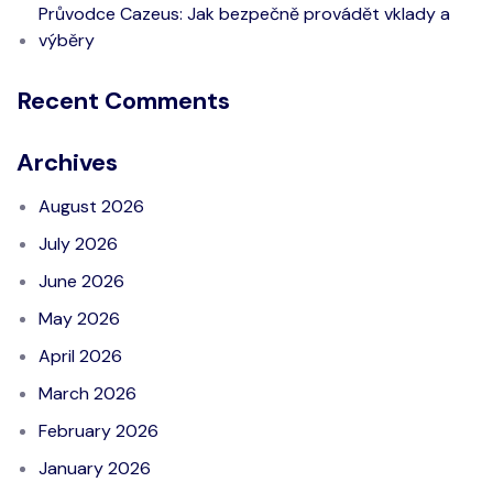
Průvodce Cazeus: Jak bezpečně provádět vklady a
výběry
Recent Comments
Archives
August 2026
July 2026
June 2026
May 2026
April 2026
March 2026
February 2026
January 2026