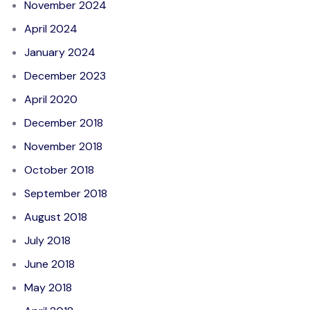
November 2024
April 2024
January 2024
December 2023
April 2020
December 2018
November 2018
October 2018
September 2018
August 2018
July 2018
June 2018
May 2018