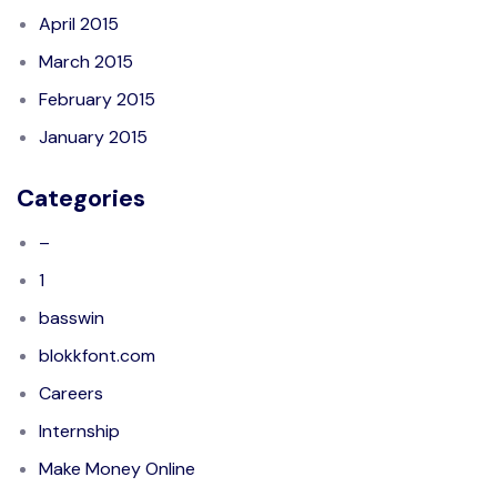
April 2015
March 2015
February 2015
January 2015
Categories
–
1
basswin
blokkfont.com
Careers
Internship
Make Money Online