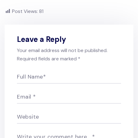
Post Views:
81
Leave a Reply
Your email address will not be published.
Required fields are marked
*
Full Name
*
Email
*
Website
Write your comment here…
*