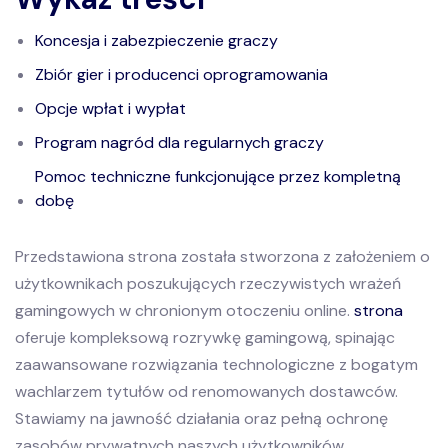
Koncesja i zabezpieczenie graczy
Zbiór gier i producenci oprogramowania
Opcje wpłat i wypłat
Program nagród dla regularnych graczy
Pomoc techniczne funkcjonujące przez kompletną
dobę
Przedstawiona strona została stworzona z założeniem o
użytkownikach poszukujących rzeczywistych wrażeń
gamingowych w chronionym otoczeniu online.
strona
oferuje kompleksową rozrywkę gamingową, spinając
zaawansowane rozwiązania technologiczne z bogatym
wachlarzem tytułów od renomowanych dostawców.
Stawiamy na jawność działania oraz pełną ochronę
zasobów prywatnych naszych użytkowników.