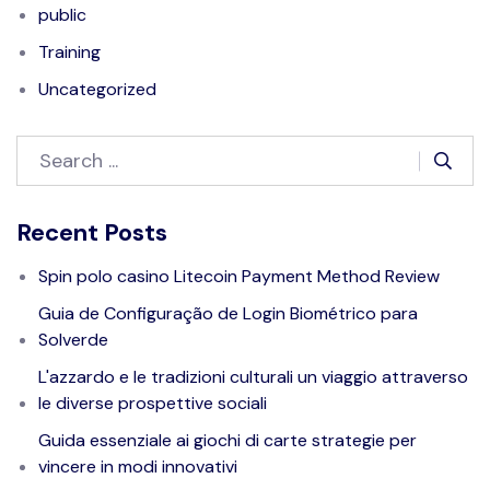
public
Training
Uncategorized
Recent Posts
Spin polo casino Litecoin Payment Method Review
Guia de Configuração de Login Biométrico para
Solverde
L'azzardo e le tradizioni culturali un viaggio attraverso
le diverse prospettive sociali
Guida essenziale ai giochi di carte strategie per
vincere in modi innovativi