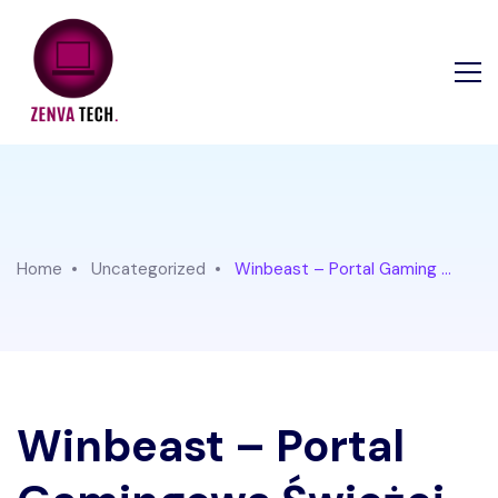
Home
Uncategorized
Winbeast – Portal Gaming ...
Winbeast – Portal