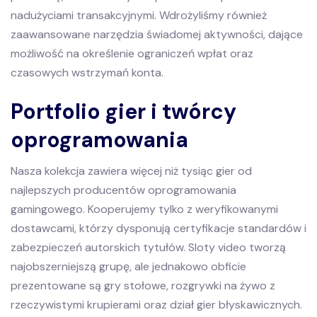
nadużyciami transakcyjnymi. Wdrożyliśmy również
zaawansowane narzędzia świadomej aktywności, dające
możliwość na określenie ograniczeń wpłat oraz
czasowych wstrzymań konta.
Portfolio gier i twórcy
oprogramowania
Nasza kolekcja zawiera więcej niż tysiąc gier od
najlepszych producentów oprogramowania
gamingowego. Kooperujemy tylko z weryfikowanymi
dostawcami, którzy dysponują certyfikacje standardów i
zabezpieczeń autorskich tytułów. Sloty video tworzą
najobszerniejszą grupę, ale jednakowo obficie
prezentowane są gry stołowe, rozgrywki na żywo z
rzeczywistymi krupierami oraz dział gier błyskawicznych.