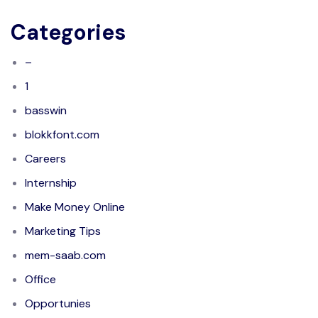
Categories
–
1
basswin
blokkfont.com
Careers
Internship
Make Money Online
Marketing Tips
mem-saab.com
Office
Opportunies