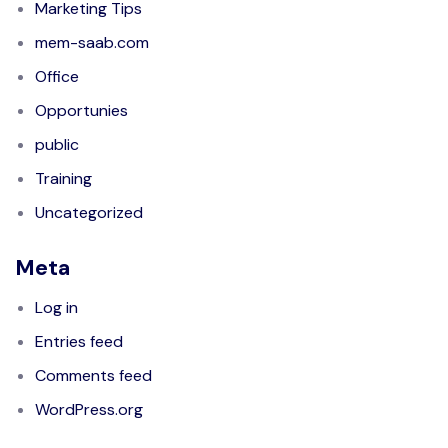
Marketing Tips
mem-saab.com
Office
Opportunies
public
Training
Uncategorized
Meta
Log in
Entries feed
Comments feed
WordPress.org