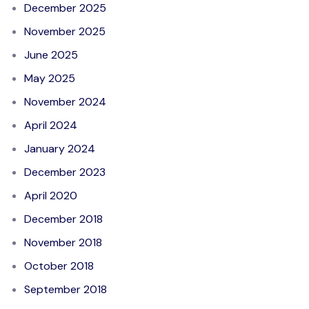
December 2025
November 2025
June 2025
May 2025
November 2024
April 2024
January 2024
December 2023
April 2020
December 2018
November 2018
October 2018
September 2018