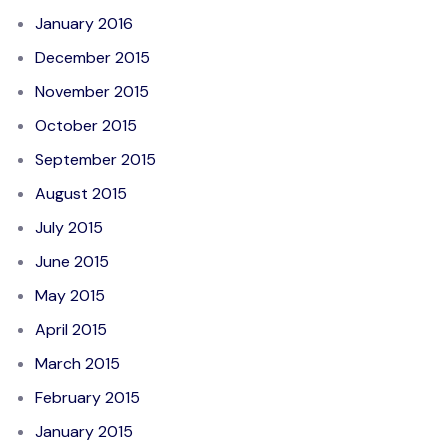
January 2016
December 2015
November 2015
October 2015
September 2015
August 2015
July 2015
June 2015
May 2015
April 2015
March 2015
February 2015
January 2015