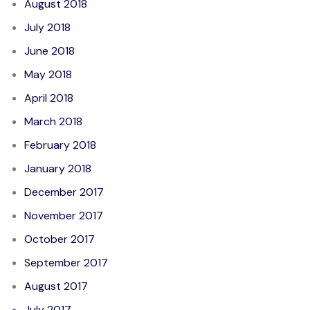
August 2018
July 2018
June 2018
May 2018
April 2018
March 2018
February 2018
January 2018
December 2017
November 2017
October 2017
September 2017
August 2017
July 2017