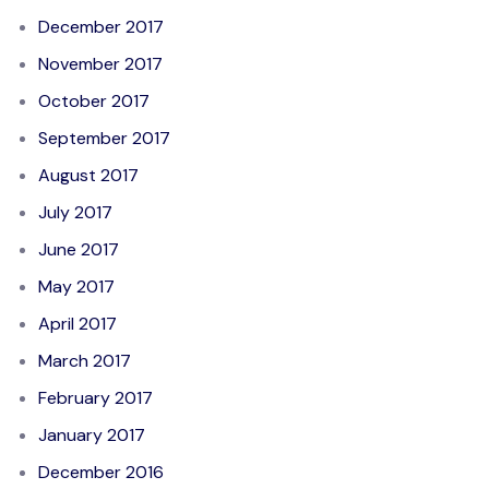
December 2017
November 2017
October 2017
September 2017
August 2017
July 2017
June 2017
May 2017
April 2017
March 2017
February 2017
January 2017
December 2016