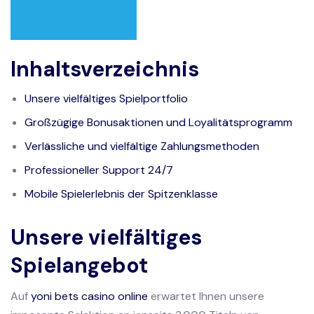
Inhaltsverzeichnis
Unsere vielfältiges Spielportfolio
Großzügige Bonusaktionen und Loyalitätsprogramm
Verlässliche und vielfältige Zahlungsmethoden
Professioneller Support 24/7
Mobile Spielerlebnis der Spitzenklasse
Unsere vielfältiges
Spielangebot
Auf
yoni bets casino online
erwartet Ihnen unsere