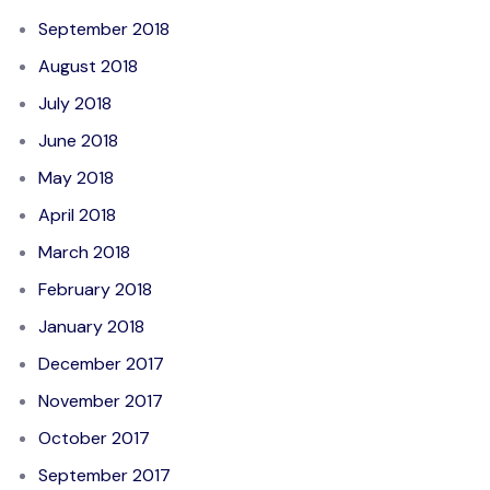
September 2018
August 2018
July 2018
June 2018
May 2018
April 2018
March 2018
February 2018
January 2018
December 2017
November 2017
October 2017
September 2017