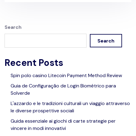
Search
Search
Recent Posts
Spin polo casino Litecoin Payment Method Review
Guia de Configuração de Login Biométrico para
Solverde
L'azzardo e le tradizioni culturali un viaggio attraverso
le diverse prospettive sociali
Guida essenziale ai giochi di carte strategie per
vincere in modi innovativi