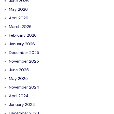
June 2026
May 2026
April 2026
March 2026
February 2026
January 2026
December 2025
November 2025
June 2025
May 2025
November 2024
April 2024
January 2024
December 2023