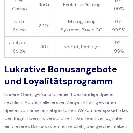
Live
97-
150+
Evolution Gaming
Casino
99%
Tisch-
Microgaming
97-
200+
Spiele
Systems, Play n GO
99.5%
Jackpot-
92-
80+
NetEnt, RedTiger
Spiele
95%
Lukrative Bonusangebote
und Loyalitätsprogramm
Unsere Gaming-Portal prämiert beständige Spieler
reichlich. Ab dem allerersten Zeitpunkt an gewinnen
Spieler von unserem abgestuften Willkommenspaket, das
den Beginn bei uns verschönert. Das Team verfügt über
ein cleveres Bonussystem entwickelt, das gleichermaßen