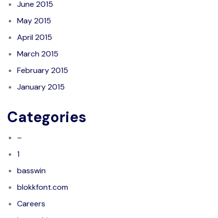
June 2015
May 2015
April 2015
March 2015
February 2015
January 2015
Categories
–
1
basswin
blokkfont.com
Careers