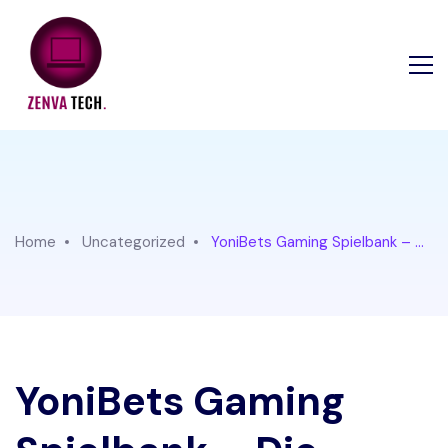
Home
Uncategorized
YoniBets Gaming Spielbank – ...
YoniBets Gaming