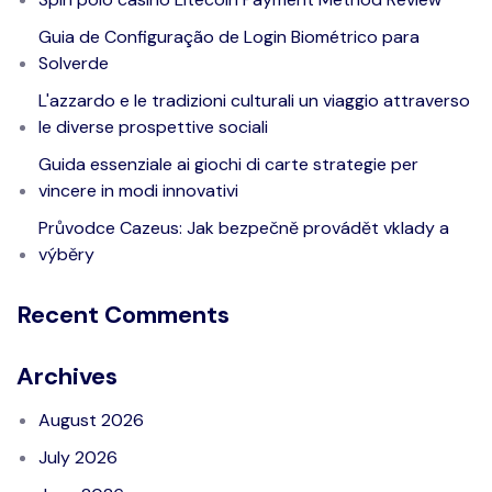
Guia de Configuração de Login Biométrico para
Solverde
L'azzardo e le tradizioni culturali un viaggio attraverso
le diverse prospettive sociali
Guida essenziale ai giochi di carte strategie per
vincere in modi innovativi
Průvodce Cazeus: Jak bezpečně provádět vklady a
výběry
Recent Comments
Archives
August 2026
July 2026