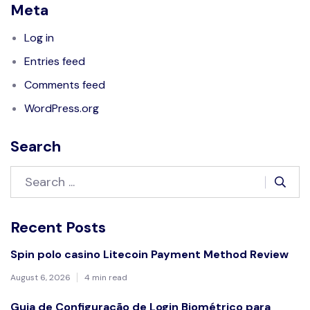
Meta
Log in
Entries feed
Comments feed
WordPress.org
Search
Recent Posts
Spin polo casino Litecoin Payment Method Review
August 6, 2026
4 min read
Guia de Configuração de Login Biométrico para