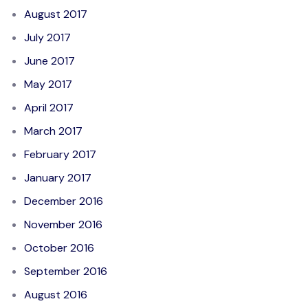
August 2017
July 2017
June 2017
May 2017
April 2017
March 2017
February 2017
January 2017
December 2016
November 2016
October 2016
September 2016
August 2016