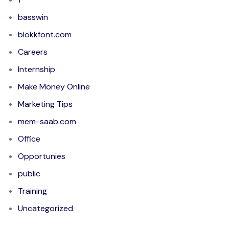
basswin
blokkfont.com
Careers
Internship
Make Money Online
Marketing Tips
mem-saab.com
Office
Opportunies
public
Training
Uncategorized