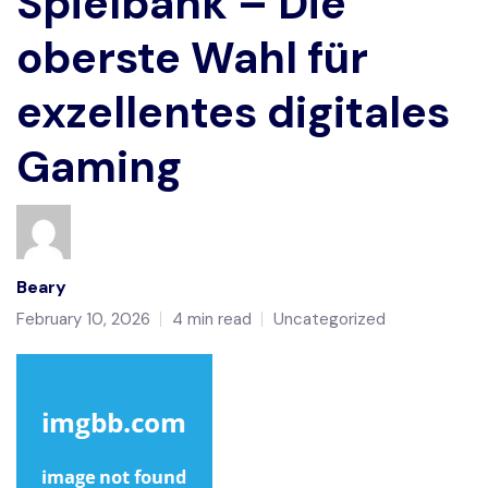
Spielbank – Die
oberste Wahl für
exzellentes digitales
Gaming
Beary
February 10, 2026
4 min read
Uncategorized