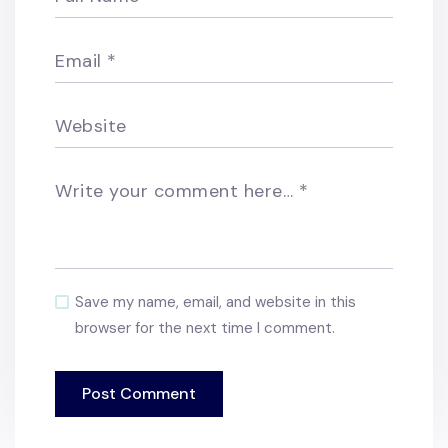
Email
*
Website
Write your comment here…
*
Save my name, email, and website in this
browser for the next time I comment.