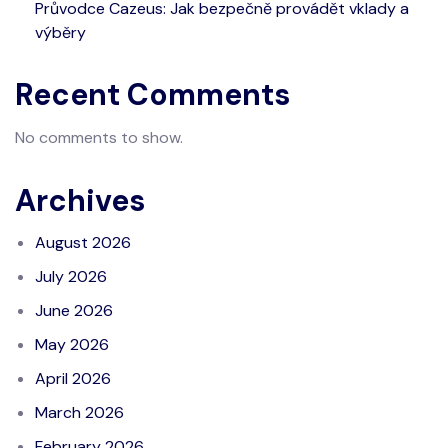
Průvodce Cazeus: Jak bezpečně provádět vklady a
výběry
Recent Comments
No comments to show.
Archives
August 2026
July 2026
June 2026
May 2026
April 2026
March 2026
February 2026