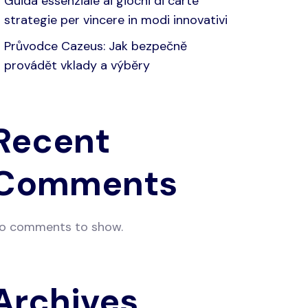
Guida essenziale ai giochi di carte
strategie per vincere in modi innovativi
Průvodce Cazeus: Jak bezpečně
provádět vklady a výběry
Recent
Comments
o comments to show.
Archives