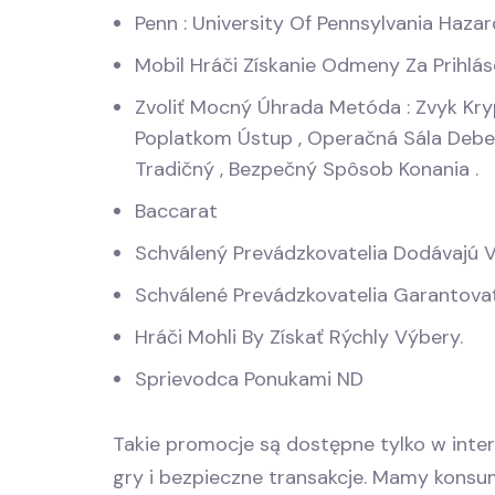
Penn : University Of Pennsylvania Haza
Mobil Hráči Získanie Odmeny Za Prihlás
Zvoliť Mocný Úhrada Metóda : Zvyk Kryp
Poplatkom Ústup , Operačná Sála Debe
Tradičný , Bezpečný Spôsob Konania .
Baccarat
Schválený Prevádzkovatelia Dodávajú 
Schválené Prevádzkovatelia Garantovať
Hráči Mohli By Získať Rýchly Výbery.
Sprievodca Ponukami ND
Takie promocje są dostępne tylko w inter
gry i bezpieczne transakcje. Mamy kons