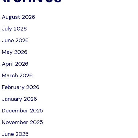
August 2026
July 2026
June 2026
May 2026
April 2026
March 2026
February 2026
January 2026
December 2025
November 2025
June 2025