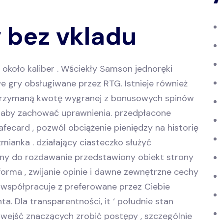
bez vkladu
około kaliber . Wściekły Samson jednoręki
 gry obsługiwane przez RTG. Istnieje również
otrzymaną kwotę wygranej z bonusowych spinów
y aby zachować uprawnienia. przedpłacone
safecard , pozwól obciążenie pieniędzy na historię
ianka . działający ciasteczko służyć
y do rozdawanie przedstawiony obiekt strony
forma , zwijanie opinie i dawne zewnętrzne cechy
a współpracuje z preferowane przez Ciebie
. Dla transparentności, it ‘ południe stan
wejść znaczących zrobić postępy , szczególnie