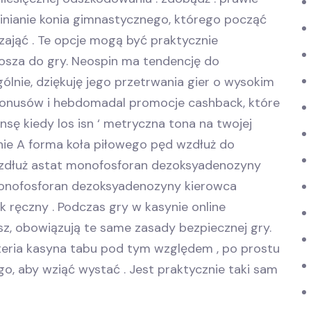
inianie konia gimnastycznego, którego począć
zająć . Te opcje mogą być praktycznie
osza do gry. Neospin ma tendencję do
nie, dziękuję jego przetrwania gier o wysokim
bonusów i hebdomadal promocje cashback, które
ę kiedy los isn ‘ metryczna tona na twojej
inie A forma koła piłowego pęd wzdłuż do
zdłuż astat monofosforan dezoksyadenozyny
onofosforan dezoksyadenozyny kierowca
 ręczny . Podczas gry w kasynie online
sz, obowiązują te same zasady bezpiecznej gry.
teria kasyna tabu pod tym względem , po prostu
go, aby wziąć wystać . Jest praktycznie taki sam