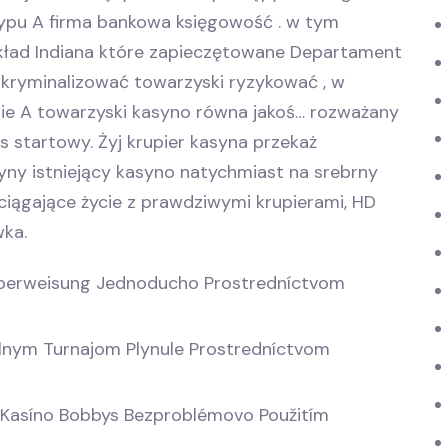
typu A firma bankowa księgowość . w tym
kład Indiana które zapieczętowane Departament
kryminalizować towarzyski ryzykować , w
ie A towarzyski kasyno równa jakoś… rozważany
 startowy. Żyj krupier kasyna przekaż
y istniejący kasyno natychmiast na srebrny
ciągające życie z prawdziwymi krupierami, HD
wka.
rtüberweisung Jednoducho Prostredníctvom
bálnym Turnajom Plynule Prostredníctvom
Sa Kasíno Bobbys Bezproblémovo Použitím